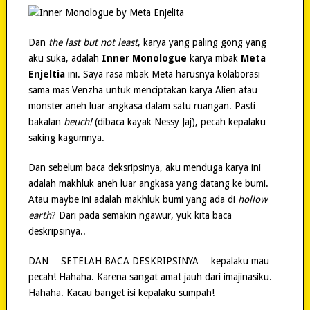
Dan
the last but not least
, karya yang paling gong yang
aku suka, adalah
Inner Monologue
karya mbak
Meta
Enjeltia
ini. Saya rasa mbak Meta harusnya kolaborasi
sama mas Venzha untuk menciptakan karya Alien atau
monster aneh luar angkasa dalam satu ruangan. Pasti
bakalan
beuch!
(dibaca kayak Nessy Jaj), pecah kepalaku
saking kagumnya.
Dan sebelum baca deksripsinya, aku menduga karya ini
adalah makhluk aneh luar angkasa yang datang ke bumi.
Atau maybe ini adalah makhluk bumi yang ada di
hollow
earth
? Dari pada semakin ngawur, yuk kita baca
deskripsinya..
DAN… SETELAH BACA DESKRIPSINYA… kepalaku mau
pecah! Hahaha. Karena sangat amat jauh dari imajinasiku.
Hahaha. Kacau banget isi kepalaku sumpah!