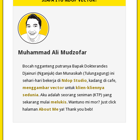
Muhammad Ali Mudzofar
Bocah ngganteng putranya Bapak Dokterandes
Djainuri (Nganjuk) dan Munasikah (Tulungagung) ini
sehari-hari bekerja di
Ndop Studio
, kadang di cafe,
menggambar vector
untuk
klien-kliennya
sedunia
. Aku adalah seorang seniman (KTP) yang
sekarang mulai
melukis
. Wantuno mi mor? Just click
halaman
About Me
ya! Thank you beb!