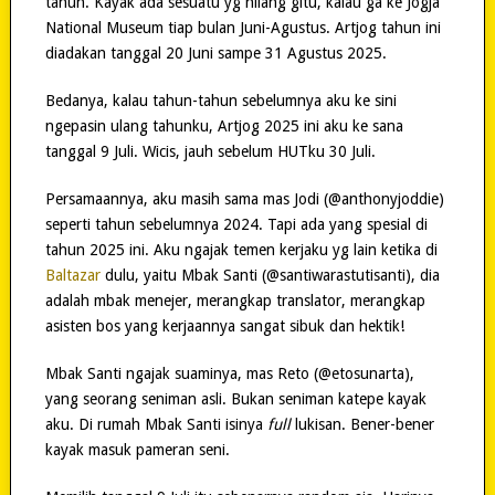
tahun. Kayak ada sesuatu yg hilang gitu, kalau ga ke Jogja
National Museum tiap bulan Juni-Agustus. Artjog tahun ini
diadakan tanggal 20 Juni sampe 31 Agustus 2025.
Bedanya, kalau tahun-tahun sebelumnya aku ke sini
ngepasin ulang tahunku, Artjog 2025 ini aku ke sana
tanggal 9 Juli. Wicis, jauh sebelum HUTku 30 Juli.
Persamaannya, aku masih sama mas Jodi (@anthonyjoddie)
seperti tahun sebelumnya 2024. Tapi ada yang spesial di
tahun 2025 ini. Aku ngajak temen kerjaku yg lain ketika di
Baltazar
dulu, yaitu Mbak Santi (@santiwarastutisanti), dia
adalah mbak menejer, merangkap translator, merangkap
asisten bos yang kerjaannya sangat sibuk dan hektik!
Mbak Santi ngajak suaminya, mas Reto (@etosunarta),
yang seorang seniman asli. Bukan seniman katepe kayak
aku. Di rumah Mbak Santi isinya
full
lukisan. Bener-bener
kayak masuk pameran seni.