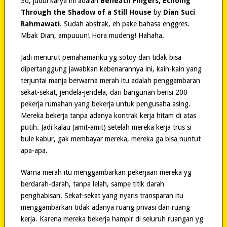
So, judul karya ini adalah
Beneath Fingers, Echoing
Through the Shadow of a Still House
by
Dian Suci
Rahmawati
. Sudah abstrak, eh pake bahasa enggres.
Mbak Dian, ampuuun! Hora mudeng! Hahaha.
Jadi menurut pemahamanku yg sotoy dan tidak bisa
dipertanggung jawabkan kebenarannya ini, kain-kain yang
terjuntai manja berwarna merah itu adalah penggambaran
sekat-sekat, jendela-jendela, dari bangunan berisi 200
pekerja rumahan yang bekerja untuk pengusaha asing.
Mereka bekerja tanpa adanya kontrak kerja hitam di atas
putih. Jadi kalau (amit-amit) setelah mereka kerja trus si
bule kabur, gak membayar mereka, mereka ga bisa nuntut
apa-apa.
Warna merah itu menggambarkan pekerjaan mereka yg
berdarah-darah, tanpa lelah, sampe titik darah
penghabisan. Sekat-sekat yang nyaris transparan itu
menggambarkan tidak adanya ruang privasi dan ruang
kerja. Karena mereka bekerja hampir di seluruh ruangan yg