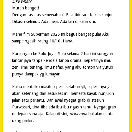
Like what?
Murah banget!
Dengan fasilitas semewah ini. Bisa tiduran. Kaki selonjor.
Dikasih selimut. Ada meja. Ada laci di sana sini.
Mana film Superman 2025 ini bagus banget pula! Aku
sampe ngasih rating 10/10! Haha.
Kunjungan ke Solo-Jogja-Solo selama 2 hari ini sungguh
lancar jaya tanpa kendala tanpa drama. Sepertinya ilmu
zen, ilmu tenang, ilmu nafas, yang aku tonton via yutub
punya dampak yg lumayan.
Kalau mentalku masih seperti setahun yll, sepertinya ga
akan setenang dan sesukses ini. Semesta kayak nunjukin
jalan satu persatu. Dari awal nyegat grab di stasiun
Purwosari, tiba-tiba ada ibu-ibu ngasih tahu. Nyegat grab
di depan sana aja. Kalau di sini,
driver
nya bakalan minta
uang parkir.