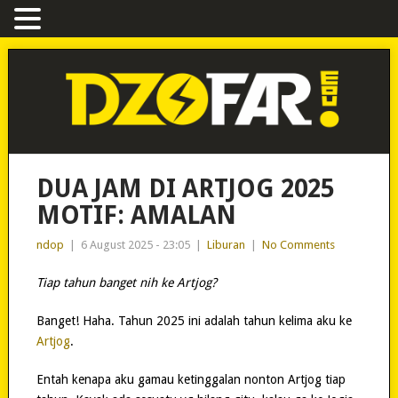
DUA JAM DI ARTJOG 2025
MOTIF: AMALAN
ndop
|
6 August 2025 - 23:05
|
Liburan
|
No Comments
Tiap tahun banget nih ke Artjog?
Banget! Haha. Tahun 2025 ini adalah tahun kelima aku ke
Artjog
.
Entah kenapa aku gamau ketinggalan nonton Artjog tiap