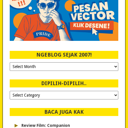
NGEBLOG SEJAK 2007!
Ngeblog
Sejak
2007!
DIPILIH-DIPILIH..
Dipilih-
dipilih..
BACA JUGA KAK
▸
Review Film: Companion