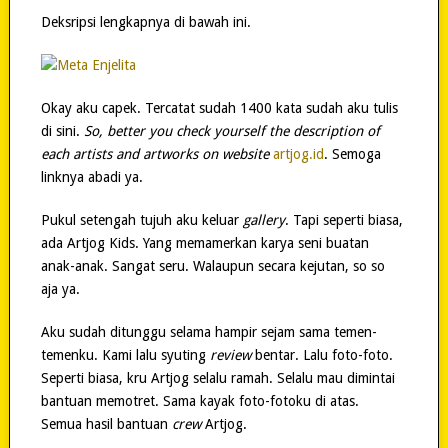
Deksripsi lengkapnya di bawah ini.
Okay aku capek. Tercatat sudah 1400 kata sudah aku tulis
di sini.
So, better you check yourself the description of
each artists and artworks on website
artjog.id
. Semoga
linknya abadi ya.
Pukul setengah tujuh aku keluar
gallery
. Tapi seperti biasa,
ada Artjog Kids. Yang memamerkan karya seni buatan
anak-anak. Sangat seru. Walaupun secara kejutan, so so
aja ya.
Aku sudah ditunggu selama hampir sejam sama temen-
temenku. Kami lalu syuting
review
bentar. Lalu foto-foto.
Seperti biasa, kru Artjog selalu ramah. Selalu mau dimintai
bantuan memotret. Sama kayak foto-fotoku di atas.
Semua hasil bantuan
crew
Artjog.