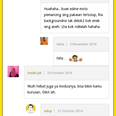
Huahaha.. kuwi asline moto
pemancing sing pakaian tertutup, lha
backgroundne tak delok2 kok enek
sing aneh. Lha kok ndilalah hahaha
tahta
3 November 2014
hihii…
Indah Juli
29 October 2014
Wuih hebat juga ya modusnya, bisa bikin kamu
kurusan. Dikit sih.
ndop
31 October 2014