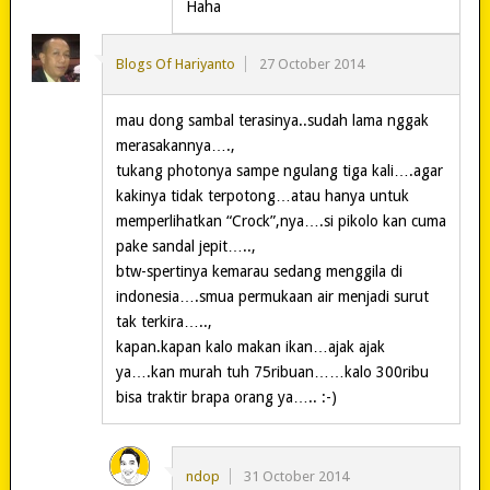
Haha
Blogs Of Hariyanto
27 October 2014
mau dong sambal terasinya..sudah lama nggak
merasakannya….,
tukang photonya sampe ngulang tiga kali….agar
kakinya tidak terpotong…atau hanya untuk
memperlihatkan “Crock”,nya….si pikolo kan cuma
pake sandal jepit…..,
btw-spertinya kemarau sedang menggila di
indonesia….smua permukaan air menjadi surut
tak terkira…..,
kapan.kapan kalo makan ikan…ajak ajak
ya….kan murah tuh 75ribuan……kalo 300ribu
bisa traktir brapa orang ya….. :-)
ndop
31 October 2014