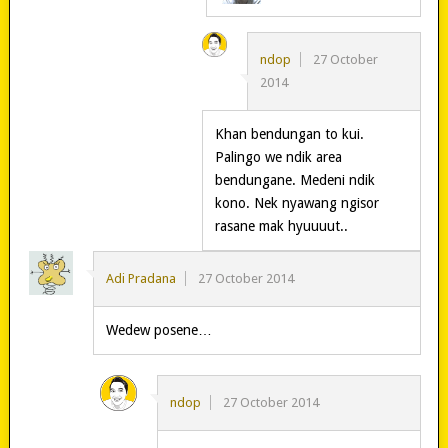
ndop
27 October
2014
Khan bendungan to kui.
Palingo we ndik area
bendungane. Medeni ndik
kono. Nek nyawang ngisor
rasane mak hyuuuut..
Adi Pradana
27 October 2014
Wedew posene…
ndop
27 October 2014