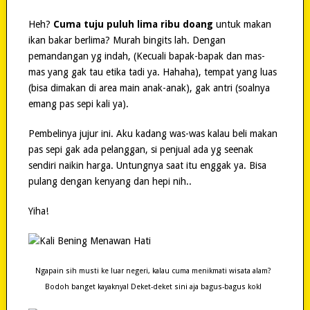
Heh?
Cuma tuju puluh lima ribu doang
untuk makan
ikan bakar berlima? Murah bingits lah. Dengan
pemandangan yg indah, (Kecuali bapak-bapak dan mas-
mas yang gak tau etika tadi ya. Hahaha), tempat yang luas
(bisa dimakan di area main anak-anak), gak antri (soalnya
emang pas sepi kali ya).
Pembelinya jujur ini. Aku kadang was-was kalau beli makan
pas sepi gak ada pelanggan, si penjual ada yg seenak
sendiri naikin harga. Untungnya saat itu enggak ya. Bisa
pulang dengan kenyang dan hepi nih..
Yiha!
Ngapain sih musti ke luar negeri, kalau cuma menikmati wisata alam?
Bodoh banget kayaknya! Deket-deket sini aja bagus-bagus kok!