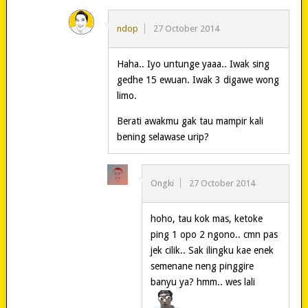
ndop
27 October 2014
Haha.. Iyo untunge yaaa.. Iwak sing
gedhe 15 ewuan. Iwak 3 digawe wong
limo.
Berati awakmu gak tau mampir kali
bening selawase urip?
Ongki
27 October 2014
hoho, tau kok mas, ketoke
ping 1 opo 2 ngono.. cmn pas
jek cilik.. Sak ilingku kae enek
semenane neng pinggire
banyu ya? hmm.. wes lali