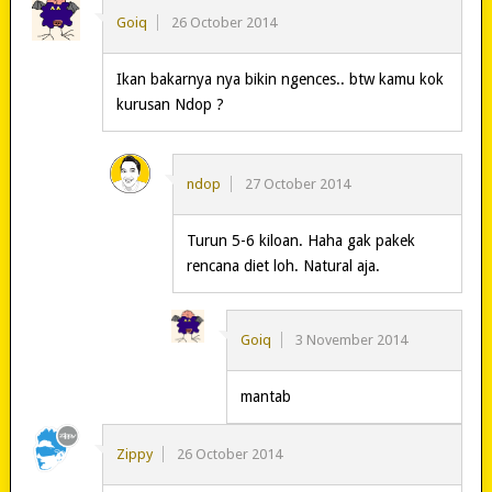
Goiq
26 October 2014
Ikan bakarnya nya bikin ngences.. btw kamu kok
kurusan Ndop ?
ndop
27 October 2014
Turun 5-6 kiloan. Haha gak pakek
rencana diet loh. Natural aja.
Goiq
3 November 2014
mantab
Zippy
26 October 2014