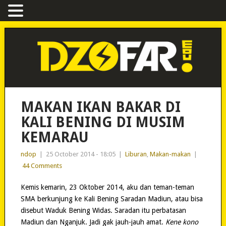
MAKAN IKAN BAKAR DI
KALI BENING DI MUSIM
KEMARAU
ndop
|
25 October 2014 - 18:05
|
Liburan
,
Makan-makan
|
44 Comments
Kemis kemarin, 23 Oktober 2014, aku dan teman-teman
SMA berkunjung ke Kali Bening Saradan Madiun, atau bisa
disebut Waduk Bening Widas. Saradan itu perbatasan
Madiun dan Nganjuk. Jadi gak jauh-jauh amat.
Kene kono