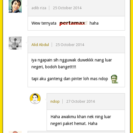
adib riza
25 October 2014
Wew ternyata
haha
Alid Abdul
25 October 2014
iya ngapain sih ngguwak duwekkk nang luar
negeri, bodoh bangett!!!
tapi aku ganteng dan pinter loh mas ndop
ndop
27 October 2014
Haha awakmu khan nek ning luar
negeri paket hemat. Haha