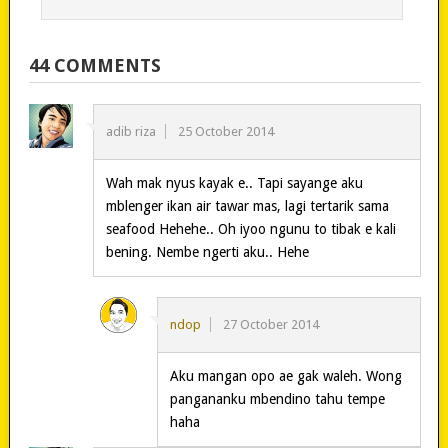
44 COMMENTS
adib riza
25 October 2014
Wah mak nyus kayak e.. Tapi sayange aku
mblenger ikan air tawar mas, lagi tertarik sama
seafood Hehehe.. Oh iyoo ngunu to tibak e kali
bening. Nembe ngerti aku.. Hehe
ndop
27 October 2014
Aku mangan opo ae gak waleh. Wong
pangananku mbendino tahu tempe
haha