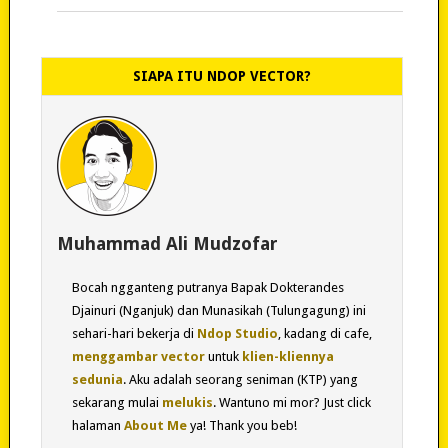
SIAPA ITU NDOP VECTOR?
Muhammad Ali Mudzofar
Bocah ngganteng putranya Bapak Dokterandes
Djainuri (Nganjuk) dan Munasikah (Tulungagung) ini
sehari-hari bekerja di
Ndop Studio
, kadang di cafe,
menggambar vector
untuk
klien-kliennya
sedunia
. Aku adalah seorang seniman (KTP) yang
sekarang mulai
melukis
. Wantuno mi mor? Just click
halaman
About Me
ya! Thank you beb!