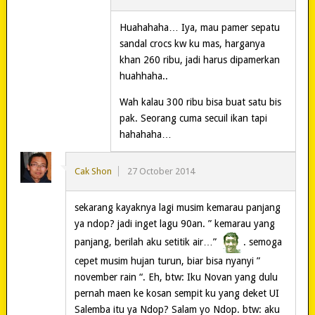
Huahahaha… Iya, mau pamer sepatu
sandal crocs kw ku mas, harganya
khan 260 ribu, jadi harus dipamerkan
huahhaha..
Wah kalau 300 ribu bisa buat satu bis
pak. Seorang cuma secuil ikan tapi
hahahaha…
Cak Shon
27 October 2014
sekarang kayaknya lagi musim kemarau panjang
ya ndop? jadi inget lagu 90an. ” kemarau yang
panjang, berilah aku setitik air…”
. semoga
cepet musim hujan turun, biar bisa nyanyi ”
november rain “. Eh, btw: Iku Novan yang dulu
pernah maen ke kosan sempit ku yang deket UI
Salemba itu ya Ndop? Salam yo Ndop. btw: aku