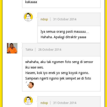
kakaaaa
ndop
31 October 2014
Iya semua orang pasti mauuuu…
Hahaha. Apalagi ditraktir yaaaa
Tahta
28 October 2014
whahaha, aku tak ngomen foto seng di sensor
iku wae wes.
Hasem, kok iyo enek yo seng koyok ngono.
Sampean ngerti ngono ijek sempet ae di foto
ndop
31 October 2014