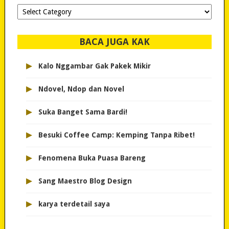
Dipilih-
dipilih..
BACA JUGA KAK
▸
Kalo Nggambar Gak Pakek Mikir
▸
Ndovel, Ndop dan Novel
▸
Suka Banget Sama Bardi!
▸
Besuki Coffee Camp: Kemping Tanpa Ribet!
▸
Fenomena Buka Puasa Bareng
▸
Sang Maestro Blog Design
▸
karya terdetail saya