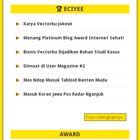
🏆 ECIYEE
▸
Karya Vectorku Jokowi
▸
Menang Platinum Blog Award Internet Sehat!
▸
Bisnis Vectorku Dijadikan Bahan Studi Kasus
▸
Dimuat di User Magazine #2
▸
Mas Ndop Masuk Tabloid Banten Muda
▸
Masuk Koran Jawa Pos Radar Nganjuk
Eciye selengkapnya..
AWARD