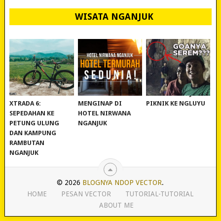
WISATA NGANJUK
REVIEW POLYGON
MURAH BANGET!
WISATA NGANJUK:
XTRADA 6:
MENGINAP DI
PIKNIK KE NGLUYU
SEPEDAHAN KE
HOTEL NIRWANA
PETUNG ULUNG
NGANJUK
DAN KAMPUNG
RAMBUTAN
NGANJUK
© 2026
BLOGNYA NDOP VECTOR
.
HOME
PESAN VECTOR
TUTORIAL-TUTORIAL
ABOUT ME