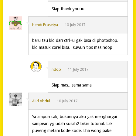
Siap thank youuu
Hendi Prasetya
10 July 2017
baru tau klo dari ctrl+u gak bisa di photoshop..
klo masuk corel bisa.. suwun tips mas ndop
ndop
11 July 2017
Siap mas.. sama sama
Alid Abdul
10 July 2017
Ya ampun cak, bukannya aku gak menghargai
sampean yg udah susah2 bikin tutorial. Lak
puyeng metani kode-kode. Lha wong pake