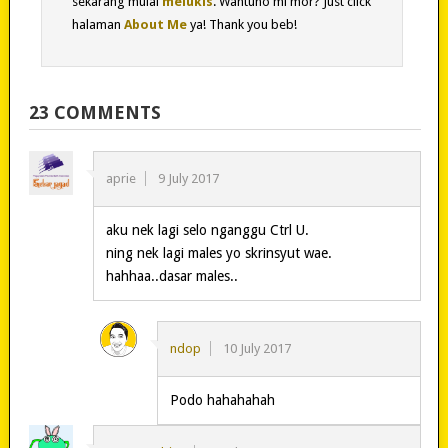
sekarang mulai
melukis
. Wantuno mi mor? Just click
halaman
About Me
ya! Thank you beb!
23 COMMENTS
aprie
9 July 2017
aku nek lagi selo nganggu Ctrl U.
ning nek lagi males yo skrinsyut wae.
hahhaa..dasar males..
ndop
10 July 2017
Podo hahahahah