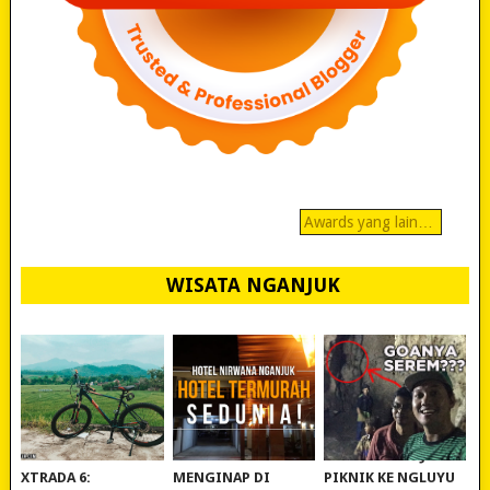
Awards yang lain…
WISATA NGANJUK
REVIEW POLYGON
MURAH BANGET!
WISATA NGANJUK:
XTRADA 6:
MENGINAP DI
PIKNIK KE NGLUYU