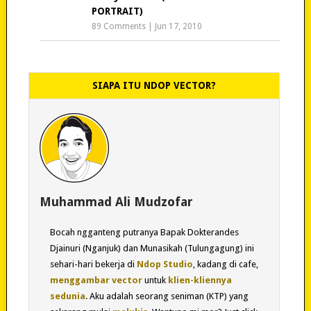
PORTRAIT)
89 Comments
|
Jun 17, 2010
SIAPA ITU NDOP VECTOR?
Muhammad Ali Mudzofar
Bocah ngganteng putranya Bapak Dokterandes
Djainuri (Nganjuk) dan Munasikah (Tulungagung) ini
sehari-hari bekerja di
Ndop Studio
, kadang di cafe,
menggambar vector
untuk
klien-kliennya
sedunia
. Aku adalah seorang seniman (KTP) yang