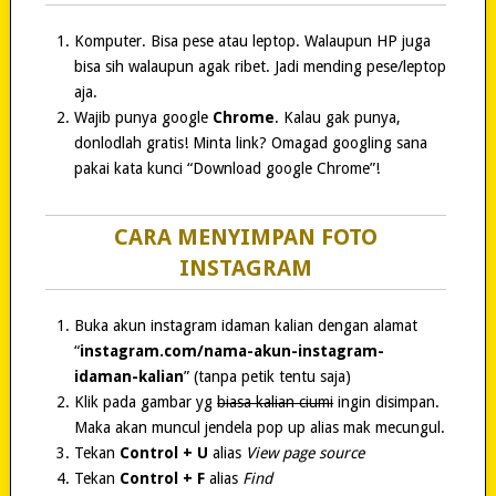
Komputer. Bisa pese atau leptop. Walaupun HP juga
bisa sih walaupun agak ribet. Jadi mending pese/leptop
aja.
Wajib punya google
Chrome
. Kalau gak punya,
donlodlah gratis! Minta link? Omagad googling sana
pakai kata kunci “Download google Chrome”!
CARA MENYIMPAN FOTO
INSTAGRAM
Buka akun instagram idaman kalian dengan alamat
“
instagram.com/nama-akun-instagram-
idaman-kalian
” (tanpa petik tentu saja)
Klik pada gambar yg
biasa kalian ciumi
ingin disimpan.
Maka akan muncul jendela pop up alias mak mecungul.
Tekan
Control + U
alias
View page source
Tekan
Control + F
alias
Find