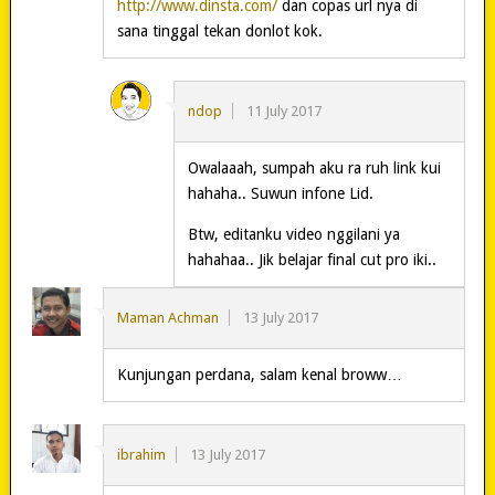
http://www.dinsta.com/
dan copas url nya di
sana tinggal tekan donlot kok.
ndop
11 July 2017
Owalaaah, sumpah aku ra ruh link kui
hahaha.. Suwun infone Lid.
Btw, editanku video nggilani ya
hahahaa.. Jik belajar final cut pro iki..
Maman Achman
13 July 2017
Kunjungan perdana, salam kenal broww…
ibrahim
13 July 2017