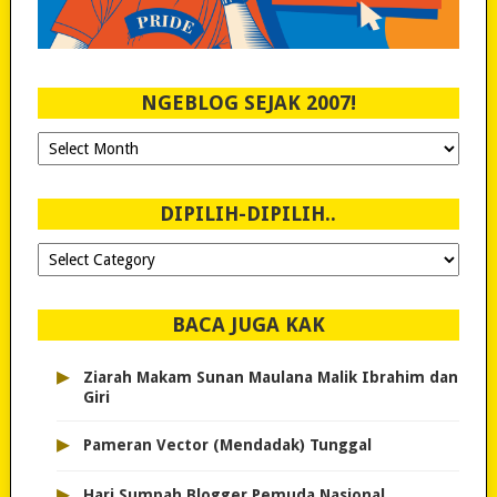
NGEBLOG SEJAK 2007!
Ngeblog
Sejak
2007!
DIPILIH-DIPILIH..
Dipilih-
dipilih..
BACA JUGA KAK
▸
Ziarah Makam Sunan Maulana Malik Ibrahim dan
Giri
▸
Pameran Vector (Mendadak) Tunggal
▸
Hari Sumpah Blogger Pemuda Nasional