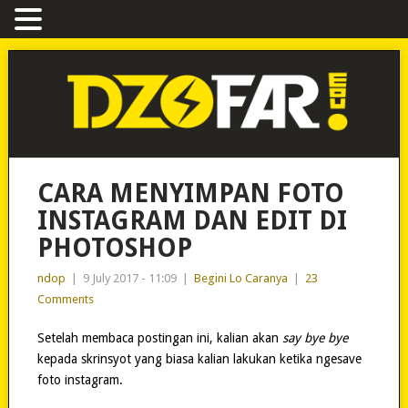
CARA MENYIMPAN FOTO
INSTAGRAM DAN EDIT DI
PHOTOSHOP
ndop
|
9 July 2017 - 11:09
|
Begini Lo Caranya
|
23
Comments
Setelah membaca postingan ini, kalian akan
say bye bye
kepada skrinsyot yang biasa kalian lakukan ketika ngesave
foto instagram.