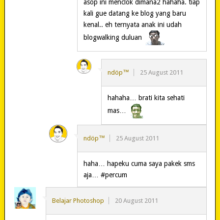
asop ini menclok dimana2 hahaha. tiap
kali gue datang ke blog yang baru
kenal.. eh ternyata anak ini udah
blogwalking duluan
ndöp™
25 August 2011
hahaha… brati kita sehati
mas…
ndöp™
25 August 2011
haha… hapeku cuma saya pakek sms
aja… #percum
Belajar Photoshop
20 August 2011