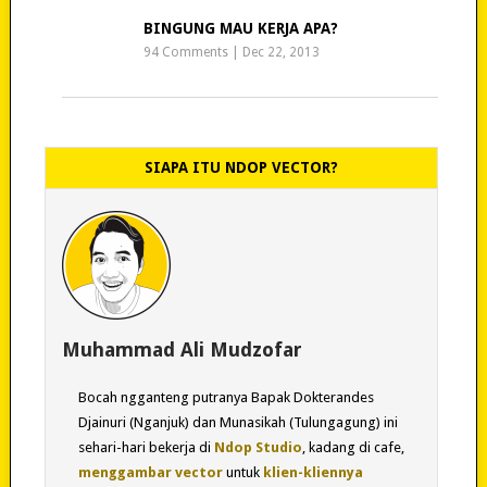
BINGUNG MAU KERJA APA?
94 Comments
|
Dec 22, 2013
SIAPA ITU NDOP VECTOR?
Muhammad Ali Mudzofar
Bocah ngganteng putranya Bapak Dokterandes
Djainuri (Nganjuk) dan Munasikah (Tulungagung) ini
sehari-hari bekerja di
Ndop Studio
, kadang di cafe,
menggambar vector
untuk
klien-kliennya