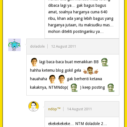
dibaca lagi ya… gak bagus bagus
amat, soalnya harganya cuma 640
ribu, khan ada yang lebih bagus yang
harganya jutaan, itu maksudku mas…
mohon diteliti postinganku ya…
doladole
12 August 2011
lagi baca-baca buat menaikkan BB
hahha ketemu blog gokil gela
hauahaha
gak berhenti ketawa
kakaknya, NTMNdop(
) keep posting
ndöp™
14 August 2011
ekekekekeke… NTM doladole 2…