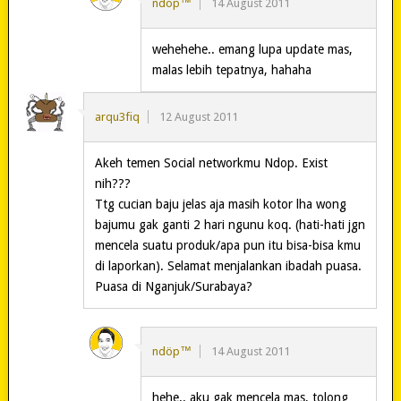
ndöp™
14 August 2011
wehehehe.. emang lupa update mas,
malas lebih tepatnya, hahaha
arqu3fiq
12 August 2011
Akeh temen Social networkmu Ndop. Exist
nih???
Ttg cucian baju jelas aja masih kotor lha wong
bajumu gak ganti 2 hari ngunu koq. (hati-hati jgn
mencela suatu produk/apa pun itu bisa-bisa kmu
di laporkan). Selamat menjalankan ibadah puasa.
Puasa di Nganjuk/Surabaya?
ndöp™
14 August 2011
hehe.. aku gak mencela mas, tolong