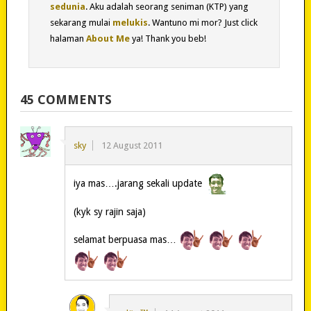
sedunia
. Aku adalah seorang seniman (KTP) yang
sekarang mulai
melukis
. Wantuno mi mor? Just click
halaman
About Me
ya! Thank you beb!
45 COMMENTS
sky
12 August 2011
iya mas….jarang sekali update
(kyk sy rajin saja)
selamat berpuasa mas…