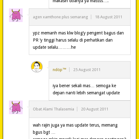
makasih doanya ya massss….
agen xamthone plus semarang
18 August 2011
ypz memanh mas klw blog’y pengent bagus dan
PR ‘y tinggi harus selalu di perhatikan dan
update selalu………he
ndöp™
25 August 2011
iya bener sekali mas… semoga ke
depan nanti lebih semangat update
Obat Alami Thalasemia
20 August 2011
wah rajin juga ya mas update terus, memang
bgus bgt …