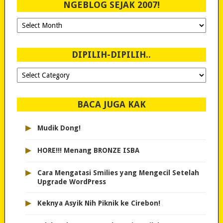
NGEBLOG SEJAK 2007!
Ngeblog
Sejak
2007!
DIPILIH-DIPILIH..
Dipilih-
dipilih..
BACA JUGA KAK
▸
Mudik Dong!
▸
HORE!!! Menang BRONZE ISBA
▸
Cara Mengatasi Smilies yang Mengecil Setelah
Upgrade WordPress
▸
Keknya Asyik Nih Piknik ke Cirebon!