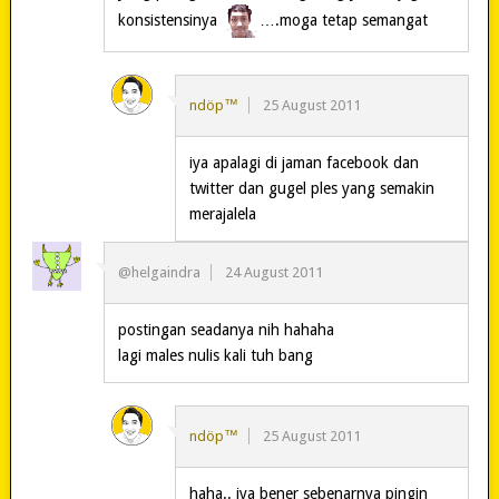
konsistensinya
….moga tetap semangat
ndöp™
25 August 2011
iya apalagi di jaman facebook dan
twitter dan gugel ples yang semakin
merajalela
@helgaindra
24 August 2011
postingan seadanya nih hahaha
lagi males nulis kali tuh bang
ndöp™
25 August 2011
haha.. iya bener sebenarnya pingin