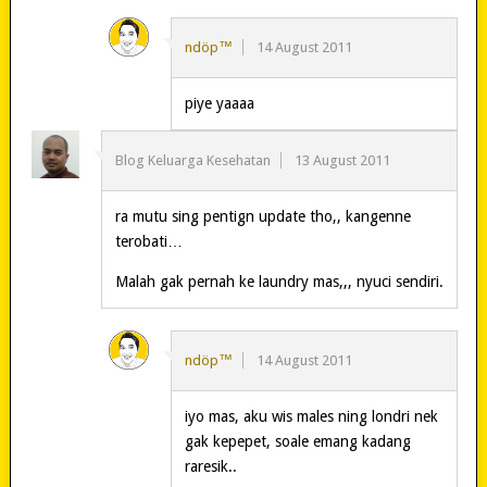
ndöp™
14 August 2011
piye yaaaa
Blog Keluarga Kesehatan
13 August 2011
ra mutu sing pentign update tho,, kangenne
terobati…
Malah gak pernah ke laundry mas,,, nyuci sendiri.
ndöp™
14 August 2011
iyo mas, aku wis males ning londri nek
gak kepepet, soale emang kadang
raresik..