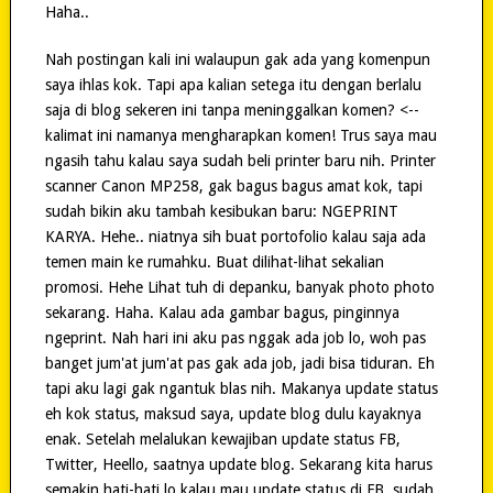
Haha..
Nah postingan kali ini walaupun gak ada yang komenpun
saya ihlas kok. Tapi apa kalian setega itu dengan berlalu
saja di blog sekeren ini tanpa meninggalkan komen? <--
kalimat ini namanya mengharapkan komen! Trus saya mau
ngasih tahu kalau saya sudah beli printer baru nih. Printer
scanner Canon MP258, gak bagus bagus amat kok, tapi
sudah bikin aku tambah kesibukan baru: NGEPRINT
KARYA. Hehe.. niatnya sih buat portofolio kalau saja ada
temen main ke rumahku. Buat dilihat-lihat sekalian
promosi. Hehe Lihat tuh di depanku, banyak photo photo
sekarang. Haha. Kalau ada gambar bagus, pinginnya
ngeprint. Nah hari ini aku pas nggak ada job lo, woh pas
banget jum'at jum'at pas gak ada job, jadi bisa tiduran. Eh
tapi aku lagi gak ngantuk blas nih. Makanya update status
eh kok status, maksud saya, update blog dulu kayaknya
enak. Setelah melalukan kewajiban update status FB,
Twitter, Heello, saatnya update blog. Sekarang kita harus
semakin hati-hati lo kalau mau update status di FB, sudah