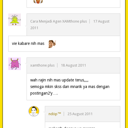
Cara Menjadi Agen XAMthone plus
17 August
2011
vie kabare nih mas
xamthone plus
18 August 2011
wah rajin nih mas update terus,,,,
semoga mkin skss dan mnarik ya mas dengan
postingan2’y….
ndöp™
25 August 2011