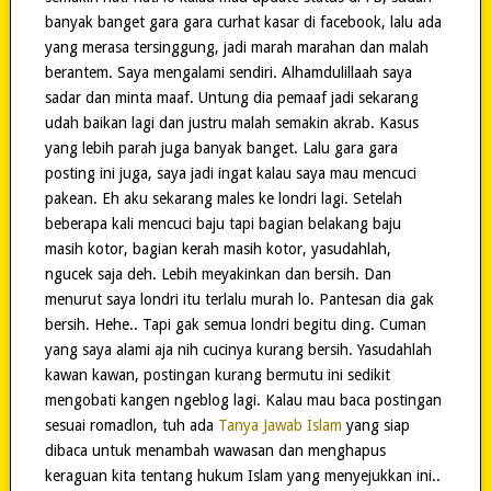
banyak banget gara gara curhat kasar di facebook, lalu ada
yang merasa tersinggung, jadi marah marahan dan malah
berantem. Saya mengalami sendiri. Alhamdulillaah saya
sadar dan minta maaf. Untung dia pemaaf jadi sekarang
udah baikan lagi dan justru malah semakin akrab. Kasus
yang lebih parah juga banyak banget. Lalu gara gara
posting ini juga, saya jadi ingat kalau saya mau mencuci
pakean. Eh aku sekarang males ke londri lagi. Setelah
beberapa kali mencuci baju tapi bagian belakang baju
masih kotor, bagian kerah masih kotor, yasudahlah,
ngucek saja deh. Lebih meyakinkan dan bersih. Dan
menurut saya londri itu terlalu murah lo. Pantesan dia gak
bersih. Hehe.. Tapi gak semua londri begitu ding. Cuman
yang saya alami aja nih cucinya kurang bersih. Yasudahlah
kawan kawan, postingan kurang bermutu ini sedikit
mengobati kangen ngeblog lagi. Kalau mau baca postingan
sesuai romadlon, tuh ada
Tanya Jawab Islam
yang siap
dibaca untuk menambah wawasan dan menghapus
keraguan kita tentang hukum Islam yang menyejukkan ini..