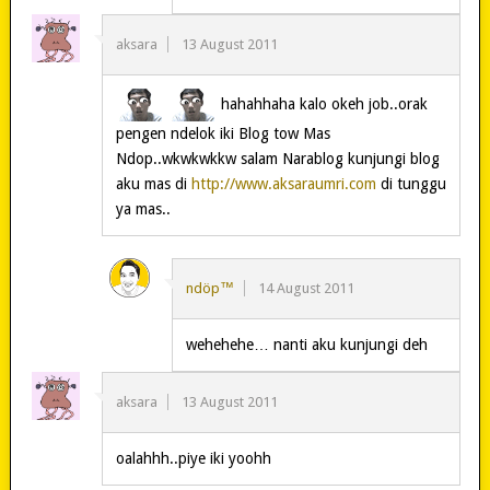
aksara
13 August 2011
hahahhaha kalo okeh job..orak
pengen ndelok iki Blog tow Mas
Ndop..wkwkwkkw salam Narablog kunjungi blog
aku mas di
http://www.aksaraumri.com
di tunggu
ya mas..
ndöp™
14 August 2011
wehehehe… nanti aku kunjungi deh
aksara
13 August 2011
oalahhh..piye iki yoohh