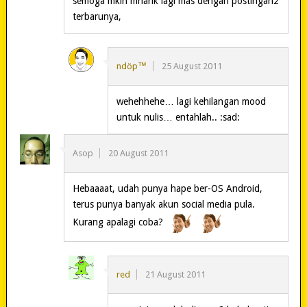
semoga mkin mnarik lagi mas dengan postingan2
terbarunya,
ndöp™
25 August 2011
wehehhehe… lagi kehilangan mood
untuk nulis… entahlah.. :sad:
Asop
20 August 2011
Hebaaaat, udah punya hape ber-OS Android,
terus punya banyak akun social media pula.
Kurang apalagi coba?
red
21 August 2011