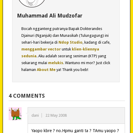
Muhammad Ali Mudzofar
Bocah ngganteng putranya Bapak Dokterandes
Djainuri (Nganjuk) dan Munasikah (Tulungagung) ini
sehari-hari bekerja di
Ndop Studio
, kadang di cafe,
menggambar vector
untuk
klien-kliennya
sedunia
. Aku adalah seorang seniman (KTP) yang
sekarang mulai
melukis
. Wantuno mi mor? Just click
halaman
About Me
ya! Thank you beb!
4 COMMENTS
dani
22 May 2008
Yaopo kbre ? no.Hpmu ganti ta ? TAmu yaopo ?