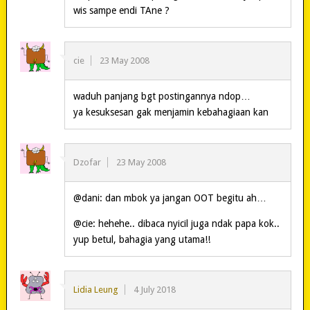
wis sampe endi TAne ?
cie
23 May 2008
waduh panjang bgt postingannya ndop…
ya kesuksesan gak menjamin kebahagiaan kan
Dzofar
23 May 2008
@dani: dan mbok ya jangan OOT begitu ah…
@cie: hehehe.. dibaca nyicil juga ndak papa kok..
yup betul, bahagia yang utama!!
Lidia Leung
4 July 2018