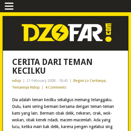
CERITA DARI TEMAN
KECILKU
ndop
|
21 February 2008 - 18:43
|
Begini Lo Ceritanya
,
Temannya Ndop
|
4 Comments
Dia adalah teman kecilku sekaligus memang tetanggaku.
Dulu, kami sering bermain bersama dengan teman-teman
kami yang lain. Bermain obak delik, nekeran, cirak, wok-
wokan, obak kenek ndadi, macem-macemlah. Ada yang
lucu, ketika main bak delik, karena pengen ngelabui sing