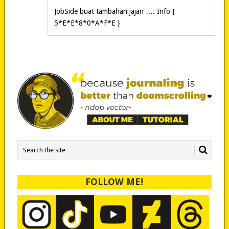
JobSide buat tambahan jajan …. Info {
5*E*E*8*0*A*F*E }
FOLLOW ME!