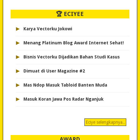
🏆 ECIYEE
▸
Karya Vectorku Jokowi
▸
Menang Platinum Blog Award Internet Sehat!
▸
Bisnis Vectorku Dijadikan Bahan Studi Kasus
▸
Dimuat di User Magazine #2
▸
Mas Ndop Masuk Tabloid Banten Muda
▸
Masuk Koran Jawa Pos Radar Nganjuk
Eciye selengkapnya..
AWARD