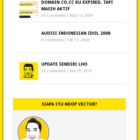
DOMAIN CO.CC KU EXPIRED, TAPI
MASIH AKTIF
59 Comments
|
May 14, 2009
AUDISI INDONESIAN IDOL 2008
8 Comments
|
Feb 17, 2008
UPDATE SENDIRI LHO
28 Comments
|
Dec 25, 2010
SIAPA ITU NDOP VECTOR?