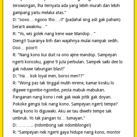
terowongan, lha ternyata ada yang lebih murah dan lebih
gampang yaitu melalui atas.”
D: “oooo… ngono tho….!!” (padahal sing asli gak paham)
berarti awakmu…”
R: “Yo, wis golek nang kene wae Mandop…”
Dieng!! Suaranya lirih dan wajahnya mulai nampak sedih.
Ooo… poor!!
R: “Nang kono kui duit ra ono ajine mandop. Sampeyan
ngerti koncoku, gajine 9 juta perbulan. Sampek saiki dee lo
gak nduwe tabungan blas!!”
D: “Ha… kok loyal men, boros men??”
R: “Wong pas tak tinggal mulih mrene, kamar kosku lo
digawe ngombe-ngombe, pesta mabuk-mabukan.
Panganan nang kono i nek gak iwak pitik gak doyan.
Pokoke gengsi tok nang kono. Sampeyan ngerti tempe?
Nang kono lo diguwaki. Aku ae tau diwehi tempe sak
umbruk. Yo tak pangan to… lumayan.”
D: ……….. (ndombong sak ndomblonge!)
R: “Sampeyan nek ngerti gaya hidupe nang kono, montor