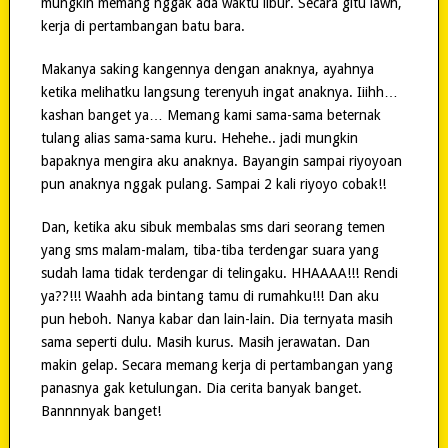
mungkin memang nggak ada waktu libur. Secara gitu lawh,
kerja di pertambangan batu bara.
Makanya saking kangennya dengan anaknya, ayahnya
ketika melihatku langsung terenyuh ingat anaknya. Iiihh…
kashan banget ya… Memang kami sama-sama beternak
tulang alias sama-sama kuru. Hehehe.. jadi mungkin
bapaknya mengira aku anaknya. Bayangin sampai riyoyoan
pun anaknya nggak pulang. Sampai 2 kali riyoyo cobak!!
Dan, ketika aku sibuk membalas sms dari seorang temen
yang sms malam-malam, tiba-tiba terdengar suara yang
sudah lama tidak terdengar di telingaku. HHAAAA!!! Rendi
ya??!!! Waahh ada bintang tamu di rumahku!!! Dan aku
pun heboh. Nanya kabar dan lain-lain. Dia ternyata masih
sama seperti dulu. Masih kurus. Masih jerawatan. Dan
makin gelap. Secara memang kerja di pertambangan yang
panasnya gak ketulungan. Dia cerita banyak banget.
Bannnnyak banget!