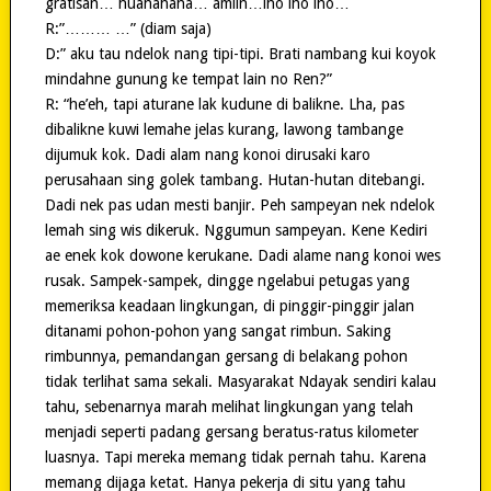
gratisan… huahahaha… amiin…lho lho lho…
R:”……… …” (diam saja)
D:” aku tau ndelok nang tipi-tipi. Brati nambang kui koyok
mindahne gunung ke tempat lain no Ren?”
R: “he’eh, tapi aturane lak kudune di balikne. Lha, pas
dibalikne kuwi lemahe jelas kurang, lawong tambange
dijumuk kok. Dadi alam nang konoi dirusaki karo
perusahaan sing golek tambang. Hutan-hutan ditebangi.
Dadi nek pas udan mesti banjir. Peh sampeyan nek ndelok
lemah sing wis dikeruk. Nggumun sampeyan. Kene Kediri
ae enek kok dowone kerukane. Dadi alame nang konoi wes
rusak. Sampek-sampek, dingge ngelabui petugas yang
memeriksa keadaan lingkungan, di pinggir-pinggir jalan
ditanami pohon-pohon yang sangat rimbun. Saking
rimbunnya, pemandangan gersang di belakang pohon
tidak terlihat sama sekali. Masyarakat Ndayak sendiri kalau
tahu, sebenarnya marah melihat lingkungan yang telah
menjadi seperti padang gersang beratus-ratus kilometer
luasnya. Tapi mereka memang tidak pernah tahu. Karena
memang dijaga ketat. Hanya pekerja di situ yang tahu