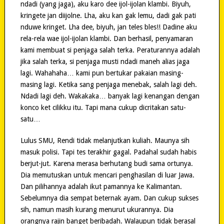
ndadi (yang jaga), aku karo dee ijol-ijolan klambi. Biyuh,
kringete jan diijolne. Lha, aku kan gak lemu, dadi gak pati
nduwe kringet. Lha dee, biyuh, jan teles bles!! Dadine aku
rela-rela wae ijol-ijolan klambi. Dan berhasil, penyamaran
kami membuat si penjaga salah terka. Peraturannya adalah
jika salah terka, si penjaga musti ndadi maneh alias jaga
lagi. Wahahaha… kami pun bertukar pakaian masing-
masing lagi. Ketika sang penjaga menebak, salah lagi deh.
Ndadi lagi deh. Wakakaka… banyak lagi kenangan dengan
konco ket cilikku itu. Tapi mana cukup dicritakan satu-
satu…
Lulus SMU, Rendi tidak melanjutkan kuliah. Maunya sih
masuk polisi. Tapi tes terakhir gagal. Padahal sudah habis
berjut-jut. Karena merasa berhutang budi sama ortunya.
Dia memutuskan untuk mencari penghasilan di luar Jawa.
Dan pilihannya adalah ikut pamannya ke Kalimantan.
Sebelumnya dia sempat beternak ayam. Dan cukup sukses
sih, namun masih kurang menurut ukurannya. Dia
orangnya rajin banget beribadah. Walaupun tidak berasal