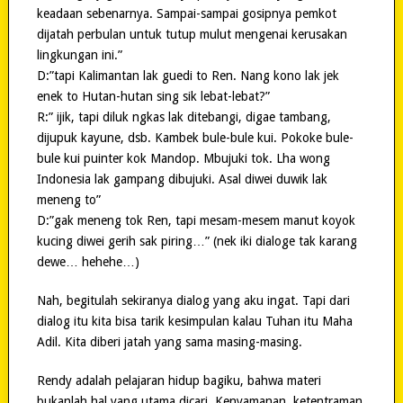
keadaan sebenarnya. Sampai-sampai gosipnya pemkot
dijatah perbulan untuk tutup mulut mengenai kerusakan
lingkungan ini.”
D:”tapi Kalimantan lak guedi to Ren. Nang kono lak jek
enek to Hutan-hutan sing sik lebat-lebat?”
R:” ijik, tapi diluk ngkas lak ditebangi, digae tambang,
dijupuk kayune, dsb. Kambek bule-bule kui. Pokoke bule-
bule kui puinter kok Mandop. Mbujuki tok. Lha wong
Indonesia lak gampang dibujuki. Asal diwei duwik lak
meneng to”
D:”gak meneng tok Ren, tapi mesam-mesem manut koyok
kucing diwei gerih sak piring…” (nek iki dialoge tak karang
dewe… hehehe…)
Nah, begitulah sekiranya dialog yang aku ingat. Tapi dari
dialog itu kita bisa tarik kesimpulan kalau Tuhan itu Maha
Adil. Kita diberi jatah yang sama masing-masing.
Rendy adalah pelajaran hidup bagiku, bahwa materi
bukanlah hal yang utama dicari. Kenyamanan, ketentraman