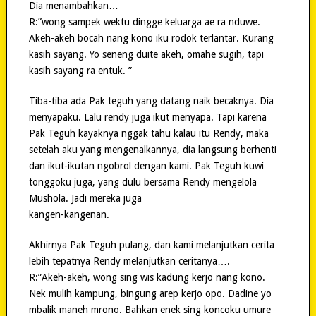
Dia menambahkan…
R:”wong sampek wektu dingge keluarga ae ra nduwe.
Akeh-akeh bocah nang kono iku rodok terlantar. Kurang
kasih sayang. Yo seneng duite akeh, omahe sugih, tapi
kasih sayang ra entuk. ”
Tiba-tiba ada Pak teguh yang datang naik becaknya. Dia
menyapaku. Lalu rendy juga ikut menyapa. Tapi karena
Pak Teguh kayaknya nggak tahu kalau itu Rendy, maka
setelah aku yang mengenalkannya, dia langsung berhenti
dan ikut-ikutan ngobrol dengan kami. Pak Teguh kuwi
tonggoku juga, yang dulu bersama Rendy mengelola
Mushola. Jadi mereka juga
kangen-kangenan.
Akhirnya Pak Teguh pulang, dan kami melanjutkan cerita…
lebih tepatnya Rendy melanjutkan ceritanya….
R:”Akeh-akeh, wong sing wis kadung kerjo nang kono.
Nek mulih kampung, bingung arep kerjo opo. Dadine yo
mbalik maneh mrono. Bahkan enek sing koncoku umure