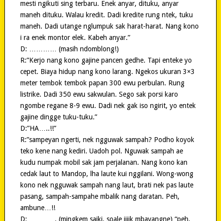
mesti ngikuti sing terbaru. Enek anyar, dituku, anyar
maneh dituku. Walau kredit. Dadi kredite rung ntek, tuku
maneh. Dadi utange nglumpuk sak harat-harat. Nang kono
i ra enek montor elek. Kabeh anyar.”
D: ………… (masih ndomblong!)
R:”Kerjo nang kono gajine pancen gedhe. Tapi enteke yo
cepet. Biaya hidup nang kono larang. Ngekos ukuran 3×3
meter tembok tembok papan 300 ewu perbulan. Rung
listrike. Dadi 350 ewu sakwulan. Sego sak porsi karo
ngombe regane 8-9 ewu. Dadi nek gak iso ngirit, yo entek
gajine dingge tuku-tuku.”
D:”HA…..!!”
R:”sampeyan ngerti, nek ngguwak sampah? Podho koyok
teko kene nang kediri. Uadoh pol. Nguwak sampah ae
kudu numpak mobil sak jam perjalanan. Nang kono kan
cedak laut to Mandop, lha laute kui nggilani. Wong-wong
kono nek ngguwak sampah nang laut, brati nek pas laute
pasang, sampah-sampahe mbalik nang daratan. Peh,
ambune…!!
D:…………. (mingkem saiki, soale jijik mbayangne) “peh,