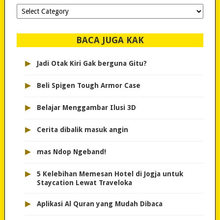
Dipilih-
dipilih..
BACA JUGA KAK
▸
Jadi Otak Kiri Gak berguna Gitu?
▸
Beli Spigen Tough Armor Case
▸
Belajar Menggambar Ilusi 3D
▸
Cerita dibalik masuk angin
▸
mas Ndop Ngeband!
▸
5 Kelebihan Memesan Hotel di Jogja untuk
Staycation Lewat Traveloka
▸
Aplikasi Al Quran yang Mudah Dibaca