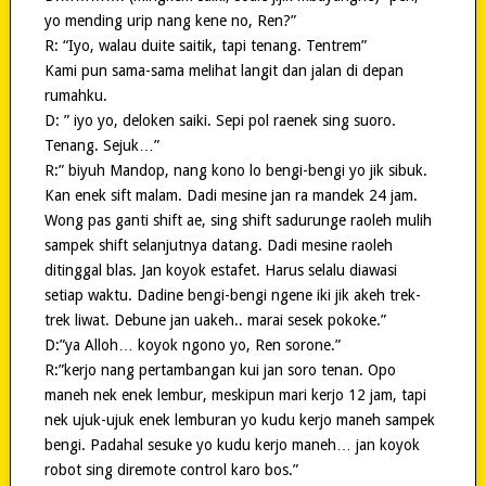
yo mending urip nang kene no, Ren?”
R: “Iyo, walau duite saitik, tapi tenang. Tentrem”
Kami pun sama-sama melihat langit dan jalan di depan
rumahku.
D: ” iyo yo, deloken saiki. Sepi pol raenek sing suoro.
Tenang. Sejuk…”
R:” biyuh Mandop, nang kono lo bengi-bengi yo jik sibuk.
Kan enek sift malam. Dadi mesine jan ra mandek 24 jam.
Wong pas ganti shift ae, sing shift sadurunge raoleh mulih
sampek shift selanjutnya datang. Dadi mesine raoleh
ditinggal blas. Jan koyok estafet. Harus selalu diawasi
setiap waktu. Dadine bengi-bengi ngene iki jik akeh trek-
trek liwat. Debune jan uakeh.. marai sesek pokoke.”
D:”ya Alloh… koyok ngono yo, Ren sorone.”
R:”kerjo nang pertambangan kui jan soro tenan. Opo
maneh nek enek lembur, meskipun mari kerjo 12 jam, tapi
nek ujuk-ujuk enek lemburan yo kudu kerjo maneh sampek
bengi. Padahal sesuke yo kudu kerjo maneh… jan koyok
robot sing diremote control karo bos.”