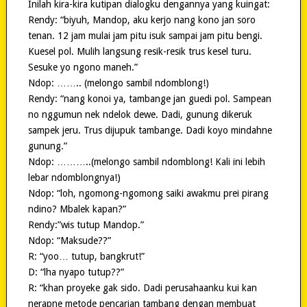
Inilah kira-kira kutipan dialogku dengannya yang kuingat:
Rendy: “biyuh, Mandop, aku kerjo nang kono jan soro
tenan. 12 jam mulai jam pitu isuk sampai jam pitu bengi.
Kuesel pol. Mulih langsung resik-resik trus kesel turu.
Sesuke yo ngono maneh.”
Ndop: …….. (melongo sambil ndomblong!)
Rendy: “nang konoi ya, tambange jan guedi pol. Sampean
no nggumun nek ndelok dewe. Dadi, gunung dikeruk
sampek jeru. Trus dijupuk tambange. Dadi koyo mindahne
gunung.”
Ndop: ………..(melongo sambil ndomblong! Kali ini lebih
lebar ndomblongnya!)
Ndop: “loh, ngomong-ngomong saiki awakmu prei pirang
ndino? Mbalek kapan?”
Rendy:”wis tutup Mandop.”
Ndop: “Maksude??”
R: “yoo… tutup, bangkrut!”
D: “lha nyapo tutup??”
R: “khan proyeke gak sido. Dadi perusahaanku kui kan
nerapne metode pencarian tambang dengan membuat