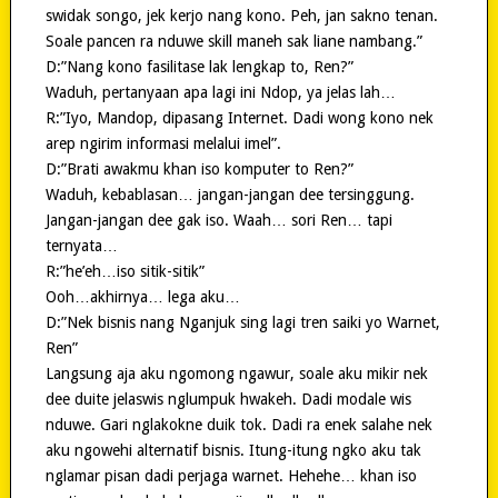
swidak songo, jek kerjo nang kono. Peh, jan sakno tenan.
Soale pancen ra nduwe skill maneh sak liane nambang.”
D:”Nang kono fasilitase lak lengkap to, Ren?”
Waduh, pertanyaan apa lagi ini Ndop, ya jelas lah…
R:”Iyo, Mandop, dipasang Internet. Dadi wong kono nek
arep ngirim informasi melalui imel”.
D:”Brati awakmu khan iso komputer to Ren?”
Waduh, kebablasan… jangan-jangan dee tersinggung.
Jangan-jangan dee gak iso. Waah… sori Ren… tapi
ternyata…
R:”he’eh…iso sitik-sitik”
Ooh…akhirnya… lega aku…
D:”Nek bisnis nang Nganjuk sing lagi tren saiki yo Warnet,
Ren”
Langsung aja aku ngomong ngawur, soale aku mikir nek
dee duite jelaswis nglumpuk hwakeh. Dadi modale wis
nduwe. Gari nglakokne duik tok. Dadi ra enek salahe nek
aku ngowehi alternatif bisnis. Itung-itung ngko aku tak
nglamar pisan dadi perjaga warnet. Hehehe… khan iso