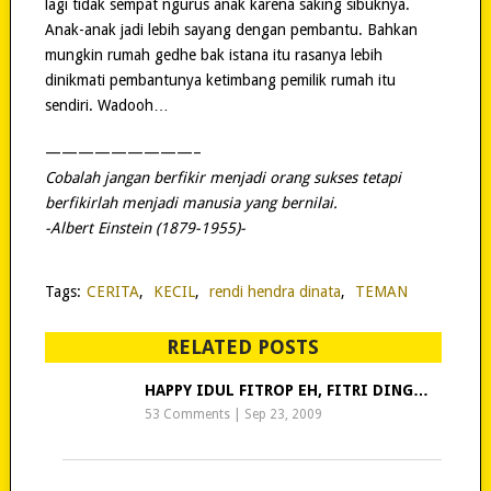
lagi tidak sempat ngurus anak karena saking sibuknya.
Anak-anak jadi lebih sayang dengan pembantu. Bahkan
mungkin rumah gedhe bak istana itu rasanya lebih
dinikmati pembantunya ketimbang pemilik rumah itu
sendiri. Wadooh…
—————————–
Cobalah jangan berfikir menjadi orang sukses tetapi
berfikirlah menjadi manusia yang bernilai.
-Albert Einstein (1879-1955)-
Tags:
CERITA
,
KECIL
,
rendi hendra dinata
,
TEMAN
RELATED POSTS
HAPPY IDUL FITROP EH, FITRI DING…
53 Comments
|
Sep 23, 2009