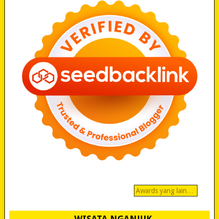
Awards yang lain…
WISATA NGANJUK