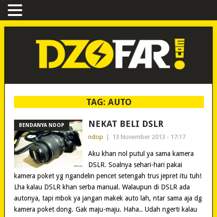
TAG:
AUTO
NEKAT BELI DSLR
BENDANYA NDOP
ndop
|
13 November 2013 - 17:17
Aku khan nol putul ya sama kamera
DSLR. Soalnya sehari-hari pakai
kamera poket yg ngandelin pencet setengah trus jepret itu tuh!
Lha kalau DSLR khan serba manual. Walaupun di DSLR ada
autonya, tapi mbok ya jangan makek auto lah, ntar sama aja dg
kamera poket dong. Gak maju-maju. Haha.. Udah ngerti kalau