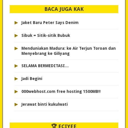
BACA JUGA KAK
▸
Jaket Baru Peter Says Denim
▸
Sibuk = Sitik-sitik Bubuk
▸
Menduniakan Madura: ke Air Terjun Toroan dan
Menyebrang ke Giliyang
▸
SELAMA BERMEDITASI…
▸
Jadi Begini
▸
000webhost.com free hosting 1500MB!!
▸
Jerawat binti kukulwati
🏆 ECIYEE