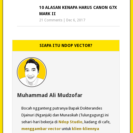
10 ALASAN KENAPA HARUS CANON G7X
MARK II
21 Comments
|
Dec 6, 2017
SIAPA ITU NDOP VECTOR?
Muhammad Ali Mudzofar
Bocah ngganteng putranya Bapak Dokterandes
Djainuri (Nganjuk) dan Munasikah (Tulungagung) ini
sehari-hari bekerja di
Ndop Studio
, kadang di cafe,
menggambar vector
untuk
klien-kliennya