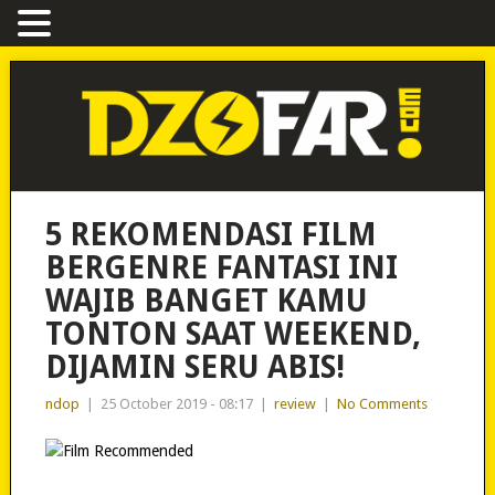
5 REKOMENDASI FILM
BERGENRE FANTASI INI
WAJIB BANGET KAMU
TONTON SAAT WEEKEND,
DIJAMIN SERU ABIS!
ndop
|
25 October 2019 - 08:17
|
review
|
No Comments