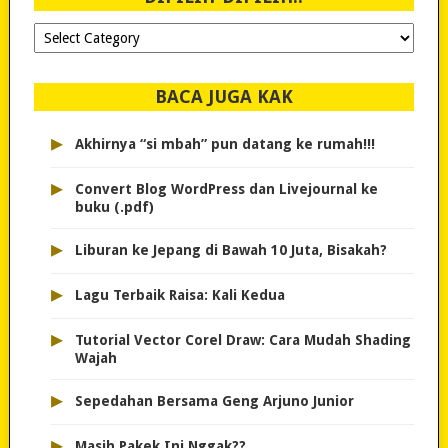
Dipilih-
dipilih..
BACA JUGA KAK
▸
Akhirnya “si mbah” pun datang ke rumah!!!
▸
Convert Blog WordPress dan Livejournal ke
buku (.pdf)
▸
Liburan ke Jepang di Bawah 10 Juta, Bisakah?
▸
Lagu Terbaik Raisa: Kali Kedua
▸
Tutorial Vector Corel Draw: Cara Mudah Shading
Wajah
▸
Sepedahan Bersama Geng Arjuno Junior
▸
Masih Pakek Ini Nggak??