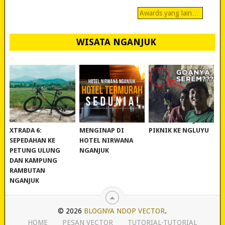
Awards yang lain…
WISATA NGANJUK
REVIEW POLYGON
MURAH BANGET!
WISATA NGANJUK:
XTRADA 6:
MENGINAP DI
PIKNIK KE NGLUYU
SEPEDAHAN KE
HOTEL NIRWANA
PETUNG ULUNG
NGANJUK
DAN KAMPUNG
RAMBUTAN
NGANJUK
© 2026
BLOGNYA NDOP VECTOR
.
HOME
PESAN VECTOR
TUTORIAL-TUTORIAL