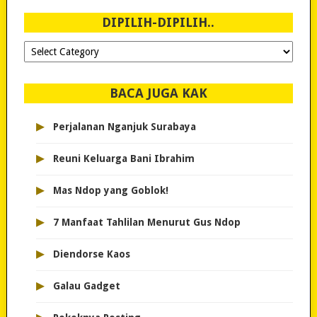
2007!
DIPILIH-DIPILIH..
Dipilih-
dipilih..
BACA JUGA KAK
▸
Perjalanan Nganjuk Surabaya
▸
Reuni Keluarga Bani Ibrahim
▸
Mas Ndop yang Goblok!
▸
7 Manfaat Tahlilan Menurut Gus Ndop
▸
Diendorse Kaos
▸
Galau Gadget