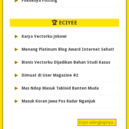
▸
Pokoknya Posting
🏆 ECIYEE
▸
Karya Vectorku Jokowi
▸
Menang Platinum Blog Award Internet Sehat!
▸
Bisnis Vectorku Dijadikan Bahan Studi Kasus
▸
Dimuat di User Magazine #2
▸
Mas Ndop Masuk Tabloid Banten Muda
▸
Masuk Koran Jawa Pos Radar Nganjuk
Eciye selengkapnya..