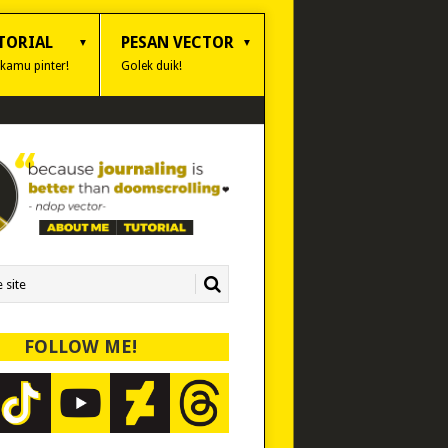
TORIAL
PESAN VECTOR
 kamu pinter!
Golek duik!
FOLLOW ME!