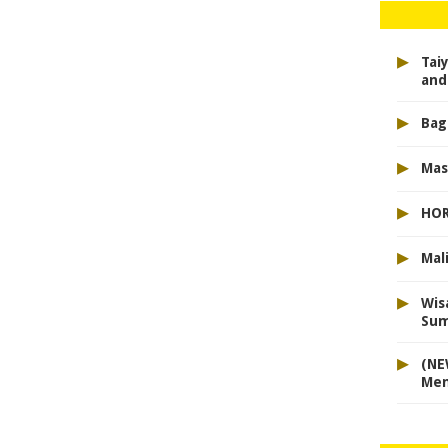
▸
Tai
and
▸
Bag
▸
Mas
▸
HOR
▸
Mal
▸
Wis
Sum
▸
(NE
Men