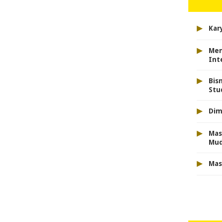
▸
Kar
▸
Men
Int
▸
Bis
Stu
▸
Dim
▸
Mas
Mu
▸
Mas