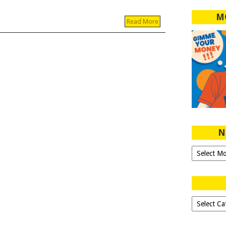
M
Read More
N
Ngeblog
Sejak
2007!
Dipilih-
dipilih..