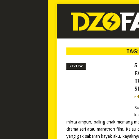
TAG
5
REVIEW
F
T
S
n
Su
ka
minta ampun, paling enak memang me
drama seri atau marathon film. Kalau
yang gak sabaran kayak aku, kayaknya