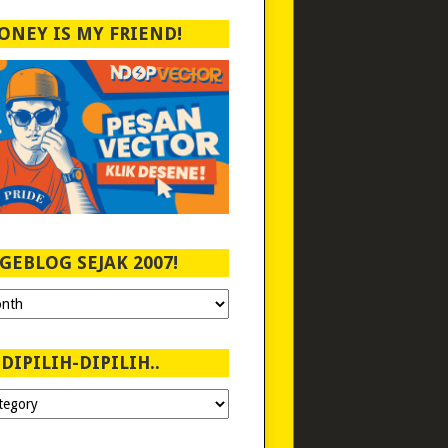
ONEY IS MY FRIEND!
GEBLOG SEJAK 2007!
DIPILIH-DIPILIH..