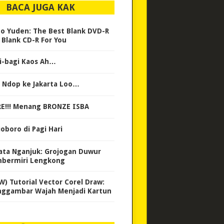
BACA JUGA KAK
yo Yuden: The Best Blank DVD-R
 Blank CD-R For You
i-bagi Kaos Ah…
 Ndop ke Jakarta Loo…
E!!! Menang BRONZE ISBA
ioboro di Pagi Hari
ata Nganjuk: Grojogan Duwur
bermiri Lengkong
W) Tutorial Vector Corel Draw:
ggambar Wajah Menjadi Kartun