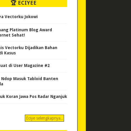
🏆 ECIYEE
ya Vectorku Jokowi
ang Platinum Blog Award
ernet Sehat!
nis Vectorku Dijadikan Bahan
di Kasus
uat di User Magazine #2
 Ndop Masuk Tabloid Banten
da
uk Koran Jawa Pos Radar Nganjuk
Eciye selengkapnya..