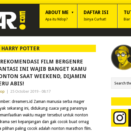
ABOUT ME
DAFTAR ISI
TU
Apa itu Ndop?
Isinya Curhat!
Biar
:
HARRY POTTER
 REKOMENDASI FILM BERGENRE
ANTASI INI WAJIB BANGET KAMU
ONTON SAAT WEEKEND, DIJAMIN
ERU ABIS!
dop
|
25 October 2019 - 08:17
mber: dreamers.id Zaman manusia serba mager
yak sekarang ini, didukung cuaca yang panasnya
manfaatkan waktu mager tersebut untuk nonton
 drama seri kepanjangan dan gak cocok buat ornag
 pilihan paling cocok adalah nonton marathon film.