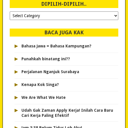
DIPILIH-DIPILIH..
Dipilih-
dipilih..
BACA JUGA KAK
▸
Bahasa Jawa = Bahasa Kampungan?
▸
Punahkah binatang ini??
▸
Perjalanan Nganjuk Surabaya
▸
Kenapa Kok Singa?
▸
We Are What We Hate
▸
Udah Gak Zaman Apply Kerja! Inilah Cara Baru
Cari Kerja Paling Efektif
▸
Jam 3:38 Belum Tidur Loh Aku!