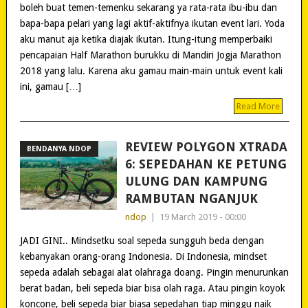
boleh buat temen-temenku sekarang ya rata-rata ibu-ibu dan
bapa-bapa pelari yang lagi aktif-aktifnya ikutan event lari. Yoda
aku manut aja ketika diajak ikutan. Itung-itung memperbaiki
pencapaian Half Marathon burukku di Mandiri Jogja Marathon
2018 yang lalu. Karena aku gamau main-main untuk event kali
ini, gamau […]
Read More
REVIEW POLYGON XTRADA
BENDANYA NDOP
6: SEPEDAHAN KE PETUNG
ULUNG DAN KAMPUNG
RAMBUTAN NGANJUK
ndop
|
19 March 2019 - 00:00
JADI GINI.. Mindsetku soal sepeda sungguh beda dengan
kebanyakan orang-orang Indonesia. Di Indonesia, mindset
sepeda adalah sebagai alat olahraga doang. Pingin menurunkan
berat badan, beli sepeda biar bisa olah raga. Atau pingin koyok
koncone, beli sepeda biar biasa sepedahan tiap minggu naik