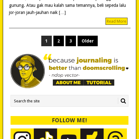
gunung. Atau gak mau kalah sama temannya, beli sepeda lalu
jor-joran jauh-jauhan naik […]
Read More
POSTS
1
2
3
Older
PAGINATION
FOLLOW ME!