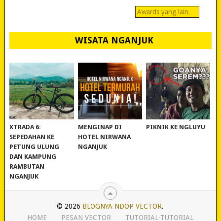
Awards yang lain…
WISATA NGANJUK
REVIEW POLYGON
MURAH BANGET!
WISATA NGANJUK:
XTRADA 6:
MENGINAP DI
PIKNIK KE NGLUYU
SEPEDAHAN KE
HOTEL NIRWANA
PETUNG ULUNG
NGANJUK
DAN KAMPUNG
RAMBUTAN
NGANJUK
© 2026
BLOGNYA NDOP VECTOR
.
HOME
PESAN VECTOR
TUTORIAL-TUTORIAL