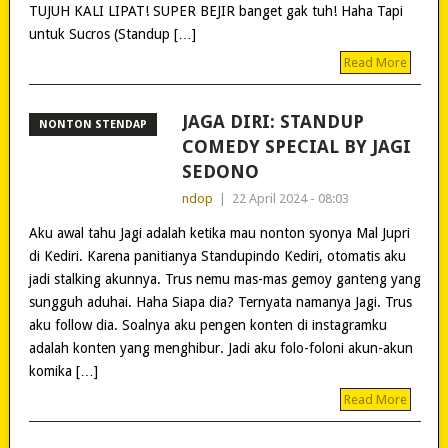
TUJUH KALI LIPAT! SUPER BEJIR banget gak tuh! Haha Tapi
untuk Sucros (Standup […]
Read More
JAGA DIRI: STANDUP
NONTON STENDAP
COMEDY SPECIAL BY JAGI
SEDONO
ndop
|
22 April 2024 - 08:03
Aku awal tahu Jagi adalah ketika mau nonton syonya Mal Jupri
di Kediri. Karena panitianya Standupindo Kediri, otomatis aku
jadi stalking akunnya. Trus nemu mas-mas gemoy ganteng yang
sungguh aduhai. Haha Siapa dia? Ternyata namanya Jagi. Trus
aku follow dia. Soalnya aku pengen konten di instagramku
adalah konten yang menghibur. Jadi aku folo-foloni akun-akun
komika […]
Read More