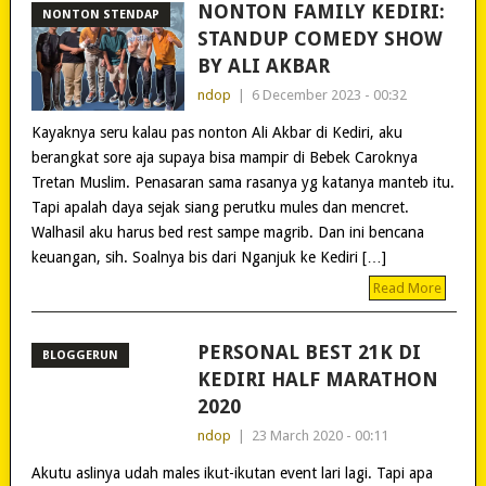
NONTON FAMILY KEDIRI:
NONTON STENDAP
STANDUP COMEDY SHOW
BY ALI AKBAR
ndop
|
6 December 2023 - 00:32
Kayaknya seru kalau pas nonton Ali Akbar di Kediri, aku
berangkat sore aja supaya bisa mampir di Bebek Caroknya
Tretan Muslim. Penasaran sama rasanya yg katanya manteb itu.
Tapi apalah daya sejak siang perutku mules dan mencret.
Walhasil aku harus bed rest sampe magrib. Dan ini bencana
keuangan, sih. Soalnya bis dari Nganjuk ke Kediri […]
Read More
PERSONAL BEST 21K DI
BLOGGERUN
KEDIRI HALF MARATHON
2020
ndop
|
23 March 2020 - 00:11
Akutu aslinya udah males ikut-ikutan event lari lagi. Tapi apa