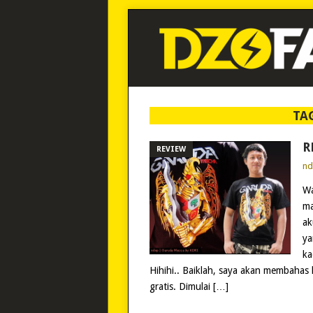
TA
R
REVIEW
n
Wa
ma
ak
ya
ka
Hihihi.. Baiklah, saya akan membahas 
gratis. Dimulai […]