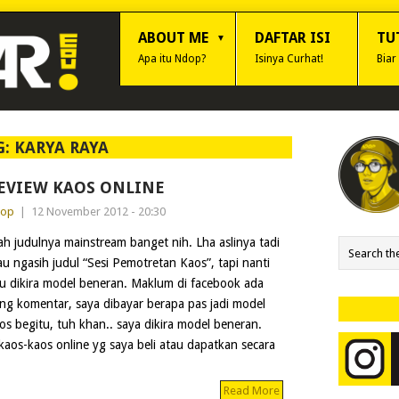
ABOUT ME
DAFTAR ISI
TU
Apa itu Ndop?
Isinya Curhat!
Biar
G:
KARYA RAYA
EVIEW KAOS ONLINE
dop
|
12 November 2012 - 20:30
h judulnya mainstream banget nih. Lha aslinya tadi
u ngasih judul “Sesi Pemotretan Kaos”, tapi nanti
u dikira model beneran. Maklum di facebook ada
ng komentar, saya dibayar berapa pas jadi model
os begitu, tuh khan.. saya dikira model beneran.
kaos-kaos online yg saya beli atau dapatkan secara
Read More