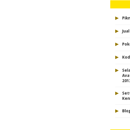
▸
Pikn
▸
Jua
▸
Pok
▸
Kod
▸
Sel
Ava
201
▸
Set
Ken
▸
Blo