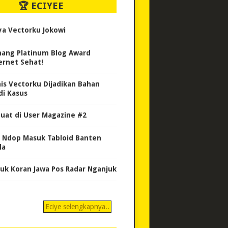
🏆 ECIYEE
ya Vectorku Jokowi
ang Platinum Blog Award
ernet Sehat!
nis Vectorku Dijadikan Bahan
di Kasus
uat di User Magazine #2
 Ndop Masuk Tabloid Banten
da
uk Koran Jawa Pos Radar Nganjuk
Eciye selengkapnya..