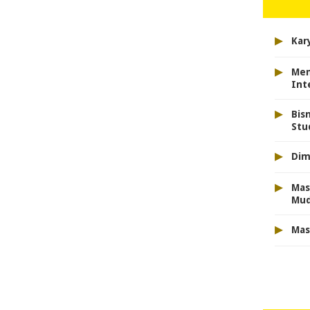
▸
Kar
▸
Men
Int
▸
Bis
Stu
▸
Dim
▸
Mas
Mu
▸
Mas