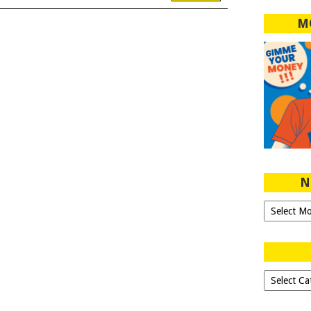
M
N
Ngeblog
Sejak
2007!
Dipilih-
dipilih..