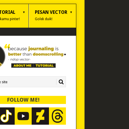
TORIAL
PESAN VECTOR
 kamu pinter!
Golek duik!
FOLLOW ME!