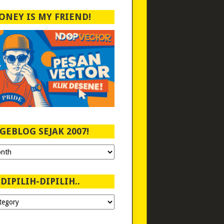
ONEY IS MY FRIEND!
GEBLOG SEJAK 2007!
DIPILIH-DIPILIH..