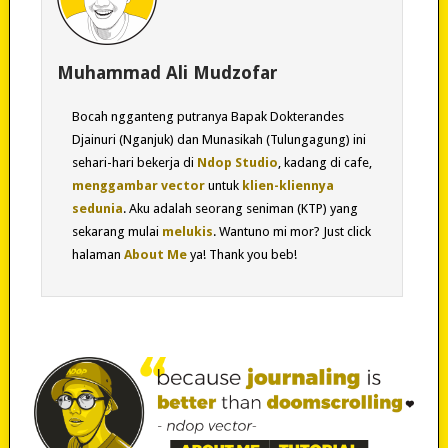
Muhammad Ali Mudzofar
Bocah ngganteng putranya Bapak Dokterandes
Djainuri (Nganjuk) dan Munasikah (Tulungagung) ini
sehari-hari bekerja di
Ndop Studio
, kadang di cafe,
menggambar vector
untuk
klien-kliennya
sedunia
. Aku adalah seorang seniman (KTP) yang
sekarang mulai
melukis
. Wantuno mi mor? Just click
halaman
About Me
ya! Thank you beb!