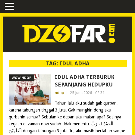
TAG:
IDUL ADHA
IDUL ADHA TERBURUK
WOW NDOP
SEPANJANG HIDUPKU
ndop
|
25 June 2026 - 02:31
Tahun lalu aku sudah gak qurban,
karena tabungan tinggal 3 juta. Gak mungkin dong aku
qurbanin semua? Sebulan ke depan aku makan apa? Soalnya
kerjaan di zaman now sudah tidak menentu. اَلْحَمْدُلِلهِ رَبِّ
الْعٰلَمِيْنَ dengan tabungan 3 juta itu, aku masih bertahan sampe