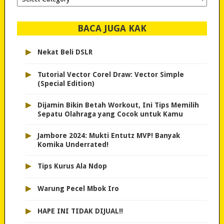
dipilih..
BACA JUGA KAK
▸
Nekat Beli DSLR
▸
Tutorial Vector Corel Draw: Vector Simple
(Special Edition)
▸
Dijamin Bikin Betah Workout, Ini Tips Memilih
Sepatu Olahraga yang Cocok untuk Kamu
▸
Jambore 2024: Mukti Entutz MVP! Banyak
Komika Underrated!
▸
Tips Kurus Ala Ndop
▸
Warung Pecel Mbok Iro
▸
HAPE INI TIDAK DIJUAL!!