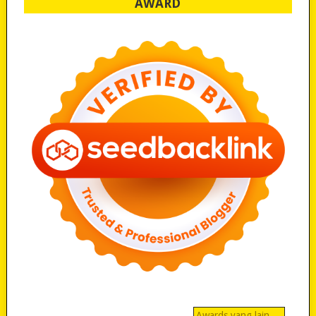
AWARD
Awards yang lain…