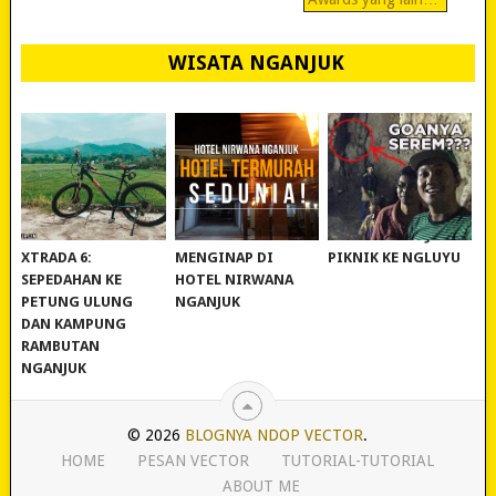
WISATA NGANJUK
REVIEW POLYGON
MURAH BANGET!
WISATA NGANJUK:
XTRADA 6:
MENGINAP DI
PIKNIK KE NGLUYU
SEPEDAHAN KE
HOTEL NIRWANA
PETUNG ULUNG
NGANJUK
DAN KAMPUNG
RAMBUTAN
NGANJUK
© 2026
BLOGNYA NDOP VECTOR
.
HOME
PESAN VECTOR
TUTORIAL-TUTORIAL
ABOUT ME