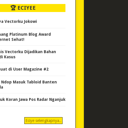
🏆 ECIYEE
ya Vectorku Jokowi
ang Platinum Blog Award
ernet Sehat!
nis Vectorku Dijadikan Bahan
di Kasus
uat di User Magazine #2
 Ndop Masuk Tabloid Banten
da
uk Koran Jawa Pos Radar Nganjuk
Eciye selengkapnya..