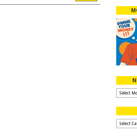
M
N
Ngeblog
Sejak
2007!
Dipilih-
dipilih..