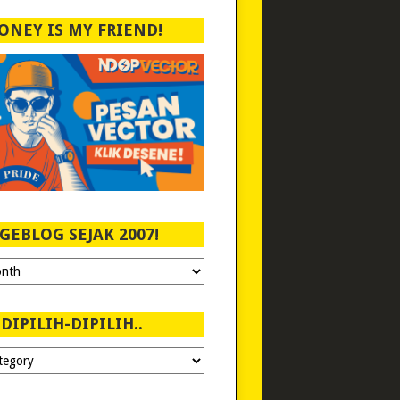
ONEY IS MY FRIEND!
GEBLOG SEJAK 2007!
DIPILIH-DIPILIH..