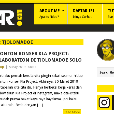
ABOUT ME
DAFTAR ISI
TU
Apa itu Ndop?
Isinya Curhat!
Biar
:
TJOLOMADOE
ONTON KONSER KLA PROJECT:
LABORATION DI TJOLOMADOE SOLO
dop
|
5 May 2019 - 00:37
lu aku pernah bercita-cita pingin sekali seumur hidup
nton konser Kla Project. Akhirnya, 30 Maret 2019
rcapailah cita-cita itu. Hanya berbekal kerja keras dan
llow akun Kla Project di instagram, maka cita-citaku
udah punya bakat kaya raya kayaknya, jadi kalau
h aku raih. Beda dengan […]
Read More