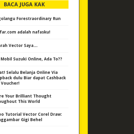
BACA JUGA KAK
golangu Forestraordinary Run
far.com adalah nafasku!
arah Vector Saya…
l Mobil Suzuki Online, Ada To??
at! Selalu Belanja Online Via
pback dulu Biar dapat Cashback
 Voucher!
re Your Brilliant Thought
oughout This World
eo Tutorial Vector Corel Draw:
ggambar Gigi Behel