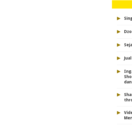
▸
Sin
▸
Dzo
▸
Sej
▸
Jua
▸
Ing
Sho
dan
▸
Sha
thr
▸
Vid
Men