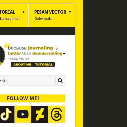
TORIAL
PESAN VECTOR
 kamu pinter!
Golek duik!
FOLLOW ME!