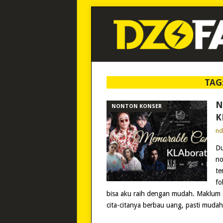
TAG
N
NONTON KONSER
K
n
Du
no
te
fo
bisa aku raih dengan mudah. Maklum s
cita-citanya berbau uang, pasti muda