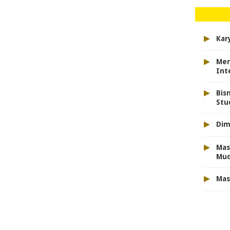
▸
Kar
▸
Men
Int
▸
Bis
Stu
▸
Dim
▸
Mas
Mu
▸
Mas