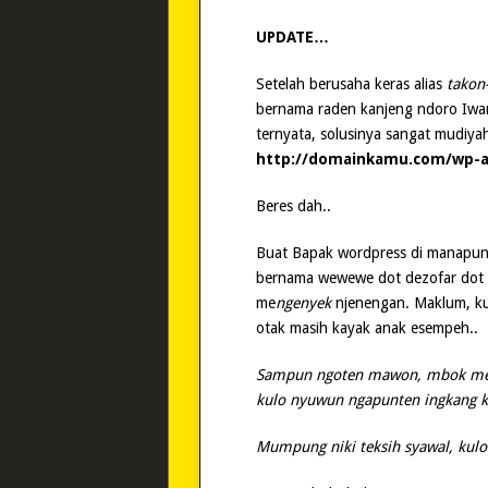
UPDATE…
Setelah berusaha keras alias
takon
bernama raden kanjeng ndoro Iwan
ternyata, solusinya sangat mudiyah
http://domainkamu.com/wp-
Beres dah..
Buat Bapak wordpress di manapun 
bernama wewewe dot dezofar dot 
me
ngenyek
njenengan. Maklum, kul
otak masih kayak anak esempeh..
Sampun ngoten mawon, mbok men
kulo nyuwun ngapunten ingkang k
Mumpung niki teksih syawal, kulo