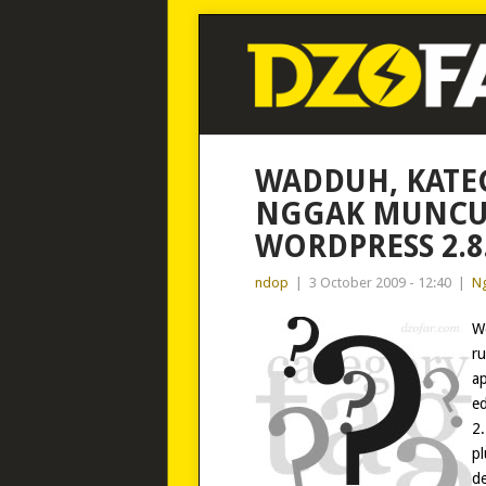
WADDUH, KATE
NGGAK MUNCUL
WORDPRESS 2.8
ndop
|
3 October 2009 - 12:40
|
Ng
We
ru
ap
ed
2.
pl
de