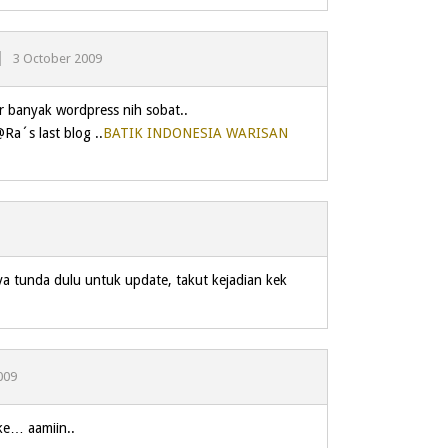
3 October 2009
r banyak wordpress nih sobat..
Ra´s last blog ..
BATIK INDONESIA WARISAN
 tunda dulu untuk update, takut kejadian kek
009
e… aamiin..