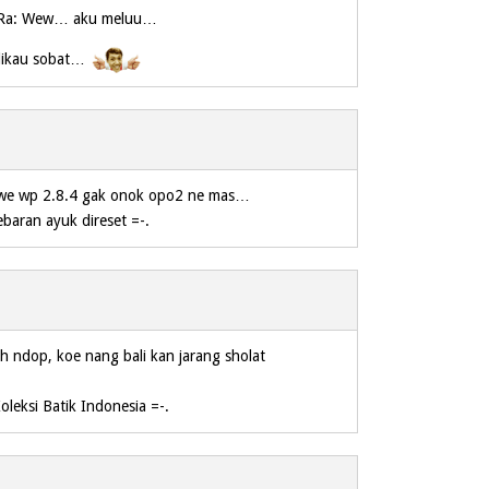
Ra: Wew… aku meluu…
dikau sobat…
awe wp 2.8.4 gak onok opo2 ne mas…
ebaran ayuk direset =-.
h ndop, koe nang bali kan jarang sholat
Koleksi Batik Indonesia =-.