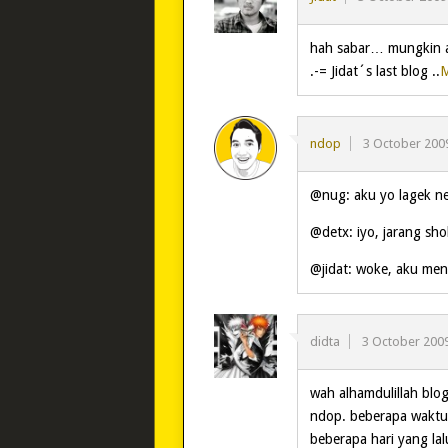
hah sabar… mungkin 
.-= Jidat´s last blog ..
M
ndop
3 October 200
@nug: aku yo lagek n
@detx: iyo, jarang sho
@jidat: woke, aku men
didta
3 October 200
wah alhamdulillah blo
ndop. beberapa waktu 
beberapa hari yang la