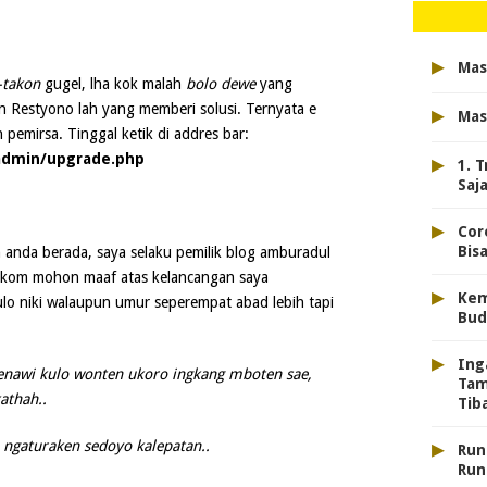
▸
Mas
-takon
gugel, lha kok malah
bolo dewe
yang
▸
 Restyono lah yang memberi solusi. Ternyata e
Mas
 pemirsa. Tinggal ketik di addres bar:
▸
admin/upgrade.php
1. 
Saj
▸
Cor
Bis
anda berada, saya selaku pemilik blog amburadul
kom mohon maaf atas kelancangan saya
▸
Kem
o niki walaupun umur seperempat abad lebih tapi
Bud
▸
Ing
awi kulo wonten ukoro ingkang mboten sae,
Tam
athah..
Tib
▸
 ngaturaken sedoyo kalepatan..
Run
Run