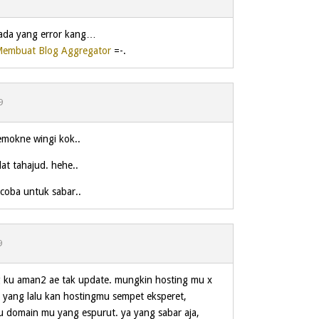
ada yang error kang…
embuat Blog Aggregator
=-.
9
emokne wingi kok..
lat tahajud. hehe..
coba untuk sabar..
9
g ku aman2 ae tak update. mungkin hosting mu x
yang lalu kan hostingmu sempet eksperet,
lu domain mu yang espurut. ya yang sabar aja,