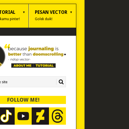
TORIAL
PESAN VECTOR
 kamu pinter!
Golek duik!
FOLLOW ME!