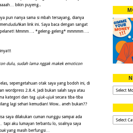
aaaah… bikin puyeng..
M
ya pun nanya sama si mbah tersayang, dianya
 men
duduh
kan link ini. Saya baca dengan sangat
sa pelanet! Mmmm…. *geleng-geleng* mmmmm….
nya!!!
con dulu, sudah lama nggak makek emoticon
N
elas, sepengetahuan otak saya yang bodoh ini, di
Ngeblog
ahan wordpress 2.8.4. Jadi bukan salah saya atau
Sejak
na kategori dan tag
ujuk-ujuk
secara tiba-tiba
2007!
 ilang lagi sehari kemudian! Wow.. aneh bukan??
bisa saya dilakukan cuman nunggu sampai ada
Dipilih-
 tapi aku lumayan terbantu lo, soalnya saya
dipilih..
pak
yang masih berfungsi…