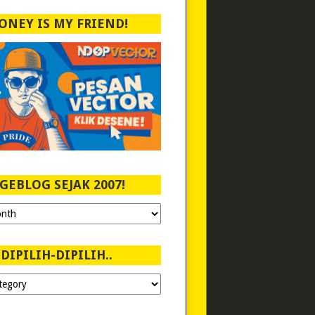
ONEY IS MY FRIEND!
GEBLOG SEJAK 2007!
DIPILIH-DIPILIH..