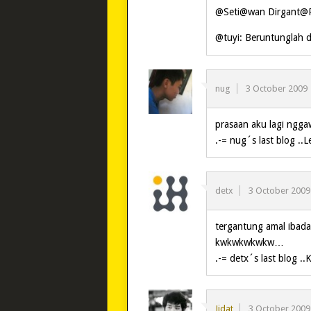
@Seti@wan Dirgant@
@tuyi: Beruntunglah 
nug
3 October 2009
prasaan aku lagi ngg
.-= nug´s last blog ..L
detx
3 October 2009
tergantung amal ibada
kwkwkwkwkw…
.-= detx´s last blog ..
Jidat
3 October 2009