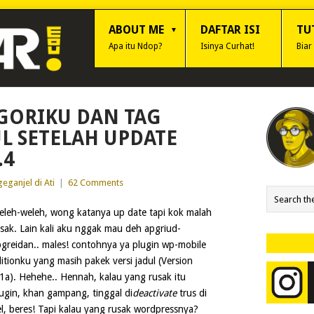
ABOUT ME
DAFTAR ISI
TU
Apa itu Ndop?
Isinya Curhat!
Biar
GORIKU DAN TAG
 SETELAH UPDATE
.4
eganjel di Ati
|
62 Comments
leh-weleh, wong katanya up date tapi kok malah
sak. Lain kali aku nggak mau deh apgriud-
greidan.. males! contohnya ya plugin wp-mobile
itionku yang masih pakek versi jadul (Version
1a). Hehehe.. Hennah, kalau yang rusak itu
ugin, khan gampang, tinggal di
deactivate
trus di
l, beres! Tapi kalau yang rusak wordpressnya?