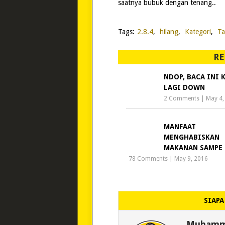
saatnya bubuk dengan tenang..
Tags:
2.8.4
,
hilang
,
Kategori
,
Ta
RE
NDOP, BACA INI 
LAGI DOWN
2 Comments
|
May 4,
MANFAAT
MENGHABISKAN
MAKANAN SAMPE 
78 Comments
|
May 9, 2016
SIAPA
Muhamma