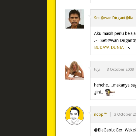
Seti@wan Dirgant@Ra
Aku masih perlu belaja
.-= Seti@wan Dirgant@
BUDAYA DUNIA
=-.
tuyi
3 October 2009
hehehe….makanya saya
gini..
ndöp™
3 October 2
@BlaGabLoGer: Wekek