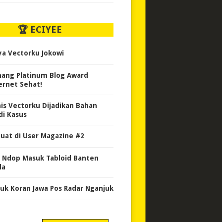
🏆 ECIYEE
ya Vectorku Jokowi
ang Platinum Blog Award
ernet Sehat!
nis Vectorku Dijadikan Bahan
di Kasus
uat di User Magazine #2
 Ndop Masuk Tabloid Banten
da
uk Koran Jawa Pos Radar Nganjuk