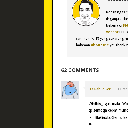
Bocah nggant
(Nganjuk) dan
bekerja di
Nd
vector
untu
seniman (KTP) yang sekarang m
halaman
About Me
ya! Thank y
62 COMMENTS
BlaGabLoGer
3 Octo
Wihihiy,, gak make W
tp semoga cepat muncu
.-= BlaGabLoGer´s last
=-.