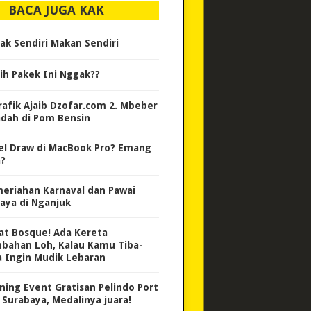
BACA JUGA KAK
ak Sendiri Makan Sendiri
ih Pakek Ini Nggak??
Trafik Ajaib Dzofar.com 2. Mbeber
adah di Pom Bensin
el Draw di MacBook Pro? Emang
a?
eriahan Karnaval dan Pawai
aya di Nganjuk
at Bosque! Ada Kereta
bahan Loh, Kalau Kamu Tiba-
a Ingin Mudik Lebaran
ning Event Gratisan Pelindo Port
 Surabaya, Medalinya juara!