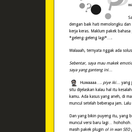
w
Sa
dengan baik hati menolongku dan
kerja keras. Maklum pakek baha
*geleng-geleng lagi*….
Walaaah, ternyata nggak ada solusi
Sebentar, saya mau makek emoti
saya yang ganteng ini…
Huwaaaa….
piye iki…
yang j
situ dijelaskan kalau hal itu kesal
kamu. Ada kasus yang aneh, di ma
muncul setelah beberapa jam. Lalu
Dan yang bikin puyeng itu, yang 
muncul versi baru lagi… hohohoh…
masih pakek plugin
ol in wan SEO 