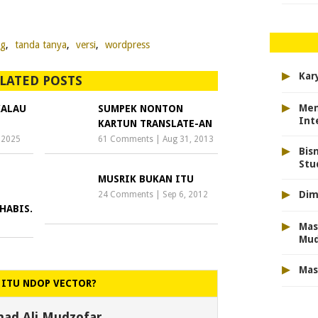
g
,
tanda tanya
,
versi
,
wordpress
▸
Kar
LATED POSTS
▸
Men
KALAU
SUMPEK NONTON
Int
KARTUN TRANSLATE-AN
 2025
61 Comments
|
Aug 31, 2013
▸
Bis
Stu
MUSRIK BUKAN ITU
▸
Dim
24 Comments
|
Sep 6, 2012
HABIS.
▸
Mas
Mu
▸
Mas
 ITU NDOP VECTOR?
d Ali Mudzofar