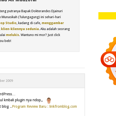
eng putranya Bapak Dokterandes Djainuri
 Munasikah (Tulungagung) ini sehari-hari
op Studio
, kadang di cafe,
menggambar
k
klien-kliennya sedunia
. Aku adalah seorang
ulai
melukis
. Wantuno mi mor? Just click
ou beb!
ber 2009
ordPress…
l kmbali plugin nya ndop,,
 blog ..
Program Review Baru : linkfromblog.com