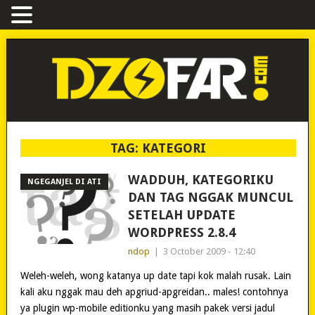
TAG:
KATEGORI
WADDUH, KATEGORIKU
NGEGANJEL DI ATI
DAN TAG NGGAK MUNCUL
SETELAH UPDATE
WORDPRESS 2.8.4
ndop
|
3 October 2009 - 12:40
Weleh-weleh, wong katanya up date tapi kok malah rusak. Lain
kali aku nggak mau deh apgriud-apgreidan.. males! contohnya
ya plugin wp-mobile editionku yang masih pakek versi jadul