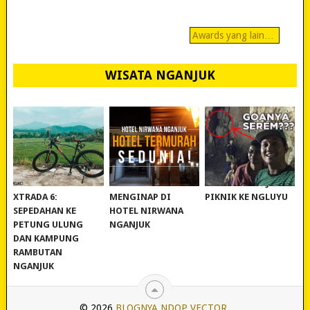
Awards yang lain…
WISATA NGANJUK
REVIEW POLYGON
MURAH BANGET!
WISATA NGANJUK:
XTRADA 6:
MENGINAP DI
PIKNIK KE NGLUYU
SEPEDAHAN KE
HOTEL NIRWANA
PETUNG ULUNG
NGANJUK
DAN KAMPUNG
RAMBUTAN
NGANJUK
© 2026
BLOGNYA NDOP VECTOR
.