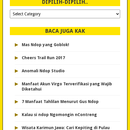
DIPILIH-DIPILIH..
Dipilih-
dipilih..
BACA JUGA KAK
▸
Mas Ndop yang Goblok!
▸
Cheers Trail Run 2017
▸
Anomali Ndop Studio
▸
Manfaat Akun Virgo Terverifikasi yang Wajib
Diketahui
▸
7 Manfaat Tahlilan Menurut Gus Ndop
▸
Kalau si ndop Ngomongin nContreng
▸
Wisata Karimun Jawa: Cari Kepiting di Pulau