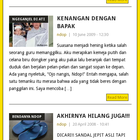
KENANGAN DENGAN
NGEGANJEL DI ATI
BAPAK
ndop
|
10 June 2009 - 12:30
Suasana menjadi hening ketika salah
seorang guru memanggilku. Aku merapikan kemeja putih dan
celana biru dongker yang aku pakai lalu beranjak dari tempat
duduk dan berjalan pelan-pelan dan sangat sopan ke depan.
Ada yang nyeletuk, “Ojo nangis, Ndop!” Entah mengapa, salah
satu temanku itu merasa bahwa ada yang tidak beres dengan
panggilan ini. Saya mencoba […]
Read More
AKHIRNYA HILANG JUGA!!!
BENDANYA NDOP
ndop
|
20 April 2008 - 10:41
DICARI!! SANDAL JEPIT ASLI TAPI