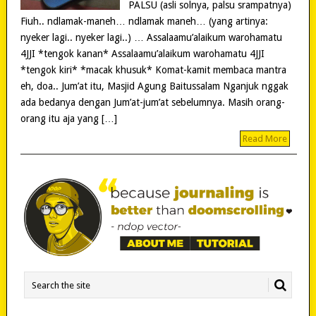
PALSU (asli solnya, palsu srampatnya)
Fiuh.. ndlamak-maneh… ndlamak maneh… (yang artinya:
nyeker lagi.. nyeker lagi..) … Assalaamu’alaikum warohamatu
4JJI *tengok kanan* Assalaamu’alaikum warohamatu 4JJI
*tengok kiri* *macak khusuk* Komat-kamit membaca mantra
eh, doa.. Jum’at itu, Masjid Agung Baitussalam Nganjuk nggak
ada bedanya dengan Jum’at-jum’at sebelumnya. Masih orang-
orang itu aja yang […]
Read More