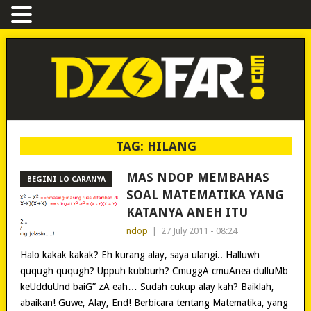
TAG:
HILANG
MAS NDOP MEMBAHAS
BEGINI LO CARANYA
SOAL MATEMATIKA YANG
KATANYA ANEH ITU
ndop
|
27 July 2011 - 08:24
Halo kakak kakak? Eh kurang alay, saya ulangi.. Halluwh
ququgh ququgh? Uppuh kubburh? CmuggA cmuAnea dulluMb
keUdduUnd baiG” zA eah… Sudah cukup alay kah? Baiklah,
abaikan! Guwe, Alay, End! Berbicara tentang Matematika, yang