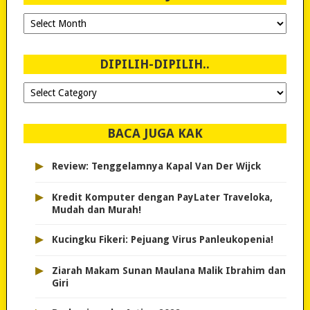
Ngeblog
Sejak
2007!
DIPILIH-DIPILIH..
Dipilih-
dipilih..
BACA JUGA KAK
▸
Review: Tenggelamnya Kapal Van Der Wijck
▸
Kredit Komputer dengan PayLater Traveloka,
Mudah dan Murah!
▸
Kucingku Fikeri: Pejuang Virus Panleukopenia!
▸
Ziarah Makam Sunan Maulana Malik Ibrahim dan
Giri