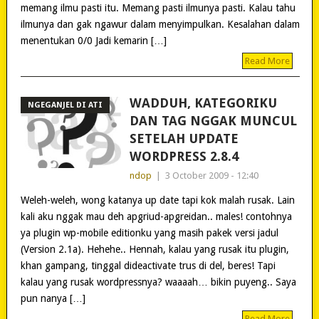
memang ilmu pasti itu. Memang pasti ilmunya pasti. Kalau tahu
ilmunya dan gak ngawur dalam menyimpulkan. Kesalahan dalam
menentukan 0/0 Jadi kemarin […]
Read More
WADDUH, KATEGORIKU
NGEGANJEL DI ATI
DAN TAG NGGAK MUNCUL
SETELAH UPDATE
WORDPRESS 2.8.4
ndop
|
3 October 2009 - 12:40
Weleh-weleh, wong katanya up date tapi kok malah rusak. Lain
kali aku nggak mau deh apgriud-apgreidan.. males! contohnya
ya plugin wp-mobile editionku yang masih pakek versi jadul
(Version 2.1a). Hehehe.. Hennah, kalau yang rusak itu plugin,
khan gampang, tinggal dideactivate trus di del, beres! Tapi
kalau yang rusak wordpressnya? waaaah… bikin puyeng.. Saya
pun nanya […]
Read More