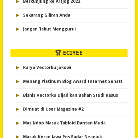
▸
Berkunjung ke Artjog 2022
▸
Sekarang Giliran Anda
▸
Jangan Takut Menggurui
🏆 ECIYEE
▸
Karya Vectorku Jokowi
▸
Menang Platinum Blog Award Internet Sehat!
▸
Bisnis Vectorku Dijadikan Bahan Studi Kasus
▸
Dimuat di User Magazine #2
▸
Mas Ndop Masuk Tabloid Banten Muda
▸
Masuk Koran Jawa Pos Radar Nganjuk