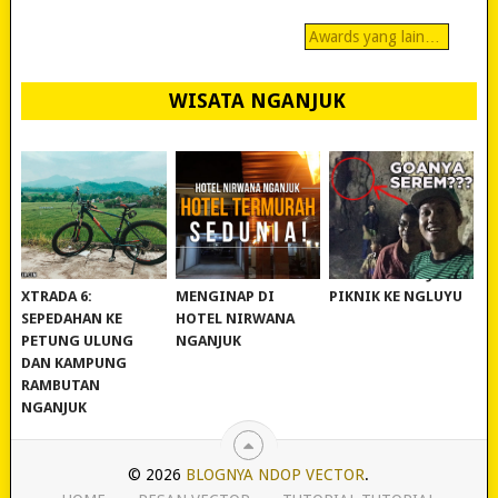
Awards yang lain…
WISATA NGANJUK
REVIEW POLYGON
MURAH BANGET!
WISATA NGANJUK:
XTRADA 6:
MENGINAP DI
PIKNIK KE NGLUYU
SEPEDAHAN KE
HOTEL NIRWANA
PETUNG ULUNG
NGANJUK
DAN KAMPUNG
RAMBUTAN
NGANJUK
© 2026
BLOGNYA NDOP VECTOR
.