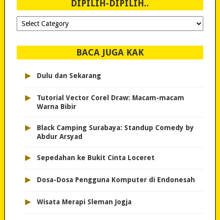
DIPILIH-DIPILIH..
Dipilih-
dipilih..
BACA JUGA KAK
▸
Dulu dan Sekarang
▸
Tutorial Vector Corel Draw: Macam-macam
Warna Bibir
▸
Black Camping Surabaya: Standup Comedy by
Abdur Arsyad
▸
Sepedahan ke Bukit Cinta Loceret
▸
Dosa-Dosa Pengguna Komputer di Endonesah
▸
Wisata Merapi Sleman Jogja