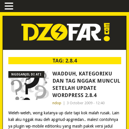
TAG:
2.8.4
WADDUH, KATEGORIKU
NGEGANJEL DI ATI
DAN TAG NGGAK MUNCUL
SETELAH UPDATE
WORDPRESS 2.8.4
ndop
|
3 October 2009 - 12:40
Weleh-weleh, wong katanya up date tapi kok malah rusak. Lain
kali aku nggak mau deh apgriud-apgreidan.. males! contohnya
ya plugin wp-mobile editionku yang masih pakek versi jadul