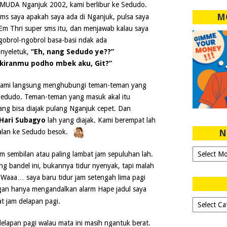
MUDA Nganjuk 2002, kami berlibur ke Sedudo.
M
ms saya apakah saya ada di Nganjuk, pulsa saya
 Em Thri super sms itu, dan menjawab kalau saya
obrol-ngobrol basa-basi ndak ada
t nyeletuk,
“Eh, nang Sedudo ye??”
ikiranmu podho mbek aku, Git?”
, kami langsung menghubungi teman-teman yang
 Sedudo. Teman-teman yang masuk akal itu
g bisa diajak pulang Nganjuk cepet. Dan
Hari Subagyo
lah yang diajak. Kami berempat lah
N
jalan ke Sedudo besok.
Ngeblog
am sembilan atau paling lambat jam sepuluhan lah.
Sejak
ng bandel ini, bukannya tidur nyenyak, tapi malah
2007!
 Waaa… saya baru tidur jam setengah lima pagi
n hanya mengandalkan alarm Hape jadul saya
t jam delapan pagi.
Dipilih-
dipilih..
lapan pagi walau mata ini masih ngantuk berat.