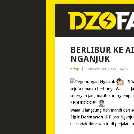
BERLIBUR KE A
NGANJUK
ndop
|
3 November 2008 - 14:57
|
Titi
sejuta umatku berbunyi. Waaa… jam
setengah jam, masih kurang empat 
SEDUDOOO!!!
Waaa!!! langsung deh mandi dan s
Sigit Darmawan
di Ploso Nganjuk
biar ndak tidur waktu di perjalan