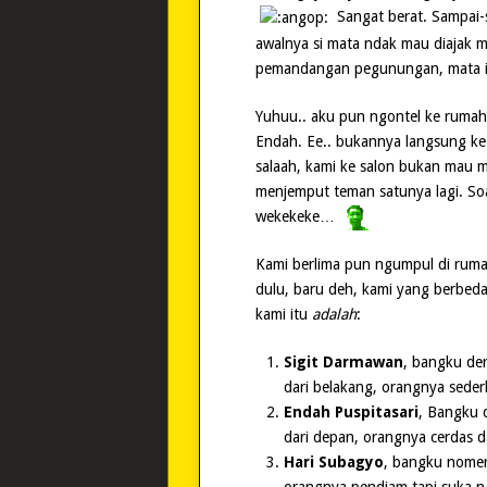
Sangat berat. Sampai-s
awalnya si mata ndak mau diajak me
pemandangan pegunungan, mata in
Yuhuu.. aku pun ngontel ke rumah 
Endah. Ee.. bukannya langsung ke
salaah, kami ke salon bukan mau 
menjemput teman satunya lagi. So
wekekeke…
Kami berlima pun ngumpul di ruma
dulu, baru deh, kami yang berbeda-
kami itu
adalah
:
Sigit Darmawan
, bangku de
dari belakang, orangnya sede
Endah Puspitasari
, Bangku 
dari depan, orangnya cerdas 
Hari Subagyo
, bangku nomer 