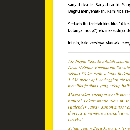
sangat eksotis. Sangat cantik. San
Begitu menyehatkan. Kami tiba sek
Sedudo itu terletak kira-kira 30 
kotanya, ndop?) eh, maksudnya da
ini nih, kalo versinya Mas wiki me
Air Terjun Sedudo adalah sebuah a
Desa Ngliman Kecamatan Sawaha
sekitar 30 km arah selatan ibuko
1.438 meter dpl, ketinggian air te
memiliki fasilitas yang cukup bai
Masyarakat setempat masih memper
natural. Lokasi wisata alam ini 
(Kalender Jawa). Konon mitos ya
dipercaya membawa berkah awet m
tersebut.
Setiap Tahun Baru Jawa, air terj