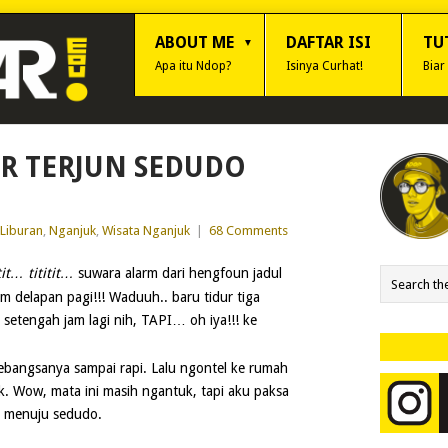
ABOUT ME
DAFTAR ISI
TU
Apa itu Ndop?
Isinya Curhat!
Biar
IR TERJUN SEDUDO
Liburan
,
Nganjuk
,
Wisata Nganjuk
|
68 Comments
tit… tititit…
suwara alarm dari hengfoun jadul
 delapan pagi!!! Waduuh.. baru tidur tiga
setengah jam lagi nih, TAPI… oh iya!!! ke
ebangsanya sampai rapi. Lalu ngontel ke rumah
. Wow, mata ini masih ngantuk, tapi aku paksa
an menuju sedudo.