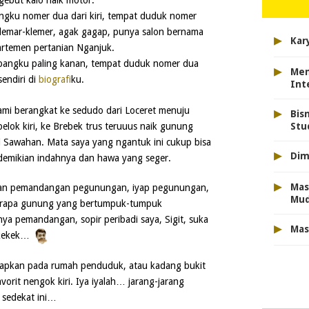
gebut kalo naik motor.
angku nomer dua dari kiri, tempat duduk nomer
klemar-klemer, agak gagap, punya salon bernama
▸
Kar
artemen pertanian Nganjuk.
 bangku paling kanan, tempat duduk nomer dua
▸
Men
sendiri di
biografi
ku.
Int
▸
mi berangkat ke sedudo dari Loceret menuju
Bis
Stu
belok kiri, ke Brebek trus teruuus naik gunung
i Sawahan. Mata saya yang ngantuk ini cukup bisa
▸
Dim
emikian indahnya dan hawa yang seger.
▸
Mas
gan pemandangan pegunungan, iyap pegunungan,
Mu
berapa gunung yang bertumpuk-tumpuk
ya pemandangan, sopir peribadi saya, Sigit, suka
▸
Mas
ekekek…
dapkan pada rumah penduduk, atau kadang bukit
vorit nengok kiri. Iya iyalah… jarang-jarang
sedekat ini…