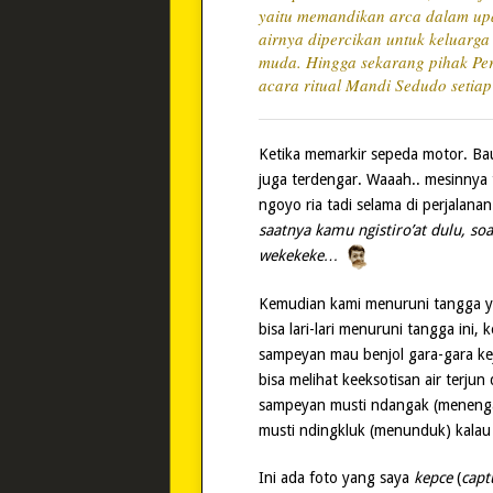
yaitu memandikan arca dalam upa
airnya dipercikan untuk keluarg
muda. Hingga sekarang pihak Pe
acara ritual Mandi Sedudo setiap
Ketika memarkir sepeda motor. Bau
juga terdengar. Waaah.. mesinnya 
ngoyo ria tadi selama di perjalana
saatnya kamu ngistiro’at dulu, 
wekekeke…
Kemudian kami menuruni tangga 
bisa lari-lari menuruni tangga ini,
sampeyan mau benjol gara-gara ke
bisa melihat keeksotisan air terju
sampeyan musti ndangak (menengada
musti ndingkluk (menunduk) kalau in
Ini ada foto yang saya
kepce
(
capt