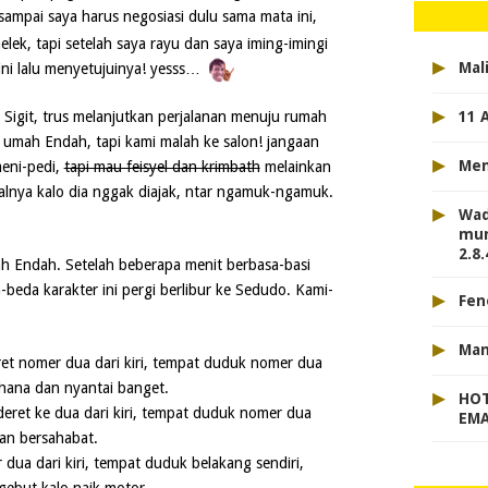
ampai saya harus negosiasi dulu sama mata ini,
lek, tapi setelah saya rayu dan saya iming-imingi
▸
Mal
i lalu menyetujuinya! yesss…
▸
11 
Sigit, trus melanjutkan perjalanan menuju rumah
 umah Endah, tapi kami malah ke salon! jangaan
▸
Mem
meni-pedi,
tapi mau feisyel dan krimbath
melainkan
alnya kalo dia nggak diajak, ntar ngamuk-ngamuk.
▸
Wad
mun
2.8.
h Endah. Setelah beberapa menit berbasa-basi
beda karakter ini pergi berlibur ke Sedudo. Kami-
▸
Fen
▸
Man
ret nomer dua dari kiri, tempat duduk nomer dua
rhana dan nyantai banget.
▸
HOT
deret ke dua dari kiri, tempat duduk nomer dua
EMA
dan bersahabat.
dua dari kiri, tempat duduk belakang sendiri,