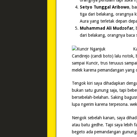
orangnya pendiam tapi suka n
Setyo Tunggal Aribowo
, b
tiga dari belakang, orangnya 
Aura yang terletak depan dep
Muhammad Ali Mudzofar
,
dari belakang, orangnya baca 
Ka
Candirejo (candi boto) lalu notok, 
sampai Kuncir, trus teruuus sampa
melek karena pemandangan yang d
Tengok kiri saya dihadapkan den
bukan satu gunung saja, tapi be
bersebelah-belahan. Saking bagusn
lupa ngerim karena terpesona. w
Nengok sebelah kanan, saya diha
atau batu gedhe. Tapi saya lebih fa
begeto ada pemandangan gunung 