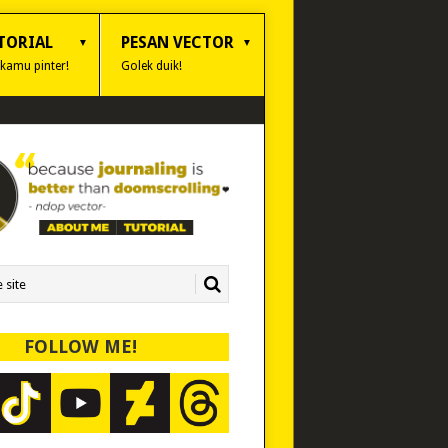
TORIAL
PESAN VECTOR
 kamu pinter!
Golek duik!
FOLLOW ME!