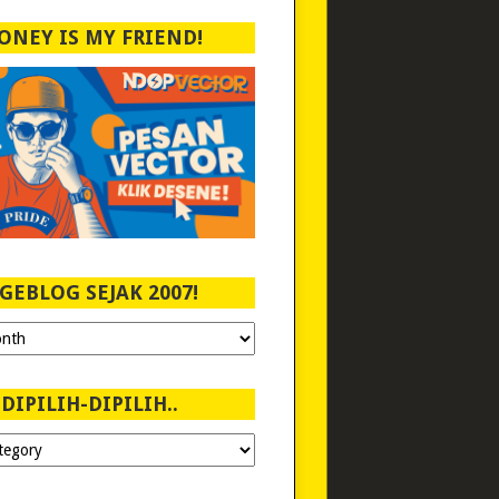
ONEY IS MY FRIEND!
GEBLOG SEJAK 2007!
DIPILIH-DIPILIH..