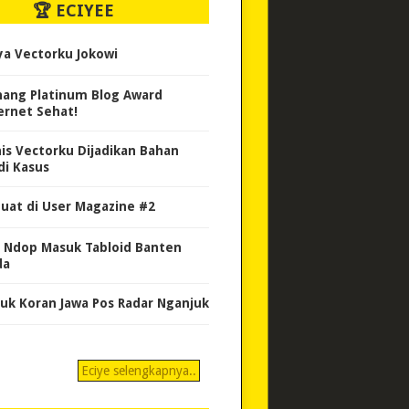
🏆 ECIYEE
ya Vectorku Jokowi
ang Platinum Blog Award
ernet Sehat!
nis Vectorku Dijadikan Bahan
di Kasus
uat di User Magazine #2
 Ndop Masuk Tabloid Banten
da
uk Koran Jawa Pos Radar Nganjuk
Eciye selengkapnya..