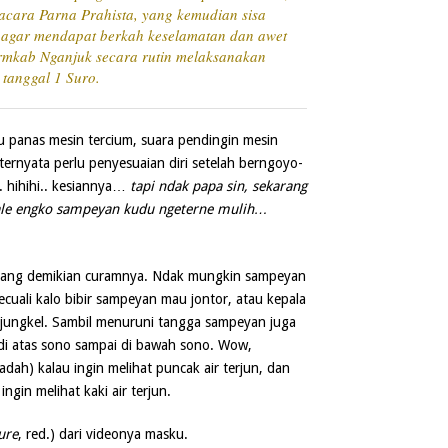
cara Parna Prahista, yang kemudian sisa
a agar mendapat berkah keselamatan dan awet
rmkab Nganjuk secara rutin melaksanakan
 tanggal 1 Suro.
 panas mesin tercium, suara pendingin mesin
ternyata perlu penyesuaian diri setelah berngoyo-
n. hihihi.. kesiannya…
tapi ndak papa sin, sekarang
soale engko sampeyan kudu ngeterne mulih…
yang demikian curamnya. Ndak mungkin sampeyan
 kecuali kalo bibir sampeyan mau jontor, atau kepala
jungkel. Sambil menuruni tangga sampeyan juga
n di atas sono sampai di bawah sono. Wow,
h) kalau ingin melihat puncak air terjun, dan
gin melihat kaki air terjun.
ure
, red.) dari videonya masku.