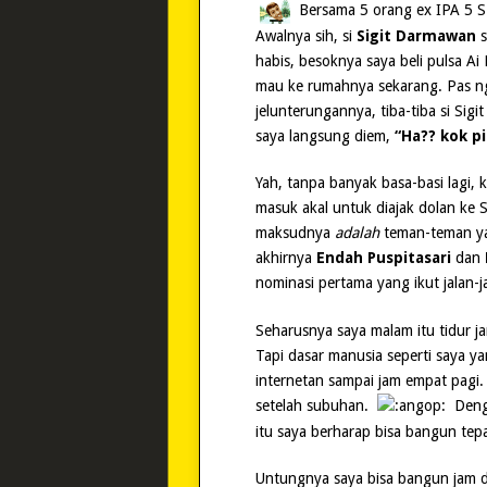
Bersama 5 orang ex IPA 5 S
Awalnya sih, si
Sigit Darmawan
s
habis, besoknya saya beli pulsa Ai
mau ke rumahnya sekarang. Pas ng
jelunterungannya, tiba-tiba si Sigi
saya langsung diem,
“Ha?? kok p
Yah, tanpa banyak basa-basi lagi
masuk akal untuk diajak dolan ke
maksudnya
adalah
teman-teman yan
akhirnya
Endah Puspitasari
dan
nominasi pertama yang ikut jalan-
Seharusnya saya malam itu tidur j
Tapi dasar manusia seperti saya ya
internetan sampai jam empat pagi.
setelah subuhan.
Denga
itu saya berharap bisa bangun tepa
Untungnya saya bisa bangun jam de