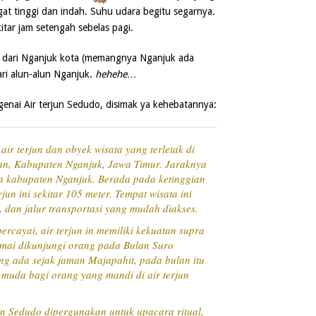
gat tinggi dan indah. Suhu udara begitu segarnya.
itar jam setengah sebelas pagi.
km dari Nganjuk kota (memangnya Nganjuk ada
ri alun-alun Nganjuk.
hehehe…
ngenai Air terjun Sedudo, disimak ya kehebatannya:
ir terjun dan obyek wisata yang terletak di
n, Kabupaten Nganjuk, Jawa Timur. Jaraknya
ta kabupaten Nganjuk. Berada pada ketinggian
rjun ini sekitar 105 meter. Tempat wisata ini
k, dan jalur transportasi yang mudah diakses.
cayai, air terjun in memiliki kekuatan supra
ramai dikunjungi orang pada Bulan Suro
ng ada sejak jaman Majapahit, pada bulan itu
uda bagi orang yang mandi di air terjun
un Sedudo dipergunakan untuk upacara ritual,