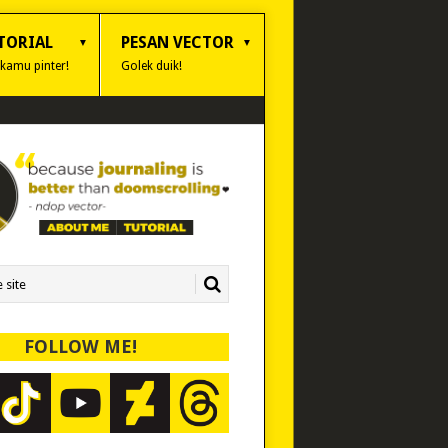
TORIAL
PESAN VECTOR
 kamu pinter!
Golek duik!
FOLLOW ME!