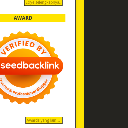
Eciye selengkapnya..
AWARD
Awards yang lain…