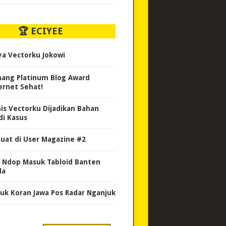
🏆 ECIYEE
ya Vectorku Jokowi
ang Platinum Blog Award
ernet Sehat!
nis Vectorku Dijadikan Bahan
di Kasus
uat di User Magazine #2
 Ndop Masuk Tabloid Banten
da
uk Koran Jawa Pos Radar Nganjuk