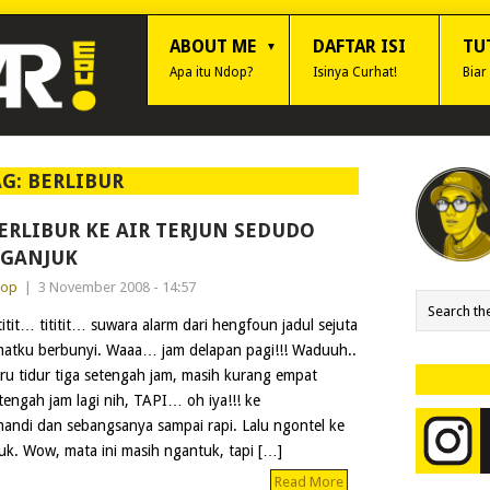
ABOUT ME
DAFTAR ISI
TU
Apa itu Ndop?
Isinya Curhat!
Biar
AG:
BERLIBUR
ERLIBUR KE AIR TERJUN SEDUDO
GANJUK
dop
|
3 November 2008 - 14:57
titit… tititit… suwara alarm dari hengfoun jadul sejuta
atku berbunyi. Waaa… jam delapan pagi!!! Waduuh..
ru tidur tiga setengah jam, masih kurang empat
tengah jam lagi nih, TAPI… oh iya!!! ke
ndi dan sebangsanya sampai rapi. Lalu ngontel ke
k. Wow, mata ini masih ngantuk, tapi […]
Read More