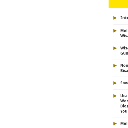
▸
Int
▸
Mel
Wis
▸
Wis
Gun
▸
Non
Bis
▸
Sav
▸
Uca
Wor
Blo
You
▸
Mel