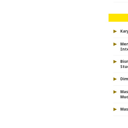
▸
Kar
▸
Men
Int
▸
Bis
Stu
▸
Dim
▸
Mas
Mu
▸
Mas