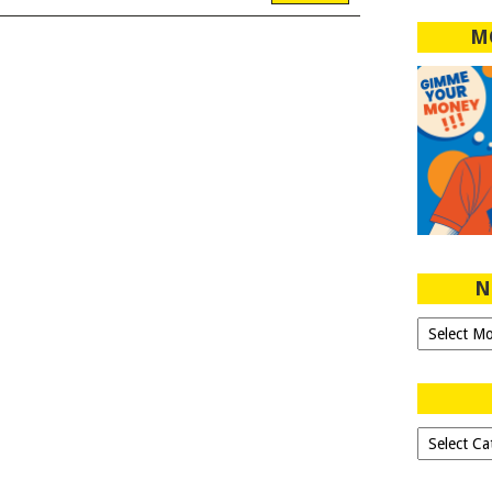
M
N
Ngeblog
Sejak
2007!
Dipilih-
dipilih..