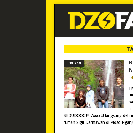
T
B
LIBURAN
N
n
Ti
um
ba
se
SEDUDOOO!!! Waaa!!! langsung deh ma
rumah Sigit Darmawan di Ploso Nganju