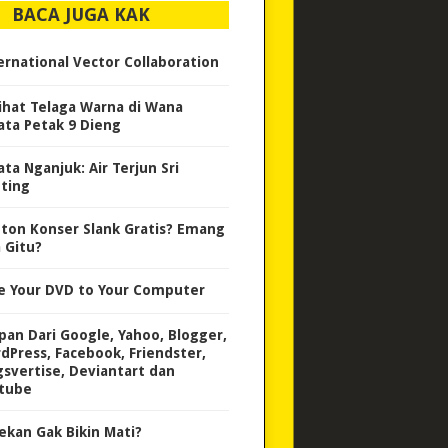
BACA JUGA KAK
ernational Vector Collaboration
ihat Telaga Warna di Wana
ata Petak 9 Dieng
ata Nganjuk: Air Terjun Sri
ting
ton Konser Slank Gratis? Emang
a Gitu?
e Your DVD to Your Computer
pan Dari Google, Yahoo, Blogger,
dPress, Facebook, Friendster,
gsvertise, Deviantart dan
tube
ekan Gak Bikin Mati?