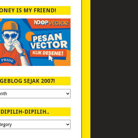
ONEY IS MY FRIEND!
GEBLOG SEJAK 2007!
DIPILIH-DIPILIH..