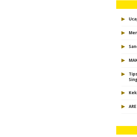
▸
Uca
▸
Men
▸
San
▸
MAK
▸
Tip
Sin
▸
Kek
▸
ARE