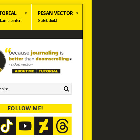
TORIAL
PESAN VECTOR
 kamu pinter!
Golek duik!
FOLLOW ME!