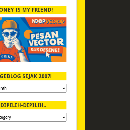
ONEY IS MY FRIEND!
GEBLOG SEJAK 2007!
DIPILIH-DIPILIH..