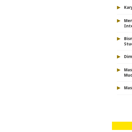
▸
Kar
▸
Men
Int
▸
Bis
Stu
▸
Dim
▸
Mas
Mu
▸
Mas