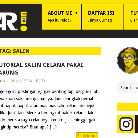
ABOUT ME
DAFTAR ISI
TU
Apa itu Ndop?
Isinya Curhat!
Biar
TAG:
SALIN
UTORIAL SALIN CELANA PAKAI
ARUNG
dop
|
20 July 2014 - 10:00
gi-lagi ini postingan yg gak penting tapi berguna loh.
ya khan suka mengamati ya. Jadi seringkali pernah
hat bapak-bapak atau mas-mas salin celana di mejid
tika Jum’atan. Mereka berangkat pakek celana, lalu
gkin mereka ragu celananya kena najis sehingga gak
ngintip mereka? Buat apa? […]
Read More