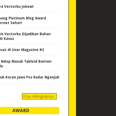
ya Vectorku Jokowi
ang Platinum Blog Award
ernet Sehat!
nis Vectorku Dijadikan Bahan
di Kasus
uat di User Magazine #2
 Ndop Masuk Tabloid Banten
da
uk Koran Jawa Pos Radar Nganjuk
Eciye selengkapnya..
AWARD