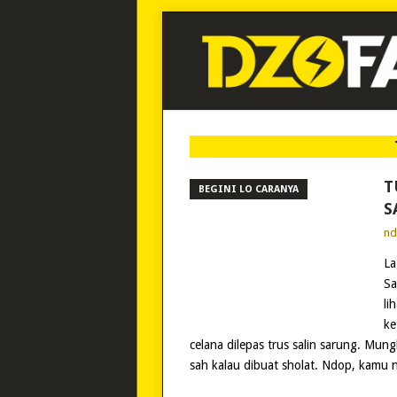
T
BEGINI LO CARANYA
S
n
La
Sa
li
ke
celana dilepas trus salin sarung. Mun
sah kalau dibuat sholat. Ndop, kamu 