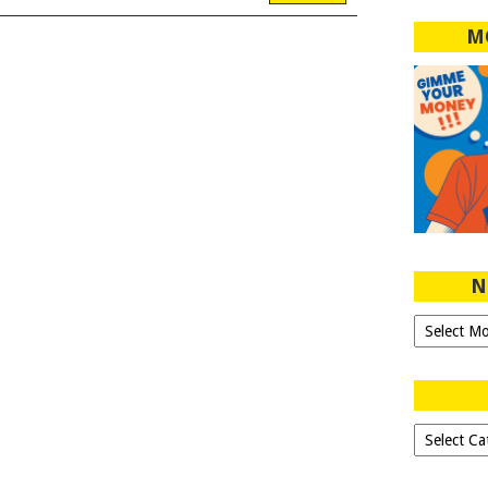
M
N
Ngeblog
Sejak
2007!
Dipilih-
dipilih..