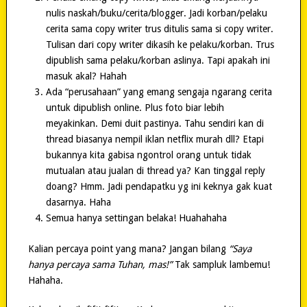
nulis naskah/buku/cerita/blogger. Jadi korban/pelaku
cerita sama copy writer trus ditulis sama si copy writer.
Tulisan dari copy writer dikasih ke pelaku/korban. Trus
dipublish sama pelaku/korban aslinya. Tapi apakah ini
masuk akal? Hahah
Ada “perusahaan” yang emang sengaja ngarang cerita
untuk dipublish online. Plus foto biar lebih
meyakinkan. Demi duit pastinya. Tahu sendiri kan di
thread biasanya nempil iklan netflix murah dll? Etapi
bukannya kita gabisa ngontrol orang untuk tidak
mutualan atau jualan di thread ya? Kan tinggal reply
doang? Hmm. Jadi pendapatku yg ini keknya gak kuat
dasarnya. Haha
Semua hanya settingan belaka! Huahahaha
Kalian percaya point yang mana? Jangan bilang
“Saya
hanya percaya sama Tuhan, mas!”
Tak sampluk lambemu!
Hahaha.