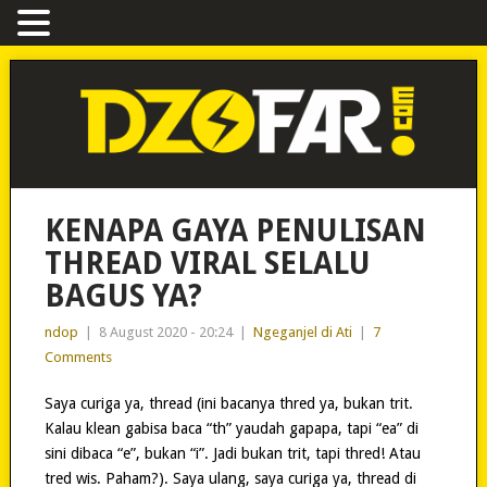
KENAPA GAYA PENULISAN
THREAD VIRAL SELALU
BAGUS YA?
ndop
|
8 August 2020 - 20:24
|
Ngeganjel di Ati
|
7
Comments
Saya curiga ya, thread (ini bacanya thred ya, bukan trit.
Kalau klean gabisa baca “th” yaudah gapapa, tapi “ea” di
sini dibaca “e”, bukan “i”. Jadi bukan trit, tapi thred! Atau
tred wis. Paham?). Saya ulang, saya curiga ya, thread di