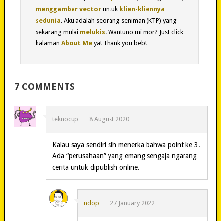
menggambar vector
untuk
klien-kliennya
sedunia
. Aku adalah seorang seniman (KTP) yang
sekarang mulai
melukis
. Wantuno mi mor? Just click
halaman
About Me
ya! Thank you beb!
7 COMMENTS
teknocup
8 August 2020
Kalau saya sendiri sih menerka bahwa point ke 3.
Ada “perusahaan” yang emang sengaja ngarang
cerita untuk dipublish online.
ndop
27 January 2022