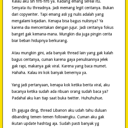
Kalau aku sih fifti-fifti ya. Kadang emang sereal itu.
Senyata itu threadnya. Jadi memang legit ceritanya. Bukan
dari copywriter. Tapi emang asli yg nulis adalah yang
mengalami kejadian. Kenapa bisa bagus nulisnya? Ya
karena dia menceritakan dengan jujur. Jadi ceritanya fokus
banget gak kemana-mana. Mungkin dia juga pingin cerita
biar beban hidupnya berkurang.
Atau mungkin gini, ada banyak thread lain yang gak kalah
bagus ceritanya, cuman karena gaya penulisannya jelek
gak rapi, makanya gak viral. Karena yang baca mumet.
Hahaha. Kalau ini kok banyak benernya ya.
Yang jadi pertanyaan, kenapa kok ketika berita viral, aku
bacanya ketika sudah ada ribuan orang sudah baca ya?
Padahal aku kan tiap saat buka twitter. Huhuhuhue.
Eh gajuga ding, thread Libanon aku udah tahu duluan
dibanding temen-temen followingku. Cuman aku gak
ikutan update hashtag aja. Sudah pasti banyak yg