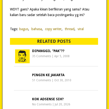
WDYT gaes? Apaka klean berfikiran yang sama? Atau
kalian baru sadar setelah baca postinganku yg ini?
Tags:
bagus
,
bahasa
,
copy writer
,
thread
,
viral
RELATED POSTS
DIPANGGIL “PAK”??
35 Comments
|
Apr 5, 2008
PINGIN KE JAKARTA
51 Comments
|
Oct 30, 2010
KOK ADSENSE SIH?
No Comments
|
Jul 20, 2026