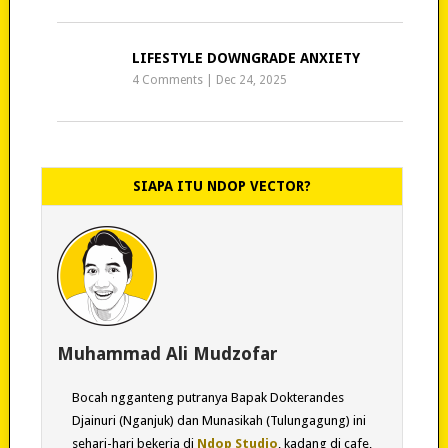
LIFESTYLE DOWNGRADE ANXIETY
4 Comments
|
Dec 24, 2025
SIAPA ITU NDOP VECTOR?
Muhammad Ali Mudzofar
Bocah ngganteng putranya Bapak Dokterandes
Djainuri (Nganjuk) dan Munasikah (Tulungagung) ini
sehari-hari bekerja di
Ndop Studio
, kadang di cafe,