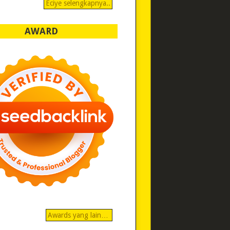
Eciye selengkapnya..
AWARD
Awards yang lain…