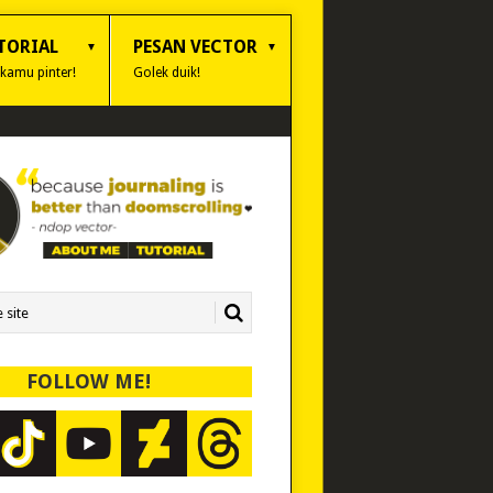
TORIAL
PESAN VECTOR
 kamu pinter!
Golek duik!
FOLLOW ME!