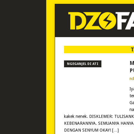
T
M
NGEGANJEL DI ATI
P
n
Iy
te
Ga
na
kakek nenek. DISKLEMER: TULISA
KEBENARANNYA. SEMUANYA HANYA 
DENGAN SENYUM OKAY! […]