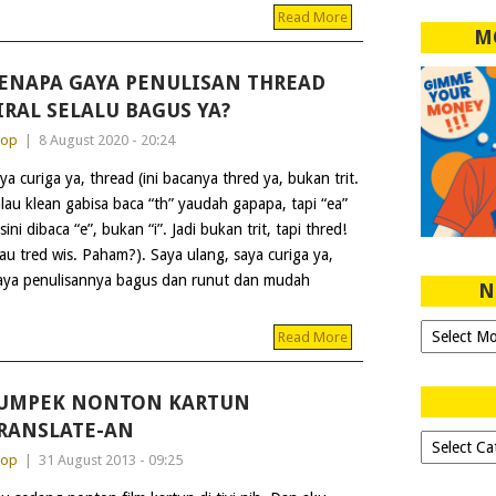
Read More
M
ENAPA GAYA PENULISAN THREAD
IRAL SELALU BAGUS YA?
dop
|
8 August 2020 - 20:24
ya curiga ya, thread (ini bacanya thred ya, bukan trit.
lau klean gabisa baca “th” yaudah gapapa, tapi “ea”
 sini dibaca “e”, bukan “i”. Jadi bukan trit, tapi thred!
au tred wis. Paham?). Saya ulang, saya curiga ya,
k gaya penulisannya bagus dan runut dan mudah
N
Ngeblog
Read More
Sejak
2007!
UMPEK NONTON KARTUN
RANSLATE-AN
Dipilih-
dop
|
31 August 2013 - 09:25
dipilih..