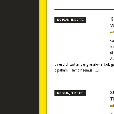
K
NGEGANJEL DI ATI
V
n
Sa
Ka
di
At
thread di twitter yang viral-viral ko
dipahami. Hampir semua […]
S
NGEGANJEL DI ATI
T
n