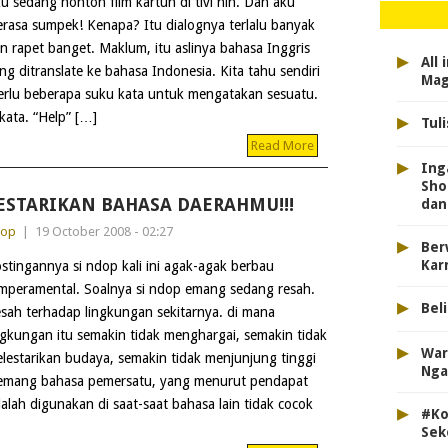
u sedang nonton film kartun di tivi nih. Dan aku
rasa sumpek! Kenapa? Itu dialognya terlalu banyak
n rapet banget. Maklum, itu aslinya bahasa Inggris
▸
All
ng ditranslate ke bahasa Indonesia. Kita tahu sendiri
Mag
perlu beberapa suku kata untuk mengatakan sesuatu.
▸
kata. “Help” […]
Tul
Read More
▸
Ing
Sho
ESTARIKAN BAHASA DAERAHMU!!!
dan
dop
|
19 October 2008 - 02:27
▸
Ber
Kar
stingannya si ndop kali ini agak-agak berbau
mperamental. Soalnya si ndop emang sedang resah.
▸
Bel
sah terhadap lingkungan sekitarnya. di mana
ngkungan itu semakin tidak menghargai, semakin tidak
▸
War
lestarikan budaya, semakin tidak menjunjung tinggi
Nga
emang bahasa pemersatu, yang menurut pendapat
ah digunakan di saat-saat bahasa lain tidak cocok
▸
#Ko
Sek