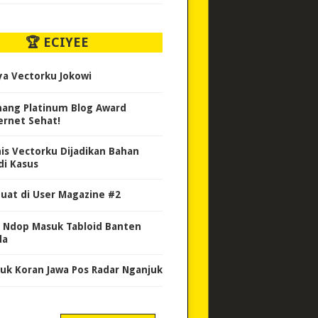
🏆 ECIYEE
ya Vectorku Jokowi
ang Platinum Blog Award
ernet Sehat!
nis Vectorku Dijadikan Bahan
di Kasus
uat di User Magazine #2
 Ndop Masuk Tabloid Banten
da
uk Koran Jawa Pos Radar Nganjuk