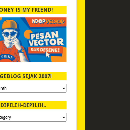
ONEY IS MY FRIEND!
GEBLOG SEJAK 2007!
DIPILIH-DIPILIH..