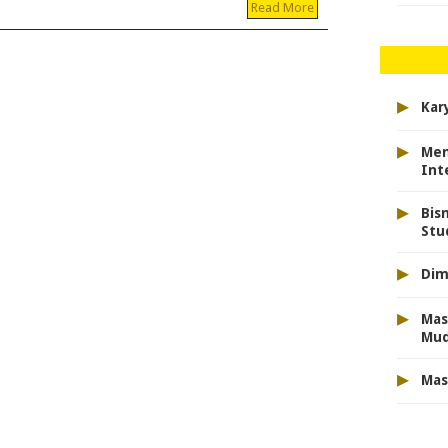
Read More
▸
Kar
▸
Men
Int
▸
Bis
Stu
▸
Dim
▸
Mas
Mu
▸
Mas