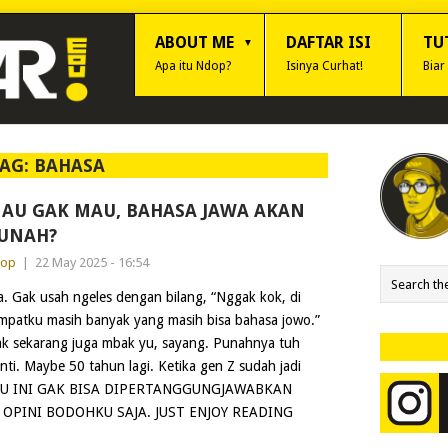
ABOUT ME
DAFTAR ISI
TU
Apa itu Ndop?
Isinya Curhat!
Biar
AG:
BAHASA
AU GAK MAU, BAHASA JAWA AKAN
UNAH?
dop
|
22 May 2025 - 16:54
a. Gak usah ngeles dengan bilang, “Nggak kok, di
mpatku masih banyak yang masih bisa bahasa jowo.”
k sekarang juga mbak yu, sayang. Punahnya tuh
nti. Maybe 50 tahun lagi. Ketika gen Z sudah jadi
NKU INI GAK BISA DIPERTANGGUNGJAWABKAN
OPINI BODOHKU SAJA. JUST ENJOY READING