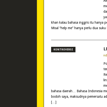
Ak
me
da
ya
khan kalau bahasa inggris itu hanya 
Misal “help me” hanya perlu dua suku 
L
KONTROVERSI
n
Po
te
Re
li
me
bahasa daerah… Bahasa Indonesia m
bodoh saya, maksudnya pemersatu adal
[…]