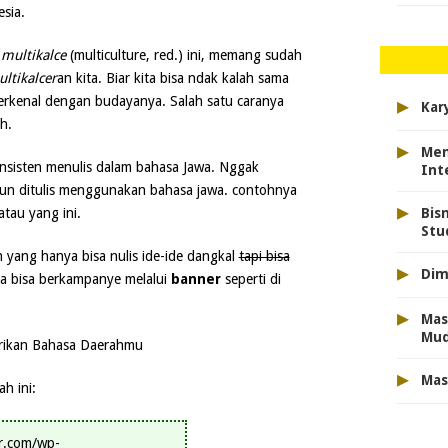
sia.
l
multikalce
(multiculture, red.) ini, memang sudah
ltikalcer
an kita. Biar kita bisa ndak kalah sama
▸
 terkenal dengan budayanya. Salah satu caranya
Kar
h.
▸
Men
onsisten menulis dalam bahasa Jawa. Nggak
Int
pun ditulis menggunakan bahasa jawa. contohnya
▸
atau yang ini.
Bis
Stu
yang hanya bisa nulis ide-ide dangkal
tapi bisa
▸
Dim
ya bisa berkampanye melalui
banner
seperti di
▸
Mas
Mu
▸
Mas
h ini:
ar.com/wp-