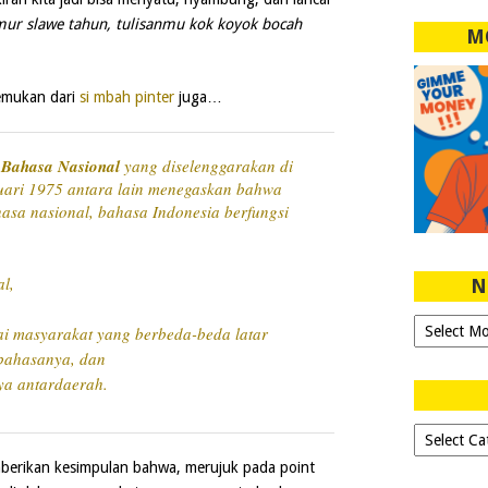
mur slawe tahun, tulisanmu kok koyok bocah
M
emukan dari
si mbah pinter
juga…
 Bahasa Nasional
yang diselenggarakan di
uari 1975 antara lain menegaskan bahwa
sa nasional, bahasa Indonesia berfungsi
l,
N
Ngeblog
ai masyarakat yang berbeda-beda latar
Sejak
 bahasanya, dan
2007!
ya antardaerah.
Dipilih-
dipilih..
berikan kesimpulan bahwa, merujuk pada point