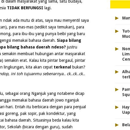
da di dalam masyarakat yang sama, satu budaya,
esia
TIDAK BERFUNGSI
lagi.
▸
Man
an ndak ada mutu di atas, saya mau menyentil saya
an), para mas-mas (sedikit saya temukan), para
▸
Tut
gomong, para ibu-ibu yang punya beibi yang baru
Mud
h gengsi memakai bahasa daerah.
Siapa bilang
▸
apa bilang bahasa daerah ndeso?
justru
Non
u semakin membuat hubungan antar masyarakat
Lim
Cen
) semakin erat. Kalau kita pintar bergaul, pintar
n lingkungan, kita akan cepat
terkenal
bukan?
▸
Alh
ndop, ini toh tujuanmu sebenarnya.. ck..ck..ck..
terb
▸
Pam
u, sebagai orang Nganjuk yang notabene dicap
Squ
bangga memakai bahasa daerah jowo nganjuk
▸
ri-hari. Entah itu berbicara dengan para penjual
Hay
Uap
asi goreng, pak sopir, pak kondektur, yang
 bahasa daerah. Situasinya beda kalau kita
▸
Bela
or, Sekolah (bicara dengan guru), sudah