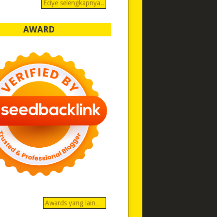
Eciye selengkapnya..
AWARD
Awards yang lain…