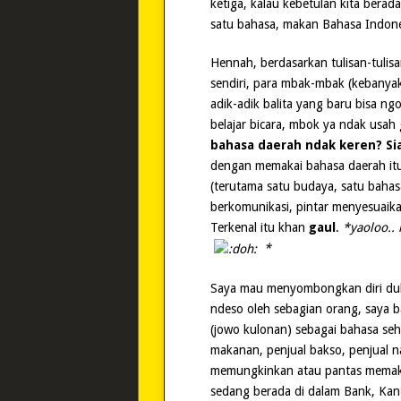
ketiga, kalau kebetulan kita bera
satu bahasa, makan Bahasa Indon
Hennah, berdasarkan tulisan-tulis
sendiri, para mbak-mbak (kebanyak
adik-adik balita yang baru bisa n
belajar bicara, mbok ya ndak usa
bahasa daerah ndak keren? Si
dengan memakai bahasa daerah it
(terutama satu budaya, satu bahasa
berkomunikasi, pintar menyesuaika
Terkenal itu khan
gaul
.
*yaoloo.. 
*
Saya mau menyombongkan diri dul
ndeso oleh sebagian orang, saya 
(jowo kulonan) sebagai bahasa seha
makanan, penjual bakso, penjual n
memungkinkan atau pantas memakai
sedang berada di dalam Bank, Kant