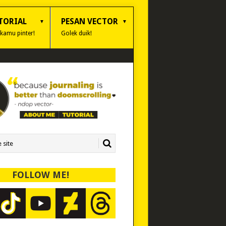
TORIAL
PESAN VECTOR
 kamu pinter!
Golek duik!
FOLLOW ME!