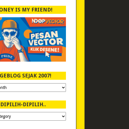
ONEY IS MY FRIEND!
GEBLOG SEJAK 2007!
DIPILIH-DIPILIH..