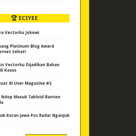
🏆 ECIYEE
ya Vectorku Jokowi
ang Platinum Blog Award
ernet Sehat!
nis Vectorku Dijadikan Bahan
di Kasus
uat di User Magazine #2
 Ndop Masuk Tabloid Banten
da
uk Koran Jawa Pos Radar Nganjuk