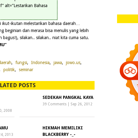
f” alt=”Lestarikan Bahasa
i ikut-ikutan melestarikan bahasa daerah…
g beginian dan merasa bisa menulis yang lebih
h bagus!), silakan.. silakan.. niat kita cuma satu.
MU”
daerah
,
fungsi
,
Indonesia
,
jawa
,
jowo.us
,
,
politik
,
seminar
LATED POSTS
SEDEKAH PANGKAL KAYA
39 Comments
|
Sep 26, 2012
0, 2008
AMU
HIKMAH MEMILIKI
BLACKBERRY -_-
24, 2013