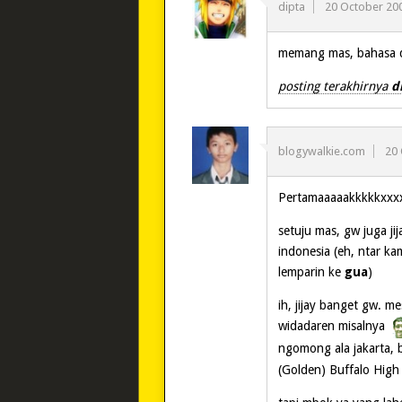
dipta
20 October 20
memang mas, bahasa da
posting terakhirnya
d
blogywalkie.com
20
Pertamaaaaakkkkkxxx
setuju mas, gw juga j
indonesia (eh, ntar k
lemparin ke
gua
)
ih, jijay banget gw. m
widadaren misalnya
ngomong ala jakarta, b
(Golden) Buffalo High