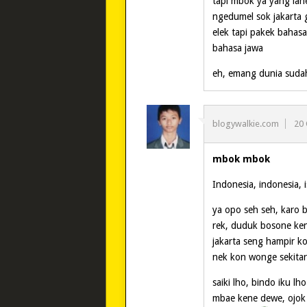
tapi mbok ya yang lahe
ngedumel sok jakarta 
elek tapi pakek bahasa
bahasa jawa
eh, emang dunia sudah
blogywalkie.com
20
mbok mbok
Indonesia, indonesia, 
ya opo seh seh, karo 
rek, duduk bosone ken
jakarta seng hampir ko
nek kon wonge sekitar
saiki lho, bindo iku l
mbae kene dewe, ojok