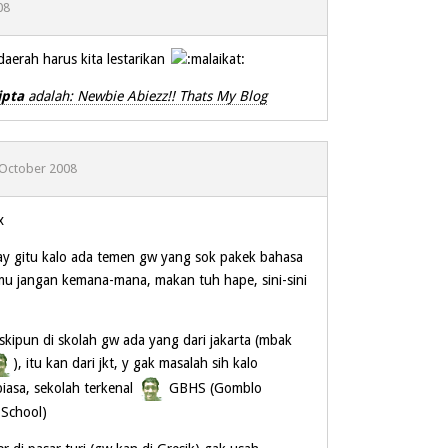
08
erah harus kita lestarikan
ipta
adalah: Newbie Abiezz!! Thats My Blog
 October 2008
x
ijay gitu kalo ada temen gw yang sok pakek bahasa
amu jangan kemana-mana, makan tuh hape, sini-sini
eskipun di skolah gw ada yang dari jakarta (mbak
), itu kan dari jkt, y gak masalah sih kalo
iasa, sekolah terkenal
GBHS (Gomblo
 School)