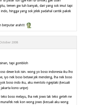
r di pasar turi (gw kan di Gresik) gak usah
gitu, temen gw tuh banyak, dari yang sok imut tapi
 indo, hingga yang sok jelek padahal cantik pakek
 berputar arah!!!
 October 2008
isinan, tapi gombloh
boso dewe kok isin. wong yo boso indonesia iku lho
e, iyo nek boso betawi jek mendeng, lha nek boso
yok boso indo iku, aku mentolo ngeplaki (kecuali
 jakarta kono uripe)
ho teko boso melayu, lha nek jowo lak teko geteh ne
 munafek nek kon wong jowo (kecuali aku wong