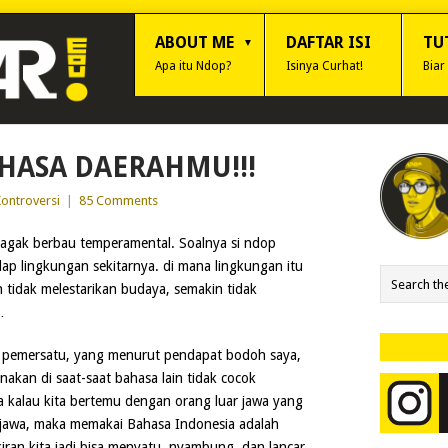
ABOUT ME
DAFTAR ISI
TU
Apa itu Ndop?
Isinya Curhat!
Biar
HASA DAERAHMU!!!
ontroversi
|
85 Comments
k-agak berbau temperamental. Soalnya si ndop
p lingkungan sekitarnya. di mana lingkungan itu
 tidak melestarikan budaya, semakin tidak
…
pemersatu, yang menurut pendapat bodoh saya,
akan di saat-saat bahasa lain tidak cocok
 kalau kita bertemu dengan orang luar jawa yang
jawa, maka memakai Bahasa Indonesia adalah
iran kita jadi bisa menyatu, nyambung, dan lancar