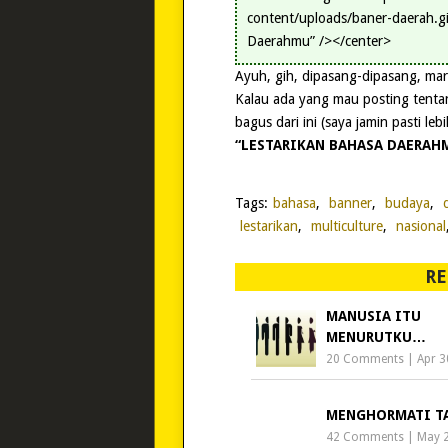
content/uploads/baner-daerah.gi
Daerahmu” /></center>
Ayuh, gih, dipasang-dipasang, mar
Kalau ada yang mau posting tentan
bagus dari ini (saya jamin pasti lebi
“LESTARIKAN BAHASA DAERAH
Tags:
bahasa
,
banner
,
budaya
,
lestarikan
,
multiculture
,
nasional
RE
MANUSIA ITU
MENURUTKU…
20 Comments
|
Apr 3
MENGHORMATI T
42 Comments
|
May 