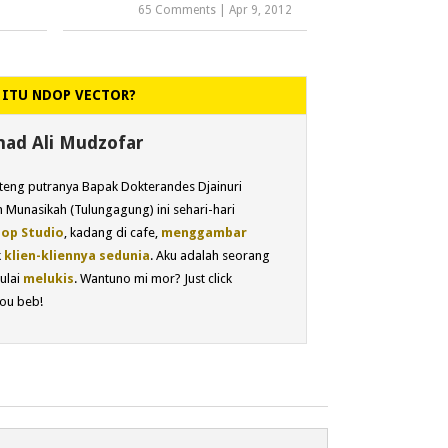
65 Comments
|
Apr 9, 2012
 ITU NDOP VECTOR?
d Ali Mudzofar
eng putranya Bapak Dokterandes Djainuri
 Munasikah (Tulungagung) ini sehari-hari
op Studio
, kadang di cafe,
menggambar
k
klien-kliennya sedunia
. Aku adalah seorang
ulai
melukis
. Wantuno mi mor? Just click
ou beb!