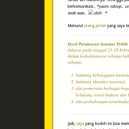
berkomunikasi..
*yaolo ndoop.. u
esde wae..
*
Menurut
orang pinter
yang saya t
Hasil Perumusan Seminar Politik
Jakarta pada tanggal 25-28 Febr
dalam kedudukannya sebagai baha
sebagai
lambang kebanggaan nasiona
lambang identitas nasional,
alat pemersatu berbagai-bag
belakang sosial budaya dan
alat perhubungan antarbuda
Jadi,
saya
yang bodoh ini bisa mem