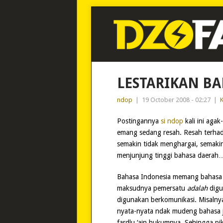
LESTARIKAN BA
ndop
|
19 October 2008 - 02:27
|
K
Postingannya
si ndop
kali ini aga
emang sedang resah. Resah terhada
semakin tidak menghargai, semakin
menjunjung tinggi bahasa daerah
Bahasa Indonesia memang bahasa 
maksudnya pemersatu
adalah
digun
digunakan berkomunikasi. Misalnya
nyata-nyata ndak mudeng bahasa 
fardlu ‘ain hukumnya. Sehingga pik