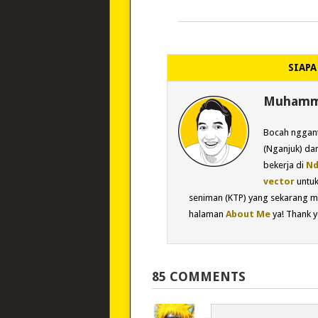
SIAPA
Muhamma
Bocah nggant
(Nganjuk) dan
bekerja di
Nd
vector
untu
seniman (KTP) yang sekarang m
halaman
About Me
ya! Thank y
85 COMMENTS