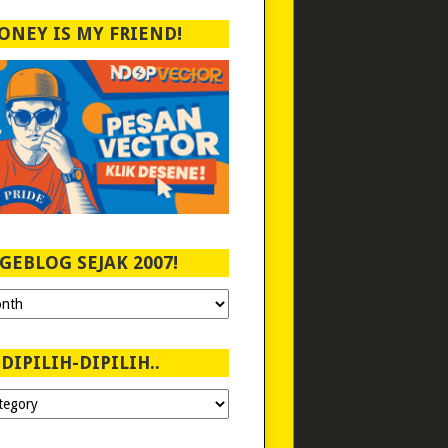
ONEY IS MY FRIEND!
GEBLOG SEJAK 2007!
DIPILIH-DIPILIH..