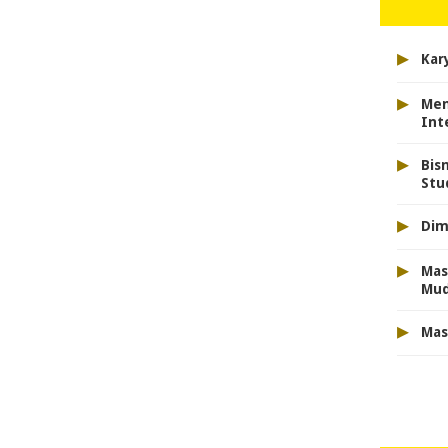
▸
Kar
▸
Men
Int
▸
Bis
Stu
▸
Dim
▸
Mas
Mu
▸
Mas