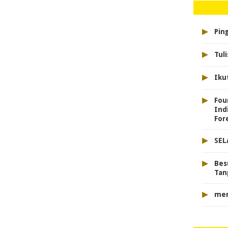
▸
Pin
▸
Tul
▸
Iku
▸
Fou
Ind
For
▸
SEL
▸
Bes
Tan
▸
men