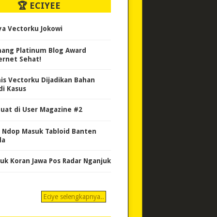
🏆 ECIYEE
ya Vectorku Jokowi
ang Platinum Blog Award
ernet Sehat!
nis Vectorku Dijadikan Bahan
di Kasus
uat di User Magazine #2
 Ndop Masuk Tabloid Banten
da
uk Koran Jawa Pos Radar Nganjuk
Eciye selengkapnya..