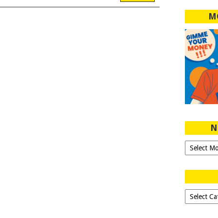
M
N
Ngeblog
Sejak
2007!
Dipilih-
dipilih..