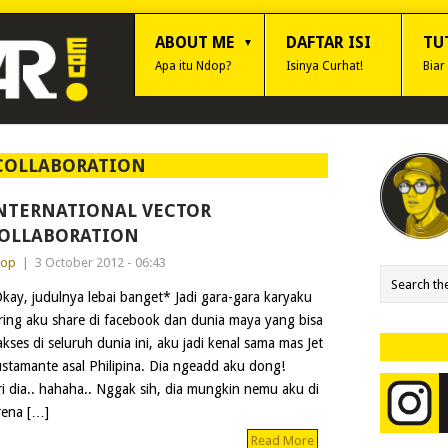
ABOUT ME
DAFTAR ISI
TU
Apa itu Ndop?
Isinya Curhat!
Biar
COLLABORATION
NTERNATIONAL VECTOR
OLLABORATION
dop
|
3 October 2012 - 06:43
kay, judulnya lebai banget* Jadi gara-gara karyaku
ring aku share di facebook dan dunia maya yang bisa
akses di seluruh dunia ini, aku jadi kenal sama mas Jet
stamante asal Philipina. Dia ngeadd aku dong!
ri dia.. hahaha.. Nggak sih, dia mungkin nemu aku di
rena […]
Read More