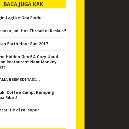
BACA JUGA KAK
gin Lagi ke Goa Pindul
isanku jadi Hot Thread di Kaskus!!
tan Earth Hour Run 2017
nd Hidden Gem! A Cozy Ubud
ian Restaurant Near Monkey
est
AMA BERMEDITASI…
uki Coffee Camp: Kemping
pa Ribet!
cari HP di rel sepur