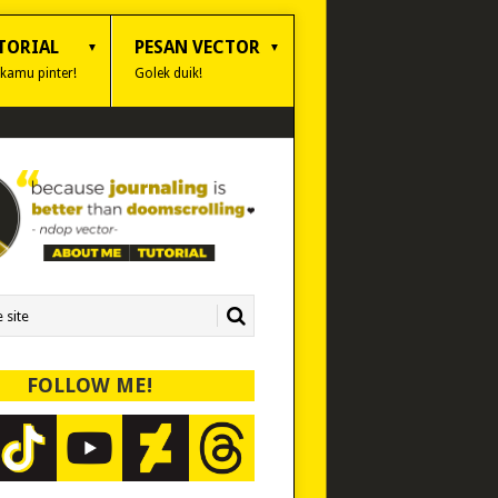
TORIAL
PESAN VECTOR
 kamu pinter!
Golek duik!
FOLLOW ME!