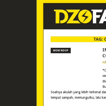
TAG:
I
WOW NDOP
C
n
*O
se
di
Bu
Soalnya akulah yang lebih terkenal da
tempat sampah, memungutku, lalu ka