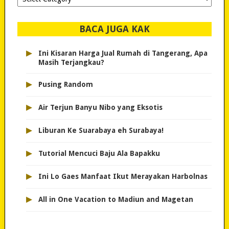
dipilih..
BACA JUGA KAK
▸
Ini Kisaran Harga Jual Rumah di Tangerang, Apa
Masih Terjangkau?
▸
Pusing Random
▸
Air Terjun Banyu Nibo yang Eksotis
▸
Liburan Ke Suarabaya eh Surabaya!
▸
Tutorial Mencuci Baju Ala Bapakku
▸
Ini Lo Gaes Manfaat Ikut Merayakan Harbolnas
▸
All in One Vacation to Madiun and Magetan