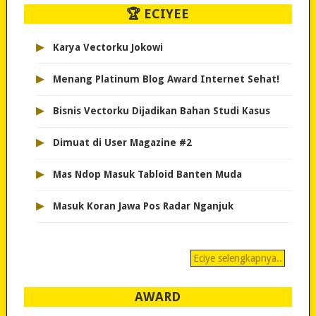
🏆 ECIYEE
▸
Karya Vectorku Jokowi
▸
Menang Platinum Blog Award Internet Sehat!
▸
Bisnis Vectorku Dijadikan Bahan Studi Kasus
▸
Dimuat di User Magazine #2
▸
Mas Ndop Masuk Tabloid Banten Muda
▸
Masuk Koran Jawa Pos Radar Nganjuk
Eciye selengkapnya..
AWARD