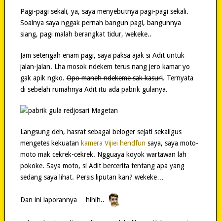
Pagi-pagi sekali, ya, saya menyebutnya pagi-pagi sekali.
Soalnya saya nggak pernah bangun pagi, bangunnya
siang, pagi malah berangkat tidur, wekeke..
Jam setengah enam pagi, saya
paksa
ajak si Adit untuk
jalan-jalan. Lha mosok ndekem terus nang jero kamar yo
gak apik ngko.
Opo maneh ndekeme sak kasur!
. Ternyata
di sebelah rumahnya Adit itu ada pabrik gulanya.
Langsung deh, hasrat sebagai beloger sejati sekaligus
mengetes kekuatan
kamera Vijiei hendfun
saya, saya moto-
moto mak cekrek-cekrek. Ngguaya koyok wartawan lah
pokoke. Saya moto, si Adit bercerita tentang apa yang
sedang saya lihat. Persis liputan kan? wekeke…
Dan ini laporannya… hihih..