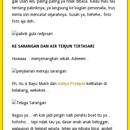
gak usah wis, paling-paling ya ndak dibaca. Kalau mau tau
tentang pabriknya, ya langsung ke bagian personalia, trus
minta izin mencatat sejarahnya. Susah ya, hehehe.. foto-
foto aja deh..
KE SARANGAN DAN AIR TERJUN TIRTASARI
Huwaaa… menyenangkan sekali. Adeeem…
Eh, itu si Bayu Mukti dan
Aditya Pradipta
kelihatan di
belakang, wekekee…
Bagus ya… eh kok jadi pingin naik perahu boat itu ya…
hohoho… tapi ndak tau ya, dasar anak-anak belogger,
walaupun di tempat wisata, tetep aja mbuka blog, apdeit