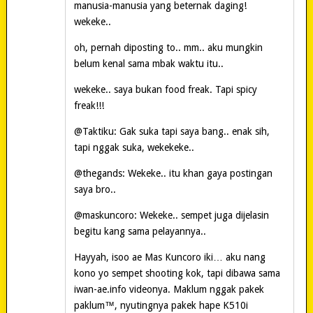
manusia-manusia yang beternak daging!
wekeke..
oh, pernah diposting to.. mm.. aku mungkin
belum kenal sama mbak waktu itu..
wekeke.. saya bukan food freak. Tapi spicy
freak!!!
@Taktiku: Gak suka tapi saya bang.. enak sih,
tapi nggak suka, wekekeke..
@thegands: Wekeke.. itu khan gaya postingan
saya bro..
@maskuncoro: Wekeke.. sempet juga dijelasin
begitu kang sama pelayannya..
Hayyah, isoo ae Mas Kuncoro iki… aku nang
kono yo sempet shooting kok, tapi dibawa sama
iwan-ae.info videonya. Maklum nggak pakek
paklum™, nyutingnya pakek hape K510i