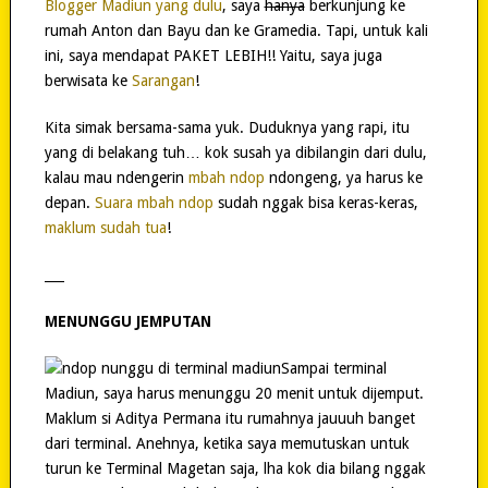
Blogger Madiun yang dulu
, saya
hanya
berkunjung ke
rumah Anton dan Bayu dan ke Gramedia. Tapi, untuk kali
ini, saya mendapat PAKET LEBIH!! Yaitu, saya juga
berwisata ke
Sarangan
!
Kita simak bersama-sama yuk. Duduknya yang rapi, itu
yang di belakang tuh… kok susah ya dibilangin dari dulu,
kalau mau ndengerin
mbah ndop
ndongeng, ya harus ke
depan.
Suara mbah ndop
sudah nggak bisa keras-keras,
maklum sudah tua
!
___
MENUNGGU JEMPUTAN
Sampai terminal
Madiun, saya harus menunggu 20 menit untuk dijemput.
Maklum si Aditya Permana itu rumahnya jauuuh banget
dari terminal. Anehnya, ketika saya memutuskan untuk
turun ke Terminal Magetan saja, lha kok dia bilang nggak