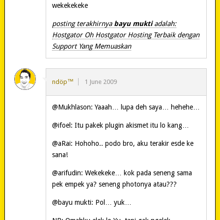
wekekekeke
posting terakhirnya
bayu mukti
adalah:
Hostgator Oh Hostgator Hosting Terbaik dengan
Support Yang Memuaskan
ndöp™
1 June 2009
@Mukhlason: Yaaah… lupa deh saya… hehehe…
@ifoel: Itu pakek plugin akismet itu lo kang…
@aRai: Hohoho.. podo bro, aku terakir esde ke
sana!
@arifudin: Wekekeke… kok pada seneng sama
pek empek ya? seneng photonya atau???
@bayu mukti: Pol… yuk…