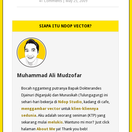
41 Comments
|
May 25, 2009
SIAPA ITU NDOP VECTOR?
Muhammad Ali Mudzofar
Bocah ngganteng putranya Bapak Dokterandes
Djainuri (Nganjuk) dan Munasikah (Tulungagung) ini
sehari-hari bekerja di
Ndop Studio
, kadang di cafe,
menggambar vector
untuk
klien-kliennya
sedunia
. Aku adalah seorang seniman (KTP) yang
sekarang mulai
melukis
. Wantuno mi mor? Just click
halaman
About Me
ya! Thank you beb!