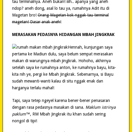
tau terminalnya. Aneh bukan! iiih.. apanya yang aneh
ndop? aneh dong, asal lo tau ya, rumahnya Adit itu di
Magetan bro!
Orang Magetan kok nggak tau terminal
magetan! Dasar anak aneh!
MERASAKAN PEDASNYA HIDANGAN MBAH JINGKRAK
Hennah, kunjungan saya
pertama ke Madiun dulu, saya belum sempat merasakan
makan di warungnya mbah jingkrak. Hohoho, akhirnya
setelah saya ke rumahnya anton, ke rumahnya bayu, kita-
kita nih ye, pergi ke Mbah Jingkrak. Sebenarnya, si Bayu
sudah mewanti-wanti kalau di situ nggak enak dan
harganya terlalu mahal!
Tapi, saya tetep ngeyel karena bener-bener penasaran
dengan rasa pedasnya masakan di sana.
Maklum istrinya
paklum™
, RM Mbah Jingkrak itu khan sudah sering
nongol di tipi!