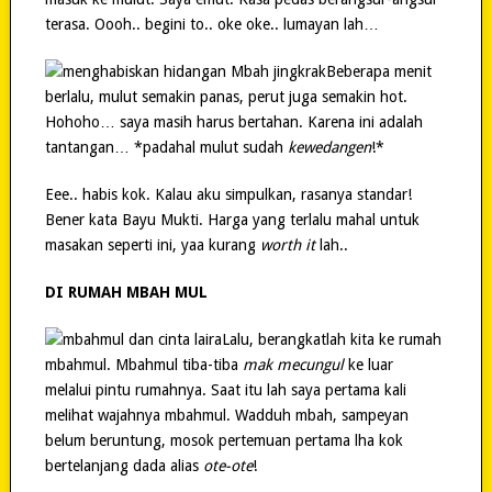
terasa. Oooh.. begini to.. oke oke.. lumayan lah…
Beberapa menit
berlalu, mulut semakin panas, perut juga semakin hot.
Hohoho… saya masih harus bertahan. Karena ini adalah
tantangan… *padahal mulut sudah
kewedangen
!*
Eee.. habis kok. Kalau aku simpulkan, rasanya standar!
Bener kata Bayu Mukti. Harga yang terlalu mahal untuk
masakan seperti ini, yaa kurang
worth it
lah..
DI RUMAH MBAH MUL
Lalu, berangkatlah kita ke rumah
mbahmul. Mbahmul tiba-tiba
mak mecungul
ke luar
melalui pintu rumahnya. Saat itu lah saya pertama kali
melihat wajahnya mbahmul. Wadduh mbah, sampeyan
belum beruntung, mosok pertemuan pertama lha kok
bertelanjang dada alias
ote-ote
!