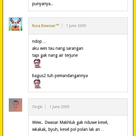
punyanya..
Rusa Bawean™
1 June 2009
ndop…
aku wes tau nang sarangan
tapi gak nang air terjune
bagus2 tuh pemandangannya
Ongki
1 June 2009
Wew.. Dwasar Makhluk gak nduwe kesel,
wkakak, byuh, kesel pol polan lak an…