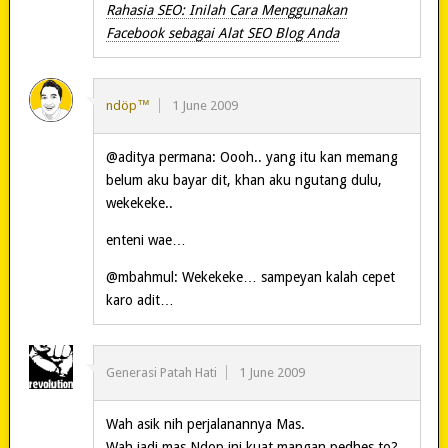
Rahasia SEO: Inilah Cara Menggunakan
Facebook sebagai Alat SEO Blog Anda
ndöp™
1 June 2009
@aditya permana: Oooh.. yang itu kan memang
belum aku bayar dit, khan aku ngutang dulu,
wekekeke..
enteni wae…
@mbahmul: Wekekeke… sampeyan kalah cepet
karo adit…
Generasi Patah Hati
1 June 2009
Wah asik nih perjalanannya Mas.
Wah jadi mas Ndop ini kuat mangan pedhes to?