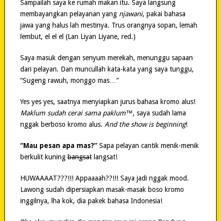
Sampailah saya ke rumah makan itu. Saya langsung
membayangkan pelayanan yang
njawani
, pakai bahasa
jawa yang halus lah mestinya. Trus orangnya sopan, lemah
lembut, el el el (Lan Liyan Liyane, red.)
Saya masuk dengan senyum merekah, menunggu sapaan
dari pelayan. Dan muncullah kata-kata yang saya tunggu,
“Sugeng rawuh, monggo mas…”
Yes yes yes, saatnya menyiapkan jurus bahasa kromo alus!
Maklum sudah cerai sama paklum™
, saya sudah lama
nggak berboso kromo alus.
And the show is beginning
!
“Mau pesan apa mas?”
Sapa pelayan cantik menik-menik
berkulit kuning
bangsat
langsat!
HUWAAAAT???!!! Appaaaah??!!! Saya jadi nggak mood.
Lawong sudah dipersiapkan masak-masak boso kromo
inggilnya, lha kok, dia pakek bahasa Indonesia!