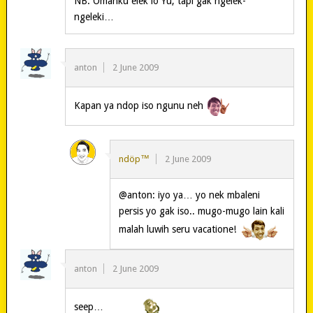
NB: Omahku elek lo Yu, tapi gak ngelek-
ngeleki…
anton
2 June 2009
Kapan ya ndop iso ngunu neh
ndöp™
2 June 2009
@anton: iyo ya… yo nek mbaleni
persis yo gak iso.. mugo-mugo lain kali
malah luwih seru vacatione!
anton
2 June 2009
seep…