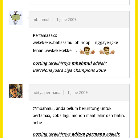
mbahmul
1 June 2009
Pertamaaaxx…
wekekeke..bahasamu loh ndop…nggayengke
tenan..wwkekekekke….
posting terakhirnya
mbahmul
adalah:
Barcelona Juara Liga Champions 2009
aditya permana
1 June 2009
@mbahmul, anda belum beruntung untuk
pertamax, coba lagi. mohon maaf lahir dan batin.
hehe
posting terakhirnya
aditya permana
adalah: