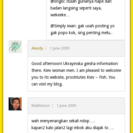
@ongki: itulah gunanya hape dan
badan langsing seperti saya,
wekeeke…
@Simply iwan: gak usah posting yo
gak popo kok, sing penting melu..
Alendy
1 June 2009
Good afternoon! Ukrayinska geisha information
there. Kiev woman men. I am pleased to welcome
you to its website, prostitutes Kiev – Fish. You
can visit my blog.
Mukhlason
1 June 2009
wah menyenangkan sekali ndop….
kapan2 kalo jalan2 lagi mbok aku diajak to….