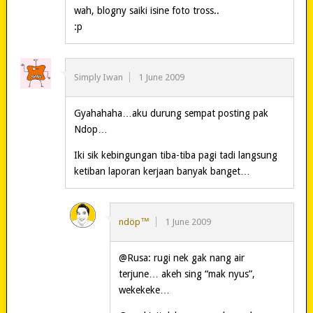
wah, blogny saiki isine foto tross..
:p
Simply Iwan
1 June 2009
Gyahahaha…aku durung sempat posting pak
Ndop…
Iki sik kebingungan tiba-tiba pagi tadi langsung
ketiban laporan kerjaan banyak banget…
ndöp™
1 June 2009
@Rusa: rugi nek gak nang air
terjune… akeh sing “mak nyus”,
wekekeke…