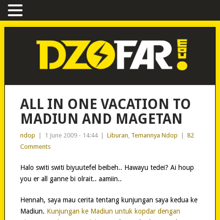
ALL IN ONE VACATION TO
MADIUN AND MAGETAN
ndop
|
1 June 2009 - 14:44
|
Liburan
,
Temannya Ndop
|
82
Comments
Halo switi switi biyuutefel beibeh.. Hawayu tedei? Ai houp
you er all ganne bi olrait.. aamiin..
Hennah, saya mau cerita tentang kunjungan saya kedua ke
Madiun.
Kunjungan ke Madiun untuk kopdar dengan