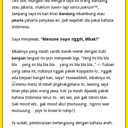
Oke oke, mungkin dia mengira saya ini orang Bandung
atau Jakarta,
maklum kawin lagi sama paklum™
,
tampang saya ini kan khas
Bandung
mbambung atau
jakarta
yaharta yanyawa an. Jadi wajarlah dia pakai bahasa
Indonesia.
Saya menjawab,
“Menune nopo nggih, Mbak?”
Mbaknya yang masih cantik menik-menik dengan kulit
bangsat
langsat itu pun menjawab lagi, “Yang ini bla bla
bla… yang ini bla bla bla… yang ini bla bla bla..” <--Tulisan
yang sama ini, nulisnya nggak pakek kopipaste lo.. nggak
ada kerjaan banget kan, saya?
Huwaaddoh, mbaknya ini,
gimana to, lawong saya
khan jelas-jelas orang jawa, kok ya masih dijawab pakek
bahasa Indonesa terus to.. wis wis, jian gak mbois blas.
Gak mood wis.. gak mood aku! (mutuuung.. ngono wae
mutuuung… piye to kowe ki ndop?)
Ya sudah, pembicaraan berlangsung dengan bahasa aneh.