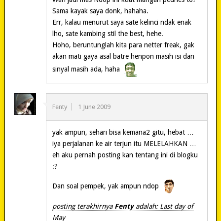
Sama kayak saya donk, hahaha.
Err, kalau menurut saya sate kelinci ndak enak
lho, sate kambing stil the best, hehe.
Hoho, beruntunglah kita para netter freak, gak
akan mati gaya asal batre henpon masih isi dan
sinyal masih ada, haha
Fenty
1 June 2009
yak ampun, sehari bisa kemana2 gitu, hebat …
iya perjalanan ke air terjun itu MELELAHKAN …
eh aku pernah posting kan tentang ini di blogku
:?
Dan soal pempek, yak ampun ndop
posting terakhirnya
Fenty
adalah: Last day of
May