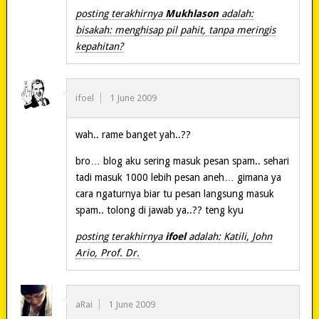
posting terakhirnya
Mukhlason
adalah:
bisakah: menghisap pil pahit, tanpa meringis
kepahitan?
ifoel
1 June 2009
wah.. rame banget yah..??
bro… blog aku sering masuk pesan spam.. sehari
tadi masuk 1000 lebih pesan aneh… gimana ya
cara ngaturnya biar tu pesan langsung masuk
spam.. tolong di jawab ya..?? teng kyu
posting terakhirnya
ifoel
adalah: Katili, John
Ario, Prof. Dr.
aRai
1 June 2009