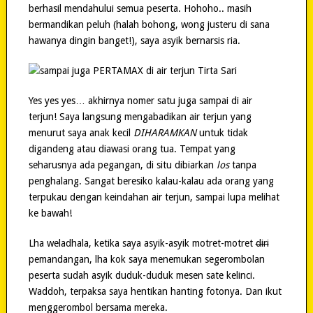
berhasil mendahului semua peserta. Hohoho.. masih
bermandikan peluh (halah bohong, wong justeru di sana
hawanya dingin banget!), saya asyik bernarsis ria.
Yes yes yes… akhirnya nomer satu juga sampai di air
terjun! Saya langsung mengabadikan air terjun yang
menurut saya anak kecil
DIHARAMKAN
untuk tidak
digandeng atau diawasi orang tua. Tempat yang
seharusnya ada pegangan, di situ dibiarkan
los
tanpa
penghalang. Sangat beresiko kalau-kalau ada orang yang
terpukau dengan keindahan air terjun, sampai lupa melihat
ke bawah!
Lha weladhala, ketika saya asyik-asyik motret-motret
diri
pemandangan, lha kok saya menemukan segerombolan
peserta sudah asyik duduk-duduk mesen sate kelinci.
Waddoh, terpaksa saya hentikan hanting fotonya. Dan ikut
menggerombol bersama mereka.