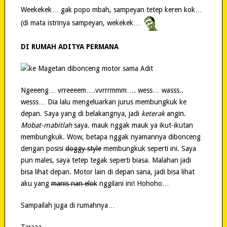
Weekekek… gak popo mbah, sampeyan tetep keren kok…
(di mata istrinya sampeyan, wekekek…
DI RUMAH ADITYA PERMANA
Ngeeeng… vrreeeem….vvrrrmmm…. wess… wasss..
wesss… Dia lalu mengeluarkan jurus membungkuk ke
depan. Saya yang di belakangnya, jadi
keterak
angin.
Mobat-mabitlah
saya. mauk nggak mauk ya ikut-ikutan
membungkuk. Wow, betapa nggak nyamannya dibonceng
dengan posisi
doggy style
membungkuk seperti ini. Saya
pun males, saya tetep tegak seperti biasa. Malahan jadi
bisa lihat depan. Motor lain di depan sana, jadi bisa lihat
aku yang
manis nan elok
nggilani ini! Hohoho…
Sampailah juga di rumahnya…
Taraaa….