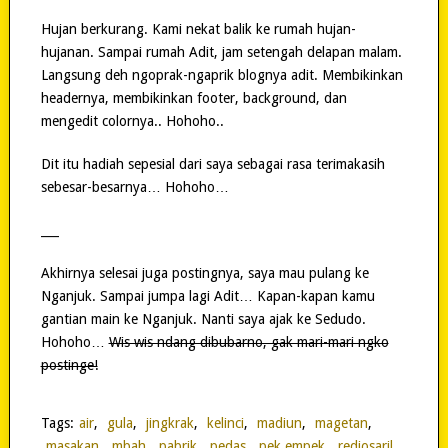
Hujan berkurang. Kami nekat balik ke rumah hujan-
hujanan. Sampai rumah Adit, jam setengah delapan malam.
Langsung deh ngoprak-ngaprik blognya adit. Membikinkan
headernya, membikinkan footer, background, dan
mengedit colornya.. Hohoho..
Dit itu hadiah sepesial dari saya sebagai rasa terimakasih
sebesar-besarnya… Hohoho…
___
Akhirnya selesai juga postingnya, saya mau pulang ke
Nganjuk. Sampai jumpa lagi Adit… Kapan-kapan kamu
gantian main ke Nganjuk. Nanti saya ajak ke Sedudo.
Hohoho…
Wis wis ndang dibubarno, gak mari-mari ngko
postinge!
Tags:
air
,
gula
,
jingkrak
,
kelinci
,
madiun
,
magetan
,
masakan
,
mbah
,
pabrik
,
pedas
,
pek empek
,
redjosaril
,