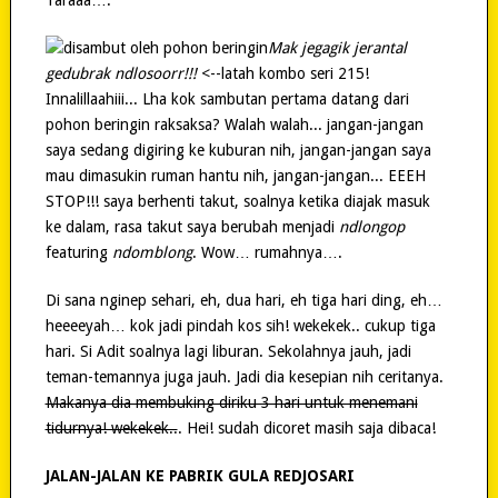
Mak jegagik jerantal
gedubrak ndlosoorr!!!
<--latah kombo seri 215!
Innalillaahiii... Lha kok sambutan pertama datang dari
pohon beringin raksaksa? Walah walah... jangan-jangan
saya sedang digiring ke kuburan nih, jangan-jangan saya
mau dimasukin ruman hantu nih, jangan-jangan... EEEH
STOP!!! saya berhenti takut, soalnya ketika diajak masuk
ke dalam, rasa takut saya berubah menjadi
ndlongop
featuring
ndomblong
. Wow… rumahnya….
Di sana nginep sehari, eh, dua hari, eh tiga hari ding, eh…
heeeeyah… kok jadi pindah kos sih! wekekek.. cukup tiga
hari. Si Adit soalnya lagi liburan. Sekolahnya jauh, jadi
teman-temannya juga jauh. Jadi dia kesepian nih ceritanya.
Makanya dia membuking diriku 3 hari untuk menemani
tidurnya! wekekek..
. Hei! sudah dicoret masih saja dibaca!
JALAN-JALAN KE PABRIK GULA REDJOSARI