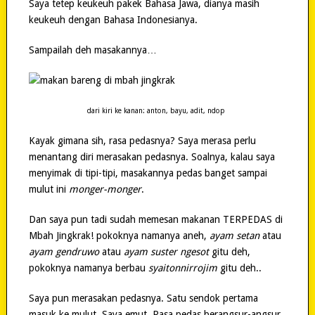
Saya tetep keukeuh pakek Bahasa Jawa, dianya masih
keukeuh dengan Bahasa Indonesianya.
Sampailah deh masakannya…
dari kiri ke kanan: anton, bayu, adit, ndop
Kayak gimana sih, rasa pedasnya? Saya merasa perlu
menantang diri merasakan pedasnya. Soalnya, kalau saya
menyimak di tipi-tipi, masakannya pedas banget sampai
mulut ini
monger-monger
.
Dan saya pun tadi sudah memesan makanan TERPEDAS di
Mbah Jingkrak! pokoknya namanya aneh,
ayam setan
atau
ayam gendruwo
atau
ayam suster ngesot
gitu deh,
pokoknya namanya berbau
syaitonnirrojim
gitu deh..
Saya pun merasakan pedasnya. Satu sendok pertama
masuk ke mulut. Saya emut. Rasa pedas berangsur-angsur