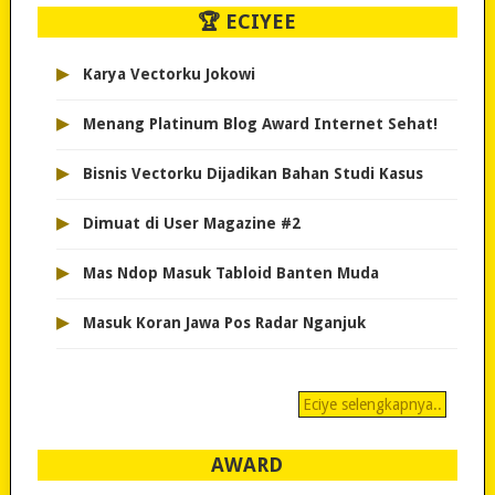
🏆 ECIYEE
▸
Karya Vectorku Jokowi
▸
Menang Platinum Blog Award Internet Sehat!
▸
Bisnis Vectorku Dijadikan Bahan Studi Kasus
▸
Dimuat di User Magazine #2
▸
Mas Ndop Masuk Tabloid Banten Muda
▸
Masuk Koran Jawa Pos Radar Nganjuk
Eciye selengkapnya..
AWARD