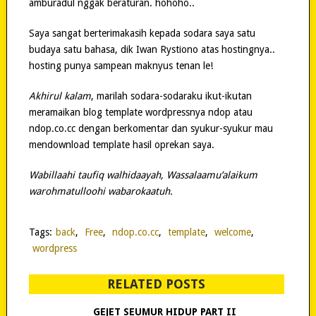
amburadul nggak beraturan. hohoho..
Saya sangat berterimakasih kepada sodara saya satu
budaya satu bahasa, dik Iwan Rystiono atas hostingnya..
hosting punya sampean maknyus tenan le!
Akhirul kalam
, marilah sodara-sodaraku ikut-ikutan
meramaikan blog template wordpressnya ndop atau
ndop.co.cc dengan berkomentar dan syukur-syukur mau
mendownload template hasil oprekan saya.
Wabillaahi taufiq walhidaayah, Wassalaamu’alaikum
warohmatulloohi wabarokaatuh.
Tags:
back
,
Free
,
ndop.co.cc
,
template
,
welcome
,
wordpress
RELATED POSTS
GEJET SEUMUR HIDUP PART II