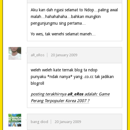
Aku kan dah ngasi selamat to Ndop…paling awal
malah…hahahahaha…bahkan mungkin
pengunjungmu sing pertama…
Yo wes, tak wenehi selamat maneh…
aR_eRos
20 January 2009
weleh weleh kate ternak blog ta ndop
punyaku *ndak nanya* yang .co.cc tak jadikan
blogroll
posting terakhirnya
aR_eRos
adalah: Game
Perang Terpopuler Korea 2007 ?
bang diod
20 January 2009