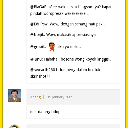
@BlaGaBloGer: woke.. situ blogspot ya? kapan
pindah wordpress? wekekekeke…
@Edi Psw: Wow, dengan senang hati pak..
@Norjik: Wow, makasih appresiasinya…
@grubik:
aku yo melu..
@iBnu: Hahaha.. bosone wong koyok linggis..
@rayearth2601: tumpeng dalam bentuk
skrinshot??
Anang
19 January 2009
met datang ndop