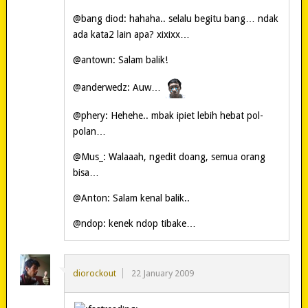
@bang diod: hahaha.. selalu begitu bang… ndak
ada kata2 lain apa? xixixx…
@antown: Salam balik!
@anderwedz: Auw…
@phery: Hehehe.. mbak ipiet lebih hebat pol-
polan…
@Mus_: Walaaah, ngedit doang, semua orang
bisa…
@Anton: Salam kenal balik..
@ndop: kenek ndop tibake…
diorockout
22 January 2009