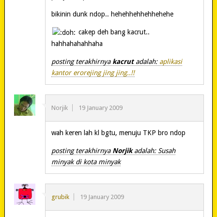
bikinin dunk ndop.. hehehhehhehhehehe
cakep deh bang kacrut..
hahhahahahhaha
posting terakhirnya
kacrut
adalah:
aplikasi
kantor erorejing jing jing..!!
Norjik
19 January 2009
wah keren lah kl bgtu, menuju TKP bro ndop
posting terakhirnya
Norjik
adalah: Susah
minyak di kota minyak
grubik
19 January 2009