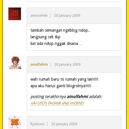
annosmile
20 January 2009
tambah semangat ngeblog ndop..
langsung cek tkp
liat ada ndop nggak disana…
ainulfahmi
20 January 2009
wah rumah baru to rumah yang lain!!!!
apa aku harus ganti blogrolnya!!!!!
posting terakhirnya
ainulfahmi
adalah:
nArUtO’s fAtHeR aNd mOthEr
Rystiono
20 January 2009