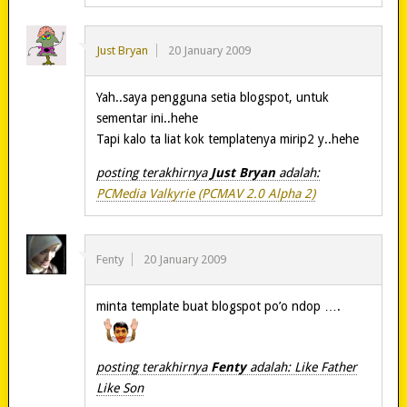
Just Bryan
20 January 2009
Yah..saya pengguna setia blogspot, untuk
sementar ini..hehe
Tapi kalo ta liat kok templatenya mirip2 y..hehe
posting terakhirnya
Just Bryan
adalah:
PCMedia Valkyrie (PCMAV 2.0 Alpha 2)
Fenty
20 January 2009
minta template buat blogspot po’o ndop ….
posting terakhirnya
Fenty
adalah: Like Father
Like Son