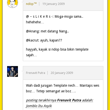
ndöp™
19 January 2009
@ – s L i K e R s -: Moga-moga sama..
hehehehe…
@Anang: met datang Nang..
@kacrut: ayuh, kapan??
hayyah, kayak si ndop bisa bikin template
sajah…
Frenavit Putra
20 January 2009
Wah dadi juragan Template nech… Mantaps wes
boz… Tetep semangat ae boz….
posting terakhirnya
Frenavit Putra
adalah:
Jomblo Itu Asyik