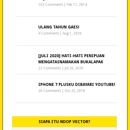
103 Comments
|
Feb 11, 2014
ULANG TAHUN GAES!
4 Comments
|
Aug 1, 2020
[JULI 2020] HATI-HATI PENIPUAN
MENGATASNAMAKAN BUKALAPAK
22 Comments
|
Jul 26, 2020
IPHONE 7 PLUSKU DIBAYARI YOUTUBE!
26 Comments
|
Oct 25, 2018
SIAPA ITU NDOP VECTOR?