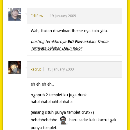
Edi Psw
19 January 2009
Wah, ikutan download theme-nya kalo gitu.
posting terakhirnya
Edi Psw
adalah: Dunia
Ternyata Selebar Daun Kelor
kacrut
19 January 2009
eh eh eh eh..
ngoprek2 templet ku juga dunk..
hahahhahahahhahhaha
(emang situh punya templet crut??)
hehehhehehhe
baru sadar kalu kacrut gak
punya templet..