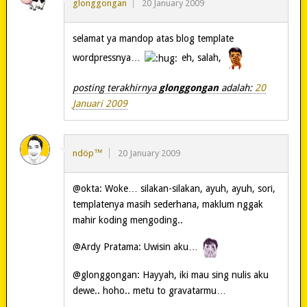
glonggongan
20 January 2009
selamat ya mandop atas blog template
wordpressnya…
eh, salah,
posting terakhirnya
glonggongan
adalah:
20
Januari 2009
ndöp™
20 January 2009
@okta: Woke… silakan-silakan, ayuh, ayuh, sori,
templatenya masih sederhana, maklum nggak
mahir koding mengoding..
@Ardy Pratama: Uwisin aku…
@glonggongan: Hayyah, iki mau sing nulis aku
dewe.. hoho.. metu to gravatarmu…