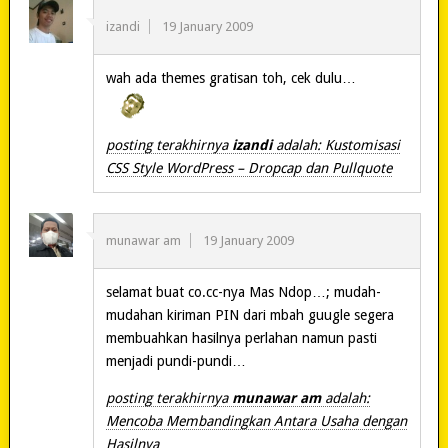
izandi
19 January 2009
wah ada themes gratisan toh, cek dulu…
posting terakhirnya
izandi
adalah: Kustomisasi
CSS Style WordPress – Dropcap dan Pullquote
munawar am
19 January 2009
selamat buat co.cc-nya Mas Ndop…; mudah-
mudahan kiriman PIN dari mbah guugle segera
membuahkan hasilnya perlahan namun pasti
menjadi pundi-pundi…
posting terakhirnya
munawar am
adalah:
Mencoba Membandingkan Antara Usaha dengan
Hasilnya