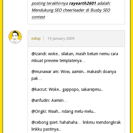
posting terakhirnya
rayearth2601
adalah:
Mendukung SEO cheerleader di Busby SEO
contest
ndop
19 January 2009
@izandi: woke.. silakan, masih belum nemu cara
mbuat preview templatenya…
@munawar am: Wow, aamiin.. makasih doanya
pak…
@kacrut: Woke.. gappopo, sakarepmu..
@arifudin: Aamiin…
@Ongki: Waah.. ndang melu-melu..
@cebong ipiet: hahahaha… linkmu mendongkrak
linkku pastinya..