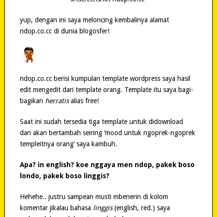
yup, dengan ini saya meloncing kembalinya alamat
ndop.co.cc di dunia blogosfer!
ndop.co.cc berisi kumpulan template wordpress saya hasil
edit mengedit dari template orang. Template itu saya bagi-
bagikan
herratis
alias free!
Saat ini sudah tersedia tiga template untuk didownload
dan akan bertambah seiring ‘mood untuk ngoprek-ngoprek
templeitnya orang’ saya kambuh.
Apa? in english? koe nggaya men ndop, pakek boso
londo, pakek boso linggis?
Hehehe.. justru sampean musti mbenerin di kolom
komentar jikalau bahasa
linggis
(english, red.) saya