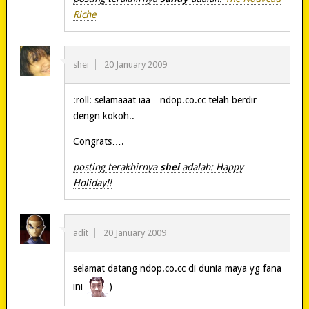
Riche
shei
20 January 2009
:roll: selamaaat iaa…ndop.co.cc telah berdir
dengn kokoh..
Congrats….
posting terakhirnya
shei
adalah: Happy
Holiday!!
adit
20 January 2009
selamat datang ndop.co.cc di dunia maya yg fana
ini
)