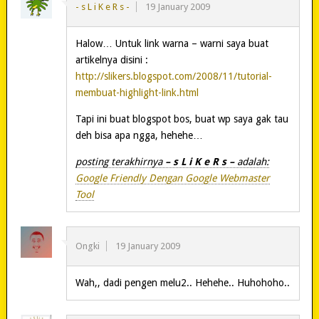
- s L i K e R s -
19 January 2009
Halow… Untuk link warna – warni saya buat
artikelnya disini :
http://slikers.blogspot.com/2008/11/tutorial-
membuat-highlight-link.html
Tapi ini buat blogspot bos, buat wp saya gak tau
deh bisa apa ngga, hehehe…
posting terakhirnya
– s L i K e R s –
adalah:
Google Friendly Dengan Google Webmaster
Tool
Ongki
19 January 2009
Wah,, dadi pengen melu2.. Hehehe.. Huhohoho..