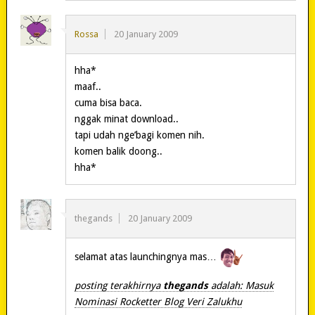
Rossa
20 January 2009
hha*
maaf..
cuma bisa baca.
nggak minat download..
tapi udah nge’bagi komen nih.
komen balik doong..
hha*
thegands
20 January 2009
selamat atas launchingnya mas…
posting terakhirnya
thegands
adalah: Masuk
Nominasi Rocketter Blog Veri Zalukhu