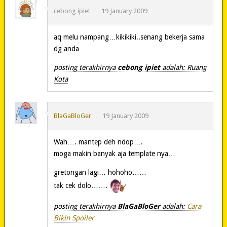
cebong ipiet
19 January 2009
aq melu nampang…kikikiki..senang bekerja sama
dg anda
posting terakhirnya
cebong ipiet
adalah: Ruang
Kota
BlaGaBloGer
19 January 2009
Wah…. mantep deh ndop….
moga makin banyak aja template nya…
gretongan lagi… hohoho……
tak cek dolo…….
posting terakhirnya
BlaGaBloGer
adalah:
Cara
Bikin Spoiler