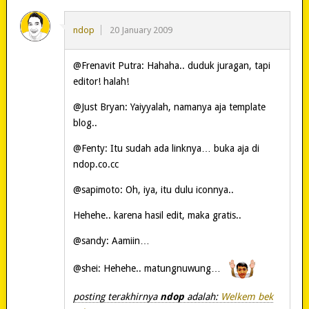
ndop
20 January 2009
@Frenavit Putra: Hahaha.. duduk juragan, tapi
editor! halah!
@Just Bryan: Yaiyyalah, namanya aja template
blog..
@Fenty: Itu sudah ada linknya… buka aja di
ndop.co.cc
@sapimoto: Oh, iya, itu dulu iconnya..
Hehehe.. karena hasil edit, maka gratis..
@sandy: Aamiin…
@shei: Hehehe.. matungnuwung…
posting terakhirnya
ndop
adalah:
Welkem bek