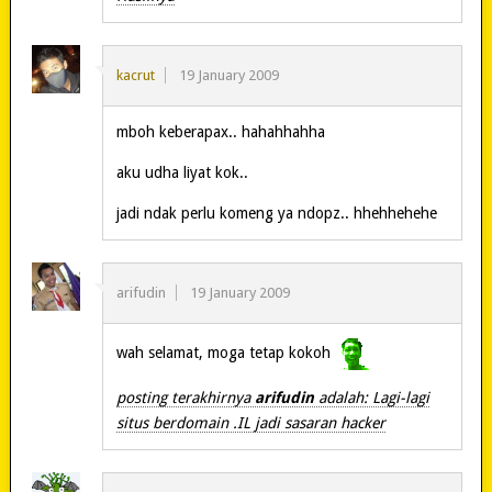
kacrut
19 January 2009
mboh keberapax.. hahahhahha
aku udha liyat kok..
jadi ndak perlu komeng ya ndopz.. hhehhehehe
arifudin
19 January 2009
wah selamat, moga tetap kokoh
posting terakhirnya
arifudin
adalah: Lagi-lagi
situs berdomain .IL jadi sasaran hacker