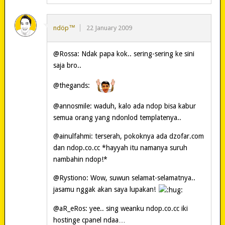
ndöp™
22 January 2009
@Rossa: Ndak papa kok.. sering-sering ke sini
saja bro..
@thegands:
@annosmile: waduh, kalo ada ndop bisa kabur
semua orang yang ndonlod templatenya..
@ainulfahmi: terserah, pokoknya ada dzofar.com
dan ndop.co.cc *hayyah itu namanya suruh
nambahin ndop!*
@Rystiono: Wow, suwun selamat-selamatnya..
jasamu nggak akan saya lupakan!
@aR_eRos: yee.. sing weanku ndop.co.cc iki
hostinge cpanel ndaa…