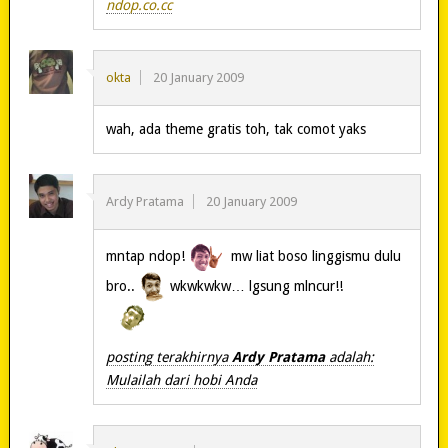
ndop.co.cc
okta
20 January 2009
wah, ada theme gratis toh, tak comot yaks
Ardy Pratama
20 January 2009
mntap ndop!
mw liat boso linggismu dulu
bro..
wkwkwkw… lgsung mlncur!!
posting terakhirnya
Ardy Pratama
adalah:
Mulailah dari hobi Anda