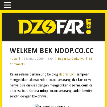
WELKEM BEK NDOP.CO.CC
ndop
|
19 January 2009 - 16:04
|
Begini Lo Ceritanya
|
66
Comments
Kalau selama berkunjung ke blog
dzofar.com
sampean
mengetikkan alamat ndop.co.cc, sekarang
dzofar.com
hanya bisa diakses dengan mengetikkan
dzofar.com
di
address bar. Karena
ndop.co.cc
sekarang sudah berdiri
sendiri dengan kokohnya!