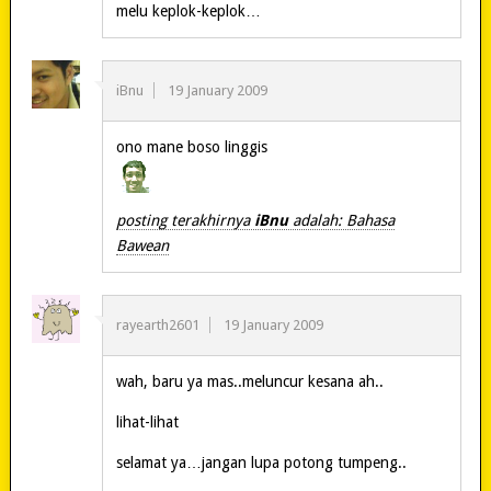
melu keplok-keplok…
iBnu
19 January 2009
ono mane boso linggis
posting terakhirnya
iBnu
adalah: Bahasa
Bawean
rayearth2601
19 January 2009
wah, baru ya mas..meluncur kesana ah..
lihat-lihat
selamat ya…jangan lupa potong tumpeng..