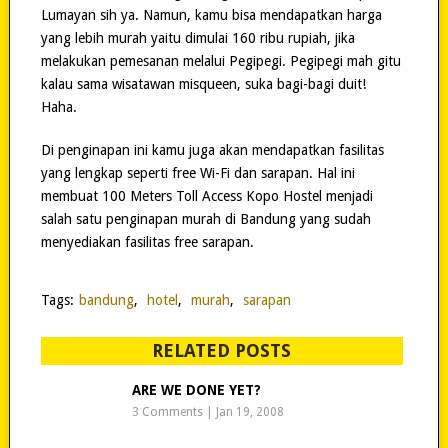
Lumayan sih ya. Namun, kamu bisa mendapatkan harga
yang lebih murah yaitu dimulai 160 ribu rupiah, jika
melakukan pemesanan melalui Pegipegi. Pegipegi mah gitu
kalau sama wisatawan misqueen, suka bagi-bagi duit!
Haha.
Di penginapan ini kamu juga akan mendapatkan fasilitas
yang lengkap seperti free Wi-Fi dan sarapan. Hal ini
membuat 100 Meters Toll Access Kopo Hostel menjadi
salah satu penginapan murah di Bandung yang sudah
menyediakan fasilitas free sarapan.
Tags:
bandung
,
hotel
,
murah
,
sarapan
RELATED POSTS
ARE WE DONE YET?
3 Comments
|
Jan 19, 2008