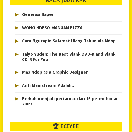
BACA JUGA KAK
▸
Generasi Baper
▸
WONG NDESO MANGAN PIZZA
▸
Cara Ngucapin Selamat Ulang Tahun ala Ndop
▸
Taiyo Yuden: The Best Blank DVD-R and Blank
CD-R For You
▸
Mas Ndop as a Graphic Designer
▸
Anti Mainstream Adalah…
▸
Berkah menjadi pertamax dan 15 permohonan
2009
🏆 ECIYEE