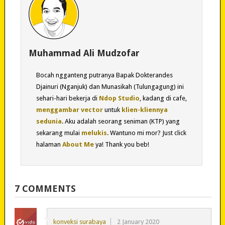
Muhammad Ali Mudzofar
Bocah ngganteng putranya Bapak Dokterandes
Djainuri (Nganjuk) dan Munasikah (Tulungagung) ini
sehari-hari bekerja di
Ndop Studio
, kadang di cafe,
menggambar vector
untuk
klien-kliennya
sedunia
. Aku adalah seorang seniman (KTP) yang
sekarang mulai
melukis
. Wantuno mi mor? Just click
halaman
About Me
ya! Thank you beb!
7 COMMENTS
konveksi surabaya
2 January 2020