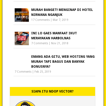
MURAH BANGET! MENGINAP DI HOTEL
NIRWANA NGANJUK
17 Comments
|
Mar 7, 2019
INI LO GAES MANFAAT IKUT
MERAYAKAN HARBOLNAS
7 Comments
|
Nov 21, 2018
EMANG ADA GITU, WEB HOSTING YANG
MURAH TAPI BAGUS DAN BANYAK
BONUSNYA?
7 Comments
|
Feb 25, 2019
SIAPA ITU NDOP VECTOR?