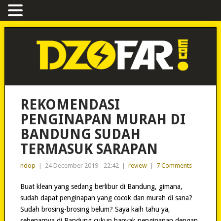
REKOMENDASI
PENGINAPAN MURAH DI
BANDUNG SUDAH
TERMASUK SARAPAN
ndop
|
24 December 2019 - 22:42
|
review
|
7 Comments
Buat klean yang sedang berlibur di Bandung, gimana,
sudah dapat penginapan yang cocok dan murah di sana?
Sudah brosing-brosing belum? Saya kaih tahu ya,
sebenarnya di Bandung cukup banyak penginapan dengan