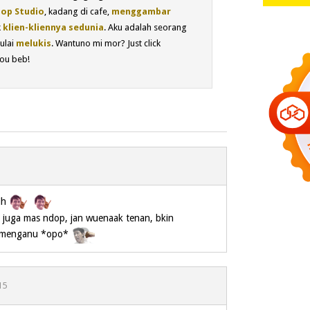
op Studio
, kadang di cafe,
menggambar
k
klien-kliennya sedunia
. Aku adalah seorang
ulai
melukis
. Wantuno mi mor? Just click
ou beb!
ih
 juga mas ndop, jan wuenaak tenan, bkin
o menganu *opo*
15