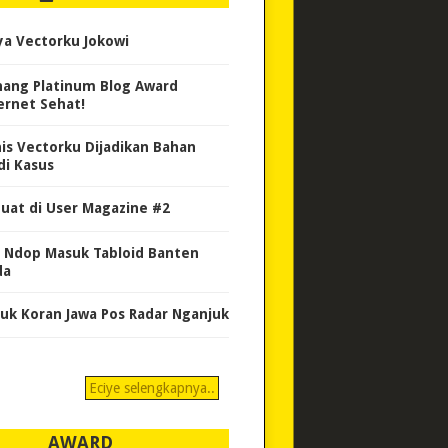
ya Vectorku Jokowi
ang Platinum Blog Award
ernet Sehat!
nis Vectorku Dijadikan Bahan
di Kasus
uat di User Magazine #2
 Ndop Masuk Tabloid Banten
da
uk Koran Jawa Pos Radar Nganjuk
Eciye selengkapnya..
AWARD