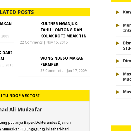
▸
LATED POSTS
Kar
▸
MAKAN
KULINER NGANJUK:
Men
TAHU LONTONG DAN
Int
KOLAK ROTI MBAK TIN
, 2009
▸
22 Comments
|
Nov 15, 2015
Bis
Stu
K DARI
WONG NDESO MAKAN
▸
AM
Dim
PEKMPEK
30, 2015
58 Comments
|
Jun 17, 2009
▸
Mas
Mu
▸
Mas
 ITU NDOP VECTOR?
d Ali Mudzofar
eng putranya Bapak Dokterandes Djainuri
 Munasikah (Tulungagung) ini sehari-hari