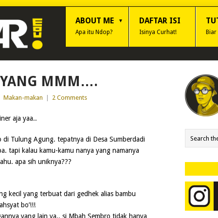
ABOUT ME
DAFTAR ISI
TU
Apa itu Ndop?
Isinya Curhat!
Biar
O YANG MMM….
|
Makan-makan
|
2 Comments
ner aja yaa..
o di Tulung Agung. tepatnya di Desa Sumberdadi
pa. tapi kalau kamu-kamu nanya yang namanya
ahu. apa sih uniknya???
ng kecil yang terbuat dari gedhek alias bambu
hsyat bo’!!!
annya yang lain ya.. si Mbah Sembro tidak hanya