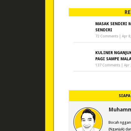
RE
MASAK SENDIRI 
SENDIRI
72 Comments
|
Apr 8
KULINER NGANJU
PAGI SAMPE MAL
137 Comments
|
Apr 
SIAPA
Muhamma
Bocah nggant
(Nganjuk) dan