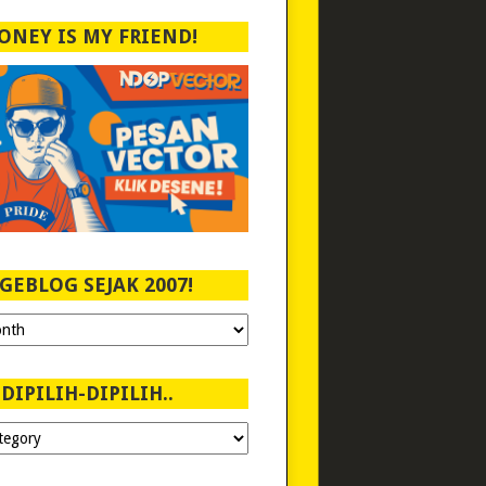
ONEY IS MY FRIEND!
GEBLOG SEJAK 2007!
DIPILIH-DIPILIH..