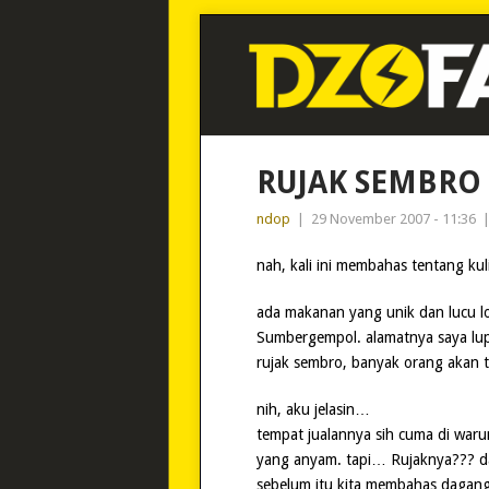
RUJAK SEMBR
ndop
|
29 November 2007 - 11:36
nah, kali ini membahas tentang kuli
ada makanan yang unik dan lucu l
Sumbergempol. alamatnya saya lu
rujak sembro, banyak orang akan t
nih, aku jelasin…
tempat jualannya sih cuma di waru
yang anyam. tapi… Rujaknya??? da
sebelum itu kita membahas dagang