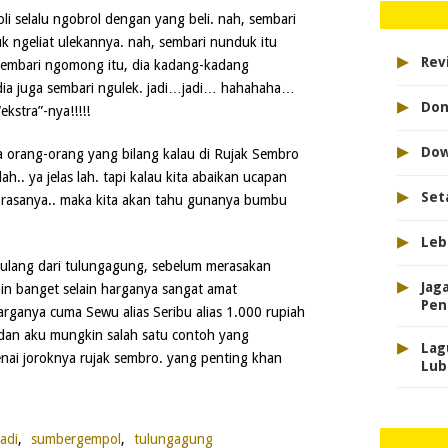
li selalu ngobrol dengan yang beli. nah, sembari
uk ngeliat ulekannya. nah, sembari nunduk itu
▸
Rev
sembari ngomong itu, dia kadang-kadang
dia juga sembari ngulek. jadi…jadi… hahahaha…
▸
Don
kstra”-nya!!!!!
▸
Dow
ita orang-orang yang bilang kalau di Rujak Sembro
g lah.. ya jelas lah. tapi kalau kita abaikan ucapan
▸
Set
e rasanya.. maka kita akan tahu gunanya bumbu
▸
Leb
ulang dari tulungagung, sebelum merasakan
▸
Jag
in banget selain harganya sangat amat
Pen
harganya cuma Sewu alias Seribu alias 1.000 rupiah
 dan aku mungkin salah satu contoh yang
▸
Lag
ai joroknya rujak sembro. yang penting khan
Lub
adi
,
sumbergempol
,
tulungagung