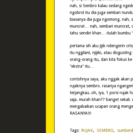
nah, si Sembro kalau sedang ngedo
ngobrol itu dia juga sembari nund
biasanya dia juga ngomong. nah, 
muncrat… nah, sembari muncrat, 
tahu sendiri khan… itulah bumbu “e
pertama sih aku jijik ndengerin cr
itu nggilani, njijiki, atau disgustin
orang-orang itu, dan kita fokus k
“ekstra” itu…
contohnya saya, aku nggak akan p
rujaknya sembro. rasanya ngangen
terjangkau..oh, iya, 1 porsi rujak 
saja. murah khan?? banget sekali.
mengabaikan ucapan orang mengen
RASANYA!!!
Tags:
RUJAK
,
SEMBRO
,
sumberd