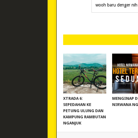
wooh baru denger nih
REVIEW POLYGON
MURAH BANG
XTRADA 6:
MENGINAP D
SEPEDAHAN KE
NIRWANA NG
PETUNG ULUNG DAN
KAMPUNG RAMBUTAN
NGANJUK