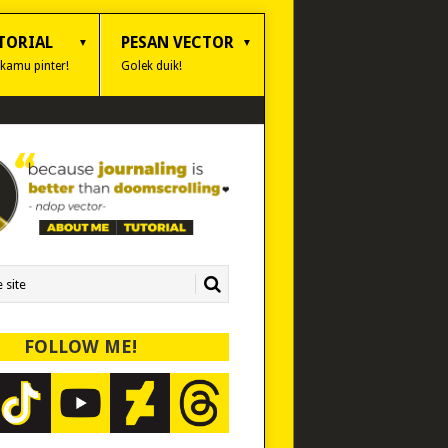
TORIAL
PESAN VECTOR
 kamu pinter!
Golek duik!
FOLLOW ME!