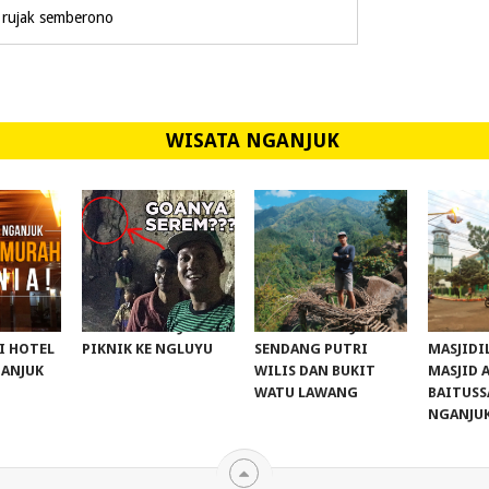
 rujak semberono
WISATA NGANJUK
ET!
WISATA NGANJUK:
WISATA NGANJUK:
TAROWIH
I HOTEL
PIKNIK KE NGLUYU
SENDANG PUTRI
MASJIDI
ANJUK
WILIS DAN BUKIT
MASJID 
WATU LAWANG
BAITUS
NGANJU