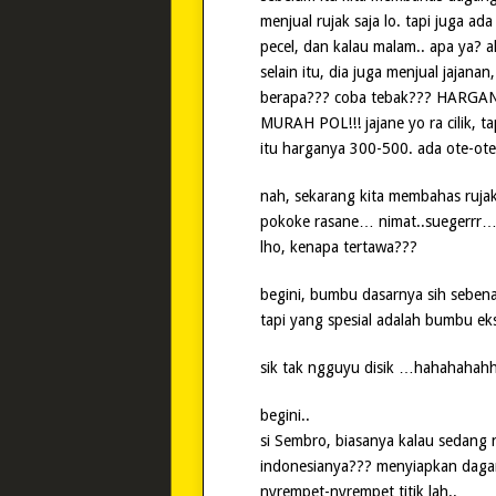
menjual rujak saja lo. tapi juga ada
pecel, dan kalau malam.. apa ya? a
selain itu, dia juga menjual jaja
berapa??? coba tebak??? HARGANY
MURAH POL!!! jajane yo ra cilik, ta
itu harganya 300-500. ada ote-ote,
nah, sekarang kita membahas ruja
pokoke rasane… nimat..suegerr
lho, kenapa tertawa???
begini, bumbu dasarnya sih sebena
tapi yang spesial adalah bumbu e
sik tak ngguyu disik …hahahaha
begini..
si Sembro, biasanya kalau sedang 
indonesianya??? menyiapkan dagan
nyrempet-nyrempet titik lah..