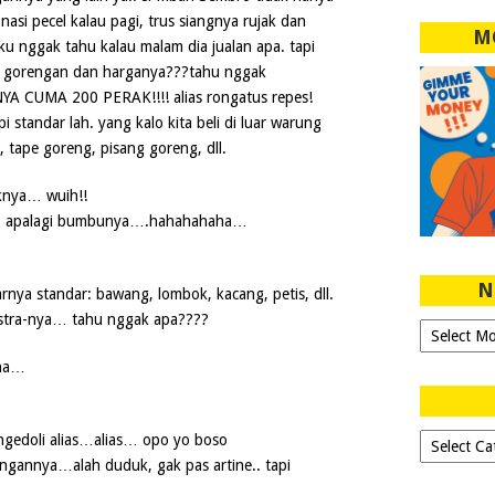
 nasi pecel kalau pagi, trus siangnya rujak dan
M
ku nggak tahu kalau malam dia jualan apa. tapi
nan, gorengan dan harganya???tahu nggak
A CUMA 200 PERAK!!!! alias rongatus repes!
pi standar lah. yang kalo kita beli di luar warung
 tape goreng, pisang goreng, dll.
knya… wuih!!
r… apalagi bumbunya….hahahahaha…
N
rnya standar: bawang, lombok, kacang, petis, dll.
kstra-nya… tahu nggak apa????
Ngeblog
Sejak
hha…
2007!
Dipilih-
ngedoli alias…alias… opo yo boso
dipilih..
gannya…alah duduk, gak pas artine.. tapi