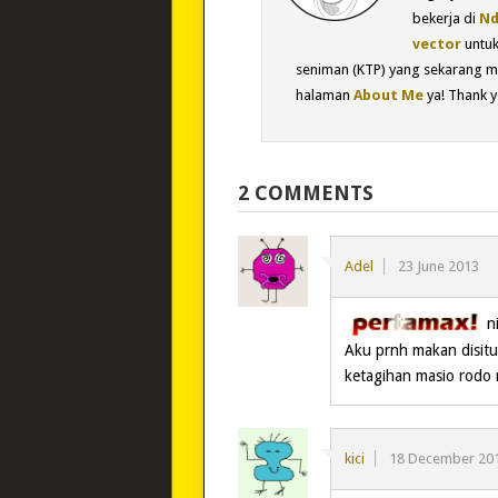
bekerja di
Nd
vector
untu
seniman (KTP) yang sekarang m
halaman
About Me
ya! Thank y
2 COMMENTS
Adel
23 June 2013
n
Aku prnh makan disitu
ketagihan masio rod
kici
18 December 20