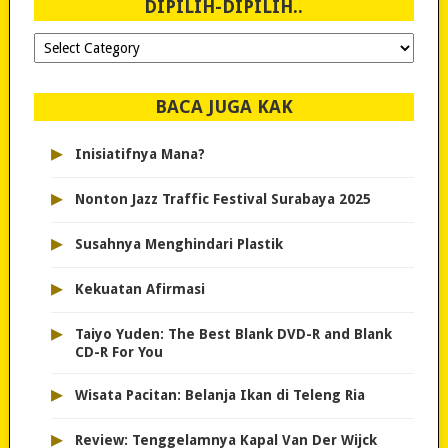
DIPILIH-DIPILIH..
Dipilih-
dipilih..
BACA JUGA KAK
▸
Inisiatifnya Mana?
▸
Nonton Jazz Traffic Festival Surabaya 2025
▸
Susahnya Menghindari Plastik
▸
Kekuatan Afirmasi
▸
Taiyo Yuden: The Best Blank DVD-R and Blank
CD-R For You
▸
Wisata Pacitan: Belanja Ikan di Teleng Ria
▸
Review: Tenggelamnya Kapal Van Der Wijck