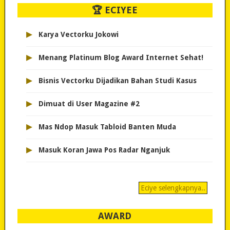
🏆 ECIYEE
▸
Karya Vectorku Jokowi
▸
Menang Platinum Blog Award Internet Sehat!
▸
Bisnis Vectorku Dijadikan Bahan Studi Kasus
▸
Dimuat di User Magazine #2
▸
Mas Ndop Masuk Tabloid Banten Muda
▸
Masuk Koran Jawa Pos Radar Nganjuk
Eciye selengkapnya..
AWARD