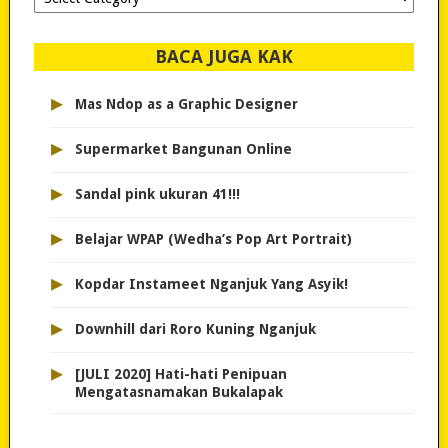
dipilih..
BACA JUGA KAK
▸
Mas Ndop as a Graphic Designer
▸
Supermarket Bangunan Online
▸
Sandal pink ukuran 41!!!
▸
Belajar WPAP (Wedha’s Pop Art Portrait)
▸
Kopdar Instameet Nganjuk Yang Asyik!
▸
Downhill dari Roro Kuning Nganjuk
▸
[JULI 2020] Hati-hati Penipuan
Mengatasnamakan Bukalapak