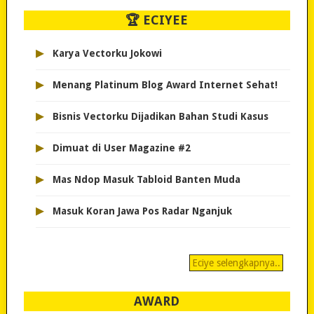
🏆 ECIYEE
▸
Karya Vectorku Jokowi
▸
Menang Platinum Blog Award Internet Sehat!
▸
Bisnis Vectorku Dijadikan Bahan Studi Kasus
▸
Dimuat di User Magazine #2
▸
Mas Ndop Masuk Tabloid Banten Muda
▸
Masuk Koran Jawa Pos Radar Nganjuk
Eciye selengkapnya..
AWARD