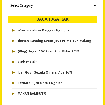
Dipilih-
dipilih..
BACA JUGA KAK
▸
Wisata Kuliner Blogger Nganjuk
▸
Ikutan Running Event Java Prime 10K Malang
▸
(Vlog) Pegat 10K Road Run Blitar 2019
▸
Curhat Yuk!
▸
Jual Mobil Suzuki Online, Ada To??
▸
Berkata Bijak Untuk Ngeles
▸
MAKAN RAMBUT??