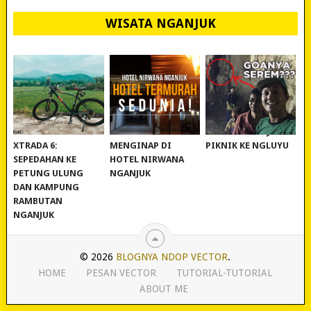
WISATA NGANJUK
REVIEW POLYGON
MURAH BANGET!
WISATA NGANJUK:
XTRADA 6:
MENGINAP DI
PIKNIK KE NGLUYU
SEPEDAHAN KE
HOTEL NIRWANA
PETUNG ULUNG
NGANJUK
DAN KAMPUNG
RAMBUTAN
NGANJUK
© 2026
BLOGNYA NDOP VECTOR
.
HOME
PESAN VECTOR
TUTORIAL-TUTORIAL
ABOUT ME