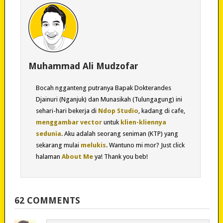
Muhammad Ali Mudzofar
Bocah ngganteng putranya Bapak Dokterandes
Djainuri (Nganjuk) dan Munasikah (Tulungagung) ini
sehari-hari bekerja di
Ndop Studio
, kadang di cafe,
menggambar vector
untuk
klien-kliennya
sedunia
. Aku adalah seorang seniman (KTP) yang
sekarang mulai
melukis
. Wantuno mi mor? Just click
halaman
About Me
ya! Thank you beb!
62 COMMENTS