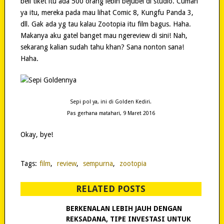
beli tiket itu ada 500 orang lebih bejubel di studio. Cuman
ya itu, mereka pada mau lihat Comic 8, Kungfu Panda 3,
dll. Gak ada yg tau kalau Zootopia itu film bagus. Haha.
Makanya aku gatel banget mau ngereview di sini! Nah,
sekarang kalian sudah tahu khan? Sana nonton sana!
Haha.
Sepi pol ya, ini di Golden Kediri.
Pas gerhana matahari, 9 Maret 2016
Okay, bye!
Tags:
film
,
review
,
sempurna
,
zootopia
RELATED POSTS
BERKENALAN LEBIH JAUH DENGAN
REKSADANA, TIPE INVESTASI UNTUK