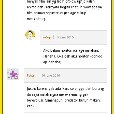
banyak film lain yg lebih di’blow up’ jd kalah
animo deh. Ternyata begitu lihat, ih wow ada ya
film animasi sepinter ini (ice age cukup
menghibur).
ndop
9 June 2016
Aku belum nonton ice age malahan.
Hahaha. Oke deh aku nonton (donlod
aja hahaha).
Fatiah
16 June 2016
Justru karena gak ada ikan, serangga dan burung
itu saya malah ngira mereka emang gak
berevolusi. Gimanapun, predator butuh makan,
kan?