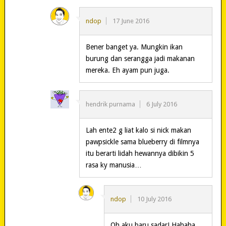
ndop
17 June 2016
Bener banget ya. Mungkin ikan
burung dan serangga jadi makanan
mereka. Eh ayam pun juga.
hendrik purnama
6 July 2016
Lah ente2 g liat kalo si nick makan
pawpsickle sama blueberry di filmnya
itu berarti lidah hewannya dibikin 5
rasa ky manusia…
ndop
10 July 2016
Oh aku baru sadar! Hahaha