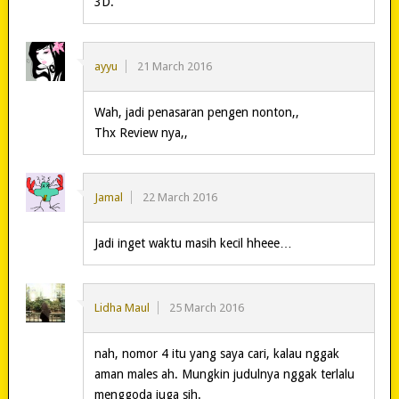
3D.
ayyu
21 March 2016
Wah, jadi penasaran pengen nonton,,
Thx Review nya,,
Jamal
22 March 2016
Jadi inget waktu masih kecil hheee…
Lidha Maul
25 March 2016
nah, nomor 4 itu yang saya cari, kalau nggak
aman males ah. Mungkin judulnya nggak terlalu
menggoda juga sih.