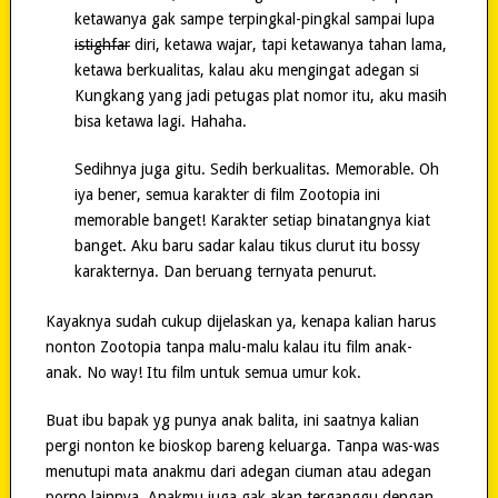
ketawanya gak sampe terpingkal-pingkal sampai lupa
istighfar
diri, ketawa wajar, tapi ketawanya tahan lama,
ketawa berkualitas, kalau aku mengingat adegan si
Kungkang yang jadi petugas plat nomor itu, aku masih
bisa ketawa lagi. Hahaha.
Sedihnya juga gitu. Sedih berkualitas. Memorable. Oh
iya bener, semua karakter di film Zootopia ini
memorable banget! Karakter setiap binatangnya kiat
banget. Aku baru sadar kalau tikus clurut itu bossy
karakternya. Dan beruang ternyata penurut.
Kayaknya sudah cukup dijelaskan ya, kenapa kalian harus
nonton Zootopia tanpa malu-malu kalau itu film anak-
anak. No way! Itu film untuk semua umur kok.
Buat ibu bapak yg punya anak balita, ini saatnya kalian
pergi nonton ke bioskop bareng keluarga. Tanpa was-was
menutupi mata anakmu dari adegan ciuman atau adegan
porno lainnya. Anakmu juga gak akan terganggu dengan