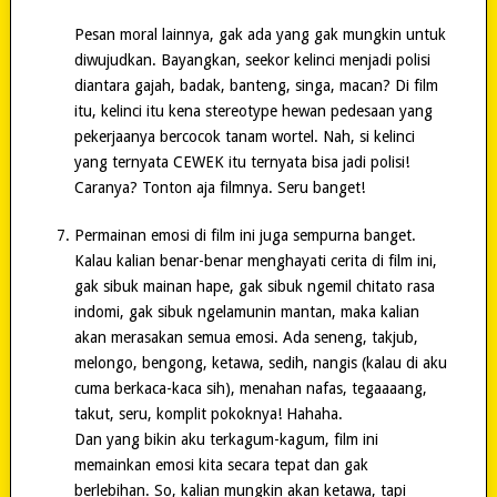
Pesan moral lainnya, gak ada yang gak mungkin untuk
diwujudkan. Bayangkan, seekor kelinci menjadi polisi
diantara gajah, badak, banteng, singa, macan? Di film
itu, kelinci itu kena stereotype hewan pedesaan yang
pekerjaanya bercocok tanam wortel. Nah, si kelinci
yang ternyata CEWEK itu ternyata bisa jadi polisi!
Caranya? Tonton aja filmnya. Seru banget!
Permainan emosi di film ini juga sempurna banget.
Kalau kalian benar-benar menghayati cerita di film ini,
gak sibuk mainan hape, gak sibuk ngemil chitato rasa
indomi, gak sibuk ngelamunin mantan, maka kalian
akan merasakan semua emosi. Ada seneng, takjub,
melongo, bengong, ketawa, sedih, nangis (kalau di aku
cuma berkaca-kaca sih), menahan nafas, tegaaaang,
takut, seru, komplit pokoknya! Hahaha.
Dan yang bikin aku terkagum-kagum, film ini
memainkan emosi kita secara tepat dan gak
berlebihan. So, kalian mungkin akan ketawa, tapi