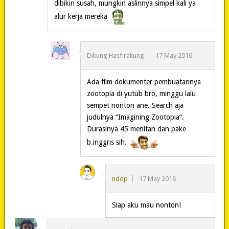
dibikin susah, mungkin aslinnya simpel kali ya
alur kerja mereka
Dikung Hasfirakung
17 May 2016
Ada film dokumenter pembuatannya
zootopia di yutub bro, minggu lalu
sempet nonton ane. Search aja
judulnya “Imagining Zootopia”.
Durasinya 45 menitan dan pake
b.inggris sih.
ndop
17 May 2016
Siap aku mau nonton!