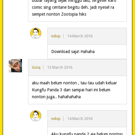
bubar tayang sejak minggu lalu, tergeser karo
comic sing ceritane begitu deh. Jadi nyesel ra
sempet nonton Zootopia hiks
ndop
14 March 2016
Download saja! Hahaha
Goiq
13 March 2016
aku maah belum nonton , tau-tau udah keluar
Kungfu Panda 3 dan sampai hari ini belum
nonton juga.. hahahahaha
ndop
14 March 2016
Aku kungfu panda 2 aja belum nonton