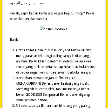
بسم الله الر حمن الر حيم
Yaelah, sejak kapan kamu jadi relijius begitu, ndop? Pakai
basmalah segala! Hahaha
Baiklah..
Grafis animasi film ini tuh levelnya SEMPURNA dan
menggunakan teknologi paling canggih di bidang
animasi. Kalau kalian pemerhati details, kalian akan
tercengang melihat detail setiap helai bulu-bulu halus
di badan singa, kelinci, dan hewan berbulu lainnya.
Keindahan pemandangan di film ini juga
MENAKJUBKAN! Bener-bener fantasi yang indah.
Memang sih ini cerita fiksi, tapi imajinasinya bener-
bener GODDESS! Sempurna! Bener-bener digarap
sama seniman handal!
Ini satu-satunya film animasi binatang yang paling