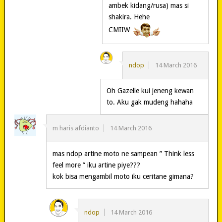
ambek kidang/rusa) mas si
shakira. Hehe
CMIIW
ndop
14 March 2016
Oh Gazelle kui jeneng kewan
to. Aku gak mudeng hahaha
m haris afdianto
14 March 2016
mas ndop artine moto ne sampean ” Think less
feel more ” iku artine piye???
kok bisa mengambil moto iku ceritane gimana?
ndop
14 March 2016