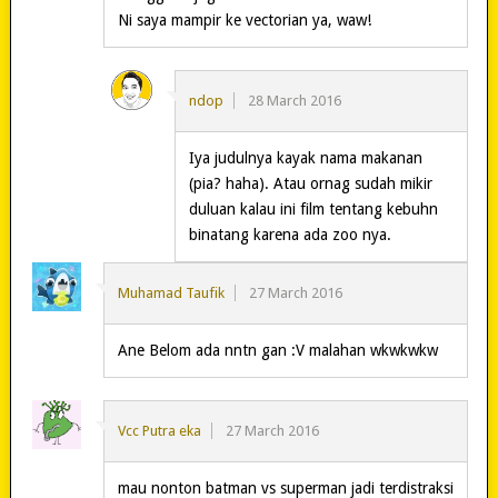
Ni saya mampir ke vectorian ya, waw!
ndop
28 March 2016
Iya judulnya kayak nama makanan
(pia? haha). Atau ornag sudah mikir
duluan kalau ini film tentang kebuhn
binatang karena ada zoo nya.
Muhamad Taufik
27 March 2016
Ane Belom ada nntn gan :V malahan wkwkwkw
Vcc Putra eka
27 March 2016
mau nonton batman vs superman jadi terdistraksi