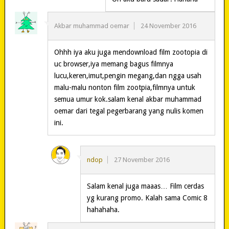
Akbar muhammad oemar
24 November 2016
Ohhh iya aku juga mendownload film zootopia di
uc browser,iya memang bagus filmnya
lucu,keren,imut,pengin megang,dan ngga usah
malu-malu nonton film zootpia,filmnya untuk
semua umur kok.salam kenal akbar muhammad
oemar dari tegal pegerbarang yang nulis komen
ini.
ndop
27 November 2016
Salam kenal juga maaas… Film cerdas
yg kurang promo. Kalah sama Comic 8
hahahaha.