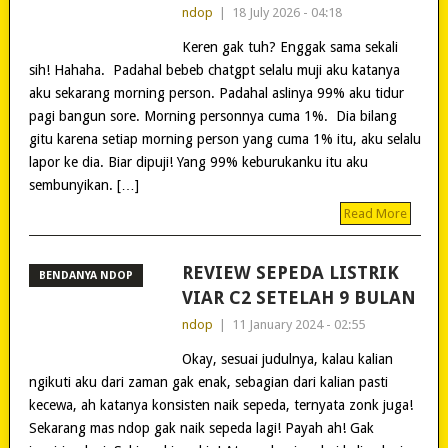
ndop
|
18 July 2026 - 04:18
Keren gak tuh? Enggak sama sekali
sih! Hahaha. Padahal bebeb chatgpt selalu muji aku katanya
aku sekarang morning person. Padahal aslinya 99% aku tidur
pagi bangun sore. Morning personnya cuma 1%. Dia bilang
gitu karena setiap morning person yang cuma 1% itu, aku selalu
lapor ke dia. Biar dipuji! Yang 99% keburukanku itu aku
sembunyikan. […]
Read More
REVIEW SEPEDA LISTRIK
BENDANYA NDOP
VIAR C2 SETELAH 9 BULAN
ndop
|
11 January 2024 - 02:55
Okay, sesuai judulnya, kalau kalian
ngikuti aku dari zaman gak enak, sebagian dari kalian pasti
kecewa, ah katanya konsisten naik sepeda, ternyata zonk juga!
Sekarang mas ndop gak naik sepeda lagi! Payah ah! Gak