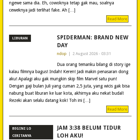
ngewe sama dia. Eh, cowoknya tetap gak mau, soalnya
ceweknya jadi terlihat fake. Ah […]
Read More
SPIDERMAN: BRAND NEW
LIBURAN
DAY
ndop
|
2 August 2026 - 03:31
Dua orang temanku bilang di story ige
kalau filmnya bagus! Indah! Keren! Jadi makin penasaran dong
aku! Apalagi aku gak mungkin skip film Marvel satu pun!
Dengan gaji bulan Juli yang cuman 2,5 juta, yang wicis gak bisa
nabung buat liburan ke luar kota, akhirnya aku nekat budal!
Rezeki akan selalu datang kok! Toh ini […]
Read More
JAM 3:38 BELUM TIDUR
BEGINI LO
LOH AKU!
CERITANYA