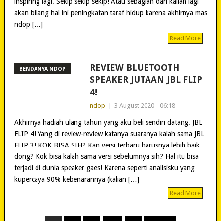
inspiring lagi. Sekip sekip sekip! Atau sebagian dari kalian lagi
akan bilang hal ini peningkatan taraf hidup karena akhirnya mas
ndop […]
Read More
REVIEW BLUETOOTH
BENDANYA NDOP
SPEAKER JUTAAN JBL FLIP
4!
ndop
|
3 August 2020 - 06:18
Akhirnya hadiah ulang tahun yang aku beli sendiri datang. JBL
FLIP 4! Yang di review-review katanya suaranya kalah sama JBL
FLIP 3! KOK BISA SIH? Kan versi terbaru harusnya lebih baik
dong? Kok bisa kalah sama versi sebelumnya sih? Hal itu bisa
terjadi di dunia speaker gaes! Karena seperti analisisku yang
kupercaya 90% kebenarannya (kalian […]
Read More