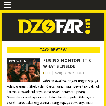
TAG:
REVIEW
PUSING NONTON: IT’S
REVIEW FILM
WHAT’S INSIDE
ndop
|
5 August 2026 - 18:01
Adegan awalnya ringan-ringan saja ya.
Ada pasangan, Shelby dan Cyrus, yang mau ngewe tapi gak jadi
karena si cowok sukanya sama cewek berambut pirang.
Sementara ceweknya rambut hitam keriting pula. Akhirnya si
cewek harus pakai wig warna pirang supaya cowoknya mau