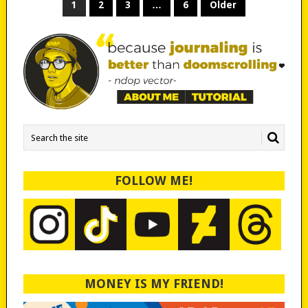
POSTS
1
2
3
…
6
Older
PAGINATION
FOLLOW ME!
MONEY IS MY FRIEND!