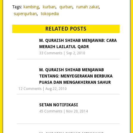
Tags:
kambing
,
kurban
,
qurban
,
rumah zakat
,
superqurban
,
tokopedia
RELATED POSTS
M. QURAISH SHIHAB MENJAWAB: CARA
MERAIH LAILATUL QADR
33 Comments
|
Sep 2, 2010
M. QURAISH SHIHAB MENJAWAB
TENTANG: MENYEGERAKAN BERBUKA
PUASA DAN MENGAKHIRKAN SAHUR
12 Comments
|
Aug 22, 2010
SETAN NOTIFIKASI
45 Comments
|
Nov 20, 2014