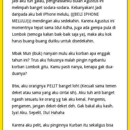
Jadi aku tuh galau, penghasilanku bulan Agustus ini
melimpah banget sodara-sodara. Kebanyakan! Jadi
daripada aku beli iPhone melulu, (((BELI IPHONE
MELULU))) mendingan aku sedekahin. Karena Agustus ini
momentnya tepat sama Idul Adha, juga ada gempa pula di
Lombok (semoga kalian baik-baik saja ya), maka aku kok
harus buang-buang duitku untuk disedekahin.
Mbak Mun (ibuk) nanyain mulu aku korban apa enggak
tahun ini? Trus aku fokusnya malah pingin ngebantu
korban Lombok gitu. Kamu pasti nanya, kenapa gak dua-
duanya?
Btw, aku orangnya PELIT banget loh! (Kecuali sama temen
deket atau sama yang aku cintai sih). Aku tuh anti banget
ngasih sesuatu ke orang yg tak aku kenal. Pengemis,
pengamen, jangan deket-deket deh. Gak bakal aku kasih.
Iya! Aku. Sepelit. Itu! Hahaha
Karena aku pelit, aku pinginnya Kurban itu sekaligus bisa