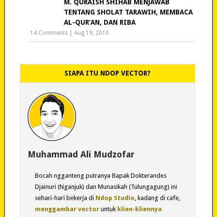
M. QURAISH SHIHAB MENJAWAB
TENTANG SHOLAT TARAWIH, MEMBACA
AL-QUR’AN, DAN RIBA
14 Comments
|
Aug 19, 2010
SIAPA ITU NDOP VECTOR?
Muhammad Ali Mudzofar
Bocah ngganteng putranya Bapak Dokterandes
Djainuri (Nganjuk) dan Munasikah (Tulungagung) ini
sehari-hari bekerja di
Ndop Studio
, kadang di cafe,
menggambar vector
untuk
klien-kliennya