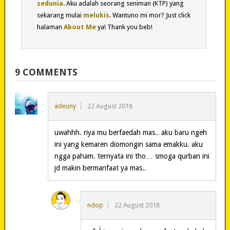
sedunia
. Aku adalah seorang seniman (KTP) yang
sekarang mulai
melukis
. Wantuno mi mor? Just click
halaman
About Me
ya! Thank you beb!
9 COMMENTS
adeuny
22 August 2018
uwahhh. riya mu berfaedah mas.. aku baru ngeh
ini yang kemaren diomongin sama emakku. aku
ngga paham. ternyata ini tho… smoga qurban ini
jd makin bermanfaat ya mas..
ndop
22 August 2018