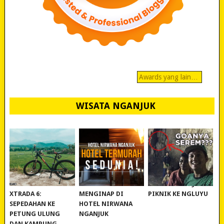
Awards yang lain…
WISATA NGANJUK
REVIEW POLYGON
MURAH BANGET!
WISATA NGANJUK:
XTRADA 6:
MENGINAP DI
PIKNIK KE NGLUYU
SEPEDAHAN KE
HOTEL NIRWANA
PETUNG ULUNG
NGANJUK
DAN KAMPUNG