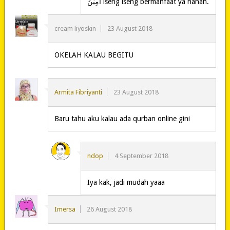
اٰمِيْنَ iseng iseng bermanfaat ya hahah.
cream liyoskin
23 August 2018
OKELAH KALAU BEGITU
Armita Fibriyanti
23 August 2018
Baru tahu aku kalau ada qurban online gini
ndop
4 September 2018
Iya kak, jadi mudah yaaa
Imersa
26 August 2018