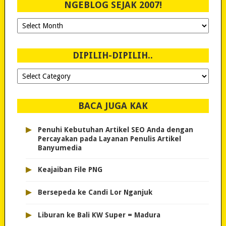
NGEBLOG SEJAK 2007!
Ngeblog
Sejak
2007!
DIPILIH-DIPILIH..
Dipilih-
dipilih..
BACA JUGA KAK
▸
Penuhi Kebutuhan Artikel SEO Anda dengan
Percayakan pada Layanan Penulis Artikel
Banyumedia
▸
Keajaiban File PNG
▸
Bersepeda ke Candi Lor Nganjuk
▸
Liburan ke Bali KW Super = Madura