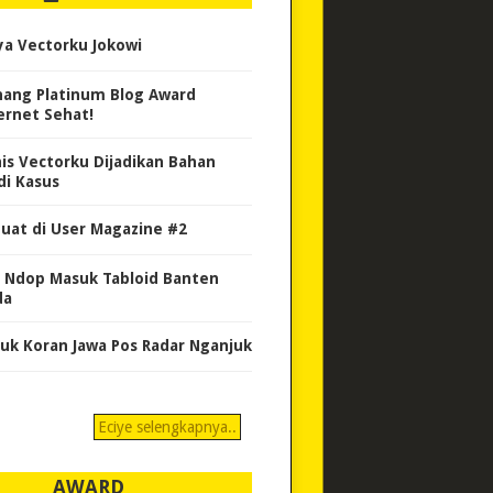
ya Vectorku Jokowi
ang Platinum Blog Award
ernet Sehat!
nis Vectorku Dijadikan Bahan
di Kasus
uat di User Magazine #2
 Ndop Masuk Tabloid Banten
da
uk Koran Jawa Pos Radar Nganjuk
Eciye selengkapnya..
AWARD