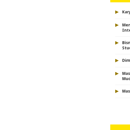
▸
Kar
▸
Men
Int
▸
Bis
Stu
▸
Dim
▸
Mas
Mu
▸
Mas