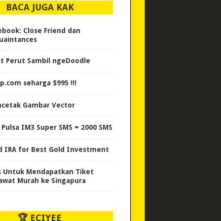
BACA JUGA KAK
ebook: Close Friend dan
uaintances
it Perut Sambil ngeDoodle
p.com seharga $995 !!!
cetak Gambar Vector
i Pulsa IM3 Super SMS = 2000 SMS
d IRA for Best Gold Investment
s Untuk Mendapatkan Tiket
awat Murah ke Singapura
🏆 ECIYEE