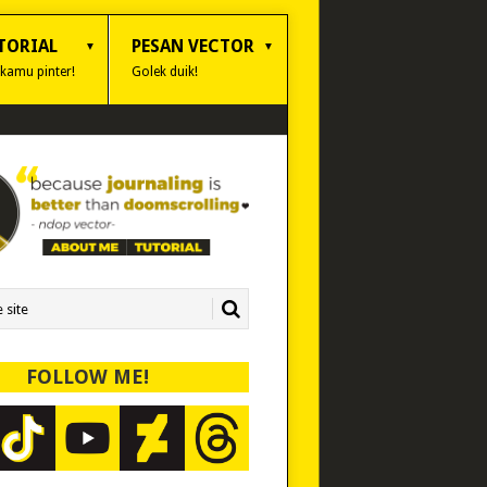
TORIAL
PESAN VECTOR
 kamu pinter!
Golek duik!
FOLLOW ME!