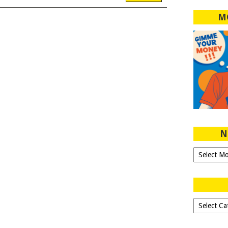
M
N
Ngeblog
Sejak
2007!
Dipilih-
dipilih..