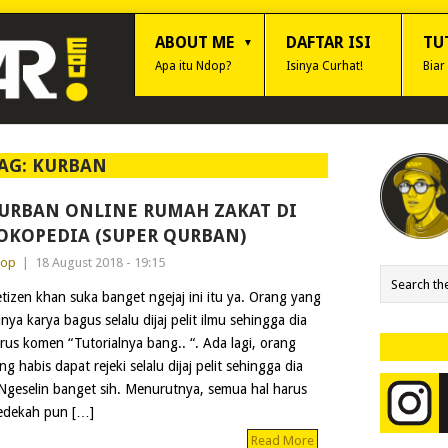
ABOUT ME
DAFTAR ISI
TU
Apa itu Ndop?
Isinya Curhat!
Biar
AG:
KURBAN
URBAN ONLINE RUMAH ZAKAT DI
OKOPEDIA (SUPER QURBAN)
dop
|
18 August 2018 - 19:15
tizen khan suka banget ngejaj ini itu ya. Orang yang
nya karya bagus selalu dijaj pelit ilmu sehingga dia
rus komen “Tutorialnya bang.. “. Ada lagi, orang
ng habis dapat rejeki selalu dijaj pelit sehingga dia
Ngeselin banget sih. Menurutnya, semua hal harus
sedekah pun […]
Read More