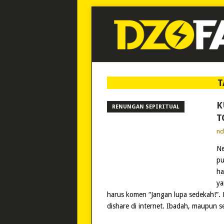
T
K
RENUNGAN SEPIRITUAL
T
n
Ne
pu
ha
ya
harus komen “Jangan lupa sedekah!”. 
dishare di internet. Ibadah, maupun 