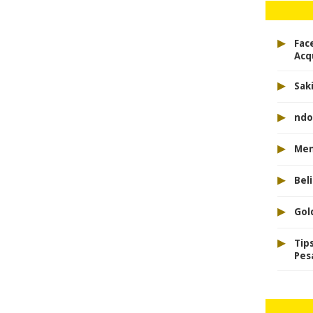
▸
Fac
Acq
▸
Sak
▸
ndo
▸
Men
▸
Bel
▸
Gol
▸
Tip
Pes