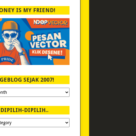
ONEY IS MY FRIEND!
GEBLOG SEJAK 2007!
DIPILIH-DIPILIH..