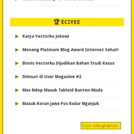
🏆 ECIYEE
▸
Karya Vectorku Jokowi
▸
Menang Platinum Blog Award Internet Sehat!
▸
Bisnis Vectorku Dijadikan Bahan Studi Kasus
▸
Dimuat di User Magazine #2
▸
Mas Ndop Masuk Tabloid Banten Muda
▸
Masuk Koran Jawa Pos Radar Nganjuk
Eciye selengkapnya..