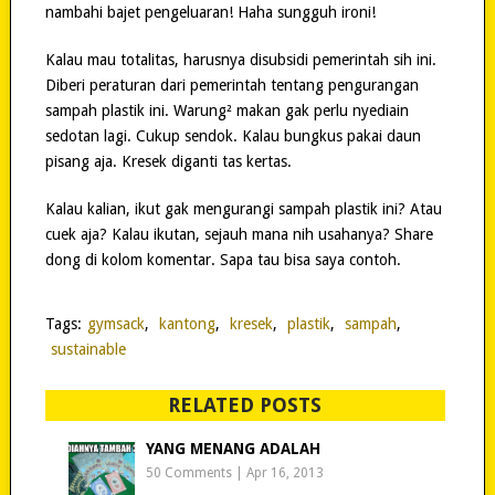
nambahi bajet pengeluaran! Haha sungguh ironi!
Kalau mau totalitas, harusnya disubsidi pemerintah sih ini.
Diberi peraturan dari pemerintah tentang pengurangan
sampah plastik ini. Warung² makan gak perlu nyediain
sedotan lagi. Cukup sendok. Kalau bungkus pakai daun
pisang aja. Kresek diganti tas kertas.
Kalau kalian, ikut gak mengurangi sampah plastik ini? Atau
cuek aja? Kalau ikutan, sejauh mana nih usahanya? Share
dong di kolom komentar. Sapa tau bisa saya contoh.
Tags:
gymsack
,
kantong
,
kresek
,
plastik
,
sampah
,
sustainable
RELATED POSTS
YANG MENANG ADALAH
50 Comments
|
Apr 16, 2013