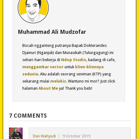
Muhammad Ali Mudzofar
Bocah ngganteng putranya Bapak Dokterandes
Djainuri (Nganjuk) dan Munasikah (Tulungagung) ini
sehari-hari bekerja di
Ndop Studio
, kadang di cafe,
menggambar vector
untuk
klien-kliennya
sedunia
. Aku adalah seorang seniman (KTP) yang
sekarang mulai
melukis
. Wantuno mi mor? Just click
halaman
About Me
ya! Thank you beb!
7 COMMENTS
Dwi Wahyudi
9 October 2019