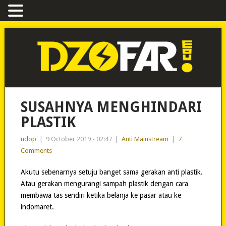
SUSAHNYA MENGHINDARI
PLASTIK
ndop
|
9 October 2019 - 02:47
|
Anti Mainstream
|
7
Comments
Akutu sebenarnya setuju banget sama gerakan anti plastik.
Atau gerakan mengurangi sampah plastik dengan cara
membawa tas sendiri ketika belanja ke pasar atau ke
indomaret.