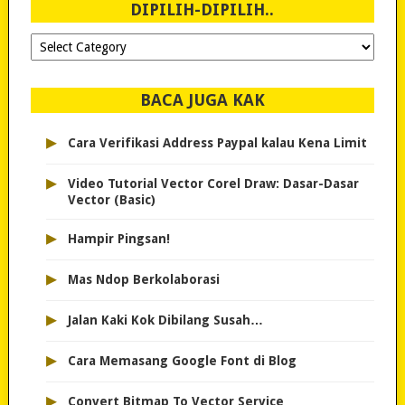
DIPILIH-DIPILIH..
Dipilih-
dipilih..
BACA JUGA KAK
▸
Cara Verifikasi Address Paypal kalau Kena Limit
▸
Video Tutorial Vector Corel Draw: Dasar-Dasar
Vector (Basic)
▸
Hampir Pingsan!
▸
Mas Ndop Berkolaborasi
▸
Jalan Kaki Kok Dibilang Susah…
▸
Cara Memasang Google Font di Blog
▸
Convert Bitmap To Vector Service