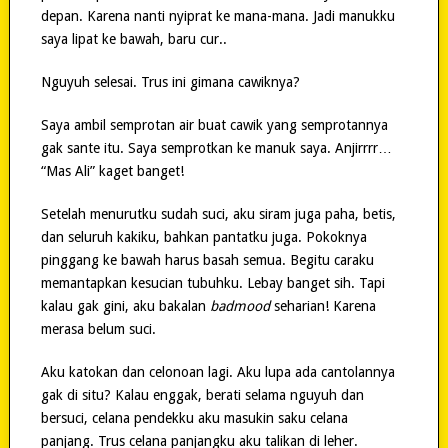
depan. Karena nanti nyiprat ke mana-mana. Jadi manukku
saya lipat ke bawah, baru cur..
Nguyuh selesai. Trus ini gimana cawiknya?
Saya ambil semprotan air buat cawik yang semprotannya
gak sante itu. Saya semprotkan ke manuk saya. Anjirrrr…
“Mas Ali” kaget banget!
Setelah menurutku sudah suci, aku siram juga paha, betis,
dan seluruh kakiku, bahkan pantatku juga. Pokoknya
pinggang ke bawah harus basah semua. Begitu caraku
memantapkan kesucian tubuhku. Lebay banget sih. Tapi
kalau gak gini, aku bakalan
badmood
seharian! Karena
merasa belum suci.
Aku katokan dan celonoan lagi. Aku lupa ada cantolannya
gak di situ? Kalau enggak, berati selama nguyuh dan
bersuci, celana pendekku aku masukin saku celana
panjang. Trus celana panjangku aku talikan di leher.