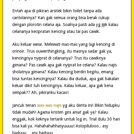
Entah apa di pikiran arsitek bikin toilet tanpa ada
cantolannya? Kan gak semua orang bisa berak cukup
dengan plorotin celana aja. Soalnya pasti ada yg jijik kalau
celananya kecipratan kencing atau tai pas cawik.
Aku keluar wese. Melewati mas-mas yang lagi kencing di
orinoir. Trus ouwerthingking, itu masnya sadar gak ya,
kencingnya nyiprat di celananya? Trus itu cawiknya
gimana? Pas cawik apa gak nyiprat ke celana? Kalau najis
sholatnya gimana? Kalau kencing berdiri begitu, emang
bisa tuntas kencingnya? Kalau dia duduk, apa gak bakalan
keluar dikit tuh kencingnya. Kalau keluar, apa gak kena
sempak?? Ah, pikiranku kacao!
Jancuk tenan
was-was najis
yg aku derita ini! Bikin hidupku
tidak mudah! Agama kristen gini amat gak ya? Kalau
enggak, kok keknya tertarik untuk log in. Trial dulu 30 hari
bisa kali ya. Hahahahahhasyuuuu! Astopilulooo.. asy
haduuu… asy haduuu…