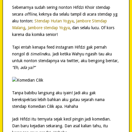
Sebenarnya sudah sering nonton Hifdzi Khoir stendap
secara
offline
, keknya dia selalu tampil di acara stendap yg
aku tonton:
Stendap Hutan Yogya
,
Jambore Stendap
Malang
,
Jambore stendap Yogya
, dan selalu lucu. Of kors
karena dia komika senior!
Tapi entah kenapa feed instagram Hifdzi gak pernah
nongol di
timeline
ku. Jadi ketika Wahyu ngasih tau aku
untuk nonton stendapnya via twitter, aku bengong bentar,
“Eh, ada ya?”
Tanpa babibu langsung aku iyain! Jadi aku gak
berekspektasi lebih bahkan aku gatau sejarah nama
stendap Komedian Cilik apa. Hahaha
Jadi Hifdzi itu ternyata sejak kecil pingin jadi komedian.
Dan baru kejadian sekarang. Dan asal kalian tahu, itu