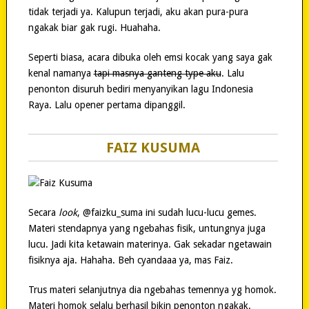
tidak terjadi ya. Kalupun terjadi, aku akan pura-pura
ngakak biar gak rugi. Huahaha.
Seperti biasa, acara dibuka oleh emsi kocak yang saya gak
kenal namanya
tapi masnya ganteng type aku
. Lalu
penonton disuruh bediri menyanyikan lagu Indonesia
Raya. Lalu opener pertama dipanggil.
FAIZ KUSUMA
Secara
look
, @faizku_suma ini sudah lucu-lucu gemes.
Materi stendapnya yang ngebahas fisik, untungnya juga
lucu. Jadi kita ketawain materinya. Gak sekadar ngetawain
fisiknya aja. Hahaha. Beh cyandaaa ya, mas Faiz.
Trus materi selanjutnya dia ngebahas temennya yg homok.
Materi homok selalu berhasil bikin penonton ngakak.