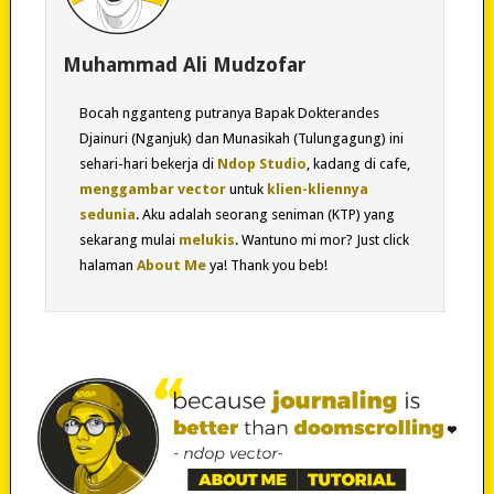
Muhammad Ali Mudzofar
Bocah ngganteng putranya Bapak Dokterandes
Djainuri (Nganjuk) dan Munasikah (Tulungagung) ini
sehari-hari bekerja di
Ndop Studio
, kadang di cafe,
menggambar vector
untuk
klien-kliennya
sedunia
. Aku adalah seorang seniman (KTP) yang
sekarang mulai
melukis
. Wantuno mi mor? Just click
halaman
About Me
ya! Thank you beb!