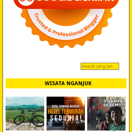
Awards yang lain…
WISATA NGANJUK
REVIEW POLYGON
MURAH BANGET!
WISATA NGANJUK: