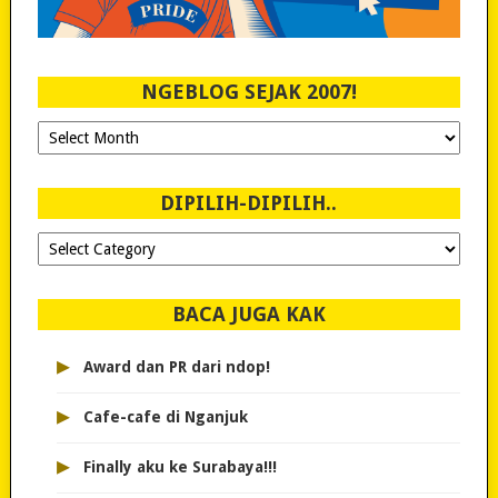
NGEBLOG SEJAK 2007!
Ngeblog
Sejak
2007!
DIPILIH-DIPILIH..
Dipilih-
dipilih..
BACA JUGA KAK
▸
Award dan PR dari ndop!
▸
Cafe-cafe di Nganjuk
▸
Finally aku ke Surabaya!!!