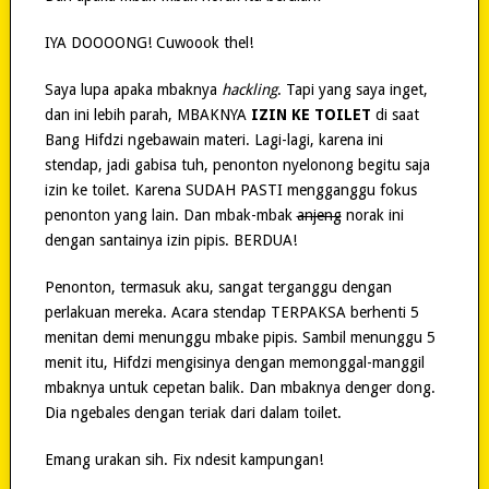
IYA DOOOONG! Cuwoook thel!
Saya lupa apaka mbaknya
hackling
. Tapi yang saya inget,
dan ini lebih parah, MBAKNYA
IZIN KE TOILET
di saat
Bang Hifdzi ngebawain materi. Lagi-lagi, karena ini
stendap, jadi gabisa tuh, penonton nyelonong begitu saja
izin ke toilet. Karena SUDAH PASTI mengganggu fokus
penonton yang lain. Dan mbak-mbak
anjeng
norak ini
dengan santainya izin pipis. BERDUA!
Penonton, termasuk aku, sangat terganggu dengan
perlakuan mereka. Acara stendap TERPAKSA berhenti 5
menitan demi menunggu mbake pipis. Sambil menunggu 5
menit itu, Hifdzi mengisinya dengan memonggal-manggil
mbaknya untuk cepetan balik. Dan mbaknya denger dong.
Dia ngebales dengan teriak dari dalam toilet.
Emang urakan sih. Fix ndesit kampungan!