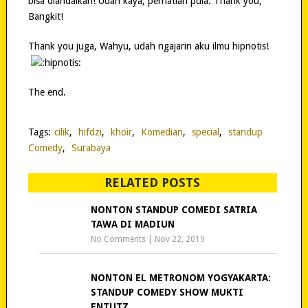
bisa diandalkan! Udah kaya, perhatian pula. Thank you,
Bangkit!
Thank you juga, Wahyu, udah ngajarin aku ilmu hipnotis!
The end.
Tags:
cilik
,
hifdzi
,
khoir
,
Komedian
,
special
,
standup
Comedy
,
Surabaya
RELATED POSTS
NONTON STANDUP COMEDI SATRIA
TAWA DI MADIUN
No Comments
|
Nov 22, 2019
NONTON EL METRONOM YOGYAKARTA:
STANDUP COMEDY SHOW MUKTI
ENTUTZ