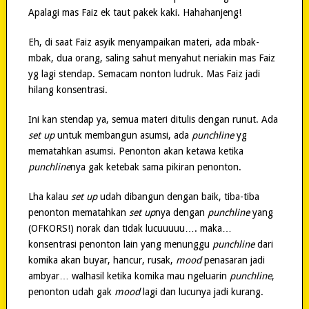
Apalagi mas Faiz ek taut pakek kaki. Hahahanjeng!
Eh, di saat Faiz asyik menyampaikan materi, ada mbak-
mbak, dua orang, saling sahut menyahut neriakin mas Faiz
yg lagi stendap. Semacam nonton ludruk. Mas Faiz jadi
hilang konsentrasi.
Ini kan stendap ya, semua materi ditulis dengan runut. Ada
set up
untuk membangun asumsi, ada
punchline
yg
mematahkan asumsi. Penonton akan ketawa ketika
punchline
nya gak ketebak sama pikiran penonton.
Lha kalau
set up
udah dibangun dengan baik, tiba-tiba
penonton mematahkan
set up
nya dengan
punchline
yang
(OFKORS!) norak dan tidak lucuuuuu…. maka…
konsentrasi penonton lain yang menunggu
punchline
dari
komika akan buyar, hancur, rusak,
mood
penasaran jadi
ambyar… walhasil ketika komika mau ngeluarin
punchline
,
penonton udah gak
mood
lagi dan lucunya jadi kurang.