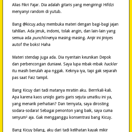
Alias Fikri Fajar. Dia adalah gitaris yang mengiringi Hifdzi
menyanyi random di yutub.
Bang @kicuy.aduy membuka materi dengan bagi-bagi jajan
tahlilan. Ada jeruk, indomi, tolak angin, dan lain-lain yang
semua ada
punchline
nya masing-masing. Anjir ini jiniyes
autof the boks! Haha
Materi stendap juga ada. Dia nyeritain keunikan Depok
dan perbencongan duniawi. Saya lupa mbak-mbak
hackler
itu masih berulah apa nggak. Keknya iya, tapi gak separah
pas saat Faiz tampil.
Bang Kicuy dari tadi matanya mratiin aku. Berrrkali-kali.
Apa karena kaos uniqlo garis-garis sejuta umatku ini ya,
yang menarik perhatian? Dan ternyata, saya dirosting
sodara-sodara! Sebagai penonton yang baik, saya cuma
senyum² aja. Gak mengganggu konsentrasi bang Kicuy.
Bang Kicuy bilang, aku dari tadi kelihatan kayak mikir