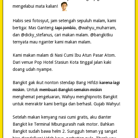
mengelabui mata kalian!
Habis sesi fotosyut, jam setengah sepuluh malam, kami
bertiga: Mas Ganteng
tapi jomblo
, @wahyu_muharram,
dan @dicky_stefanus, cari makan malam. @bangkitku
ternyata mau nganter kami makan malam.
Kami makan malam di Nasi Cumi Ibu Atun Pasar Atom.
Dari venue Pop Hotel Stasiun Kota tinggal jalan kaki
doang udah nyampe.
Bangkit gak ikut nonton stendap Bang Hifdzi
karena lagi
miskin
. Untuk
membuat Bangkit semakin miskin
menghemat pengeluaran, Wahyu menghipnotis Bangkit
untuk menraktir kami bertiga dan berhasil. Gujab Wahyu!
Setelah makan kenyang nasi cumi gratis, aku dianter
Bangkit ke Terminal Mbungurasih naik motor. Bahkan
Bangkit sudah bawa helm 2. Sungguh teman yg sangat