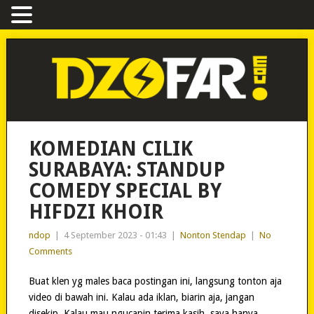
KOMEDIAN CILIK
SURABAYA: STANDUP
COMEDY SPECIAL BY
HIFDZI KHOIR
ndop
|
4 September 2023 - 01:43
|
Nonton Stendap
|
No
Comments
Buat klen yg males baca postingan ini, langsung tonton aja
video di bawah ini. Kalau ada iklan, biarin aja, jangan
disekip. Kalau mau ngucapin terima kasih, saya hanya