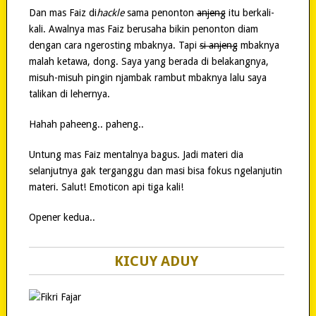
Dan mas Faiz di
hackle
sama penonton
anjeng
itu berkali-
kali. Awalnya mas Faiz berusaha bikin penonton diam
dengan cara ngerosting mbaknya. Tapi
si anjeng
mbaknya
malah ketawa, dong. Saya yang berada di belakangnya,
misuh-misuh pingin njambak rambut mbaknya lalu saya
talikan di lehernya.
Hahah paheeng.. paheng..
Untung mas Faiz mentalnya bagus. Jadi materi dia
selanjutnya gak terganggu dan masi bisa fokus ngelanjutin
materi. Salut! Emoticon api tiga kali!
Opener kedua..
KICUY ADUY