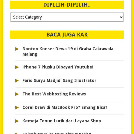
DIPILIH-DIPILIH..
Dipilih-
dipilih..
BACA JUGA KAK
▸
Nonton Konser Dewa 19 di Graha Cakrawala
Malang
▸
iPhone 7 Plusku Dibayari Youtube!
▸
Farid Surya Madjid: Sang Illustrator
▸
The Best Webhosting Reviews
▸
Corel Draw di MacBook Pro? Emang Bisa?
▸
Kemeja Tenun Lurik dari Layana Shop