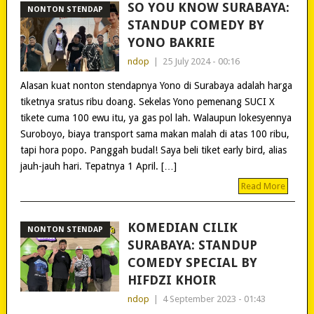
SO YOU KNOW SURABAYA:
NONTON STENDAP
STANDUP COMEDY BY
YONO BAKRIE
ndop
|
25 July 2024 - 00:16
Alasan kuat nonton stendapnya Yono di Surabaya adalah harga
tiketnya sratus ribu doang. Sekelas Yono pemenang SUCI X
tikete cuma 100 ewu itu, ya gas pol lah. Walaupun lokesyennya
Suroboyo, biaya transport sama makan malah di atas 100 ribu,
tapi hora popo. Panggah budal! Saya beli tiket early bird, alias
jauh-jauh hari. Tepatnya 1 April. […]
Read More
KOMEDIAN CILIK
NONTON STENDAP
SURABAYA: STANDUP
COMEDY SPECIAL BY
HIFDZI KHOIR
ndop
|
4 September 2023 - 01:43