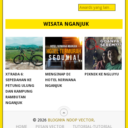
Awards yang lain…
WISATA NGANJUK
REVIEW POLYGON
MURAH BANGET!
WISATA NGANJUK:
XTRADA 6:
MENGINAP DI
PIKNIK KE NGLUYU
SEPEDAHAN KE
HOTEL NIRWANA
PETUNG ULUNG
NGANJUK
DAN KAMPUNG
RAMBUTAN
NGANJUK
© 2026
BLOGNYA NDOP VECTOR
.
HOME
PESAN VECTOR
TUTORIAL-TUTORIAL