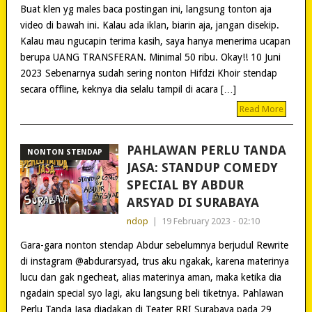
Buat klen yg males baca postingan ini, langsung tonton aja
video di bawah ini. Kalau ada iklan, biarin aja, jangan disekip.
Kalau mau ngucapin terima kasih, saya hanya menerima ucapan
berupa UANG TRANSFERAN. Minimal 50 ribu. Okay!! 10 Juni
2023 Sebenarnya sudah sering nonton Hifdzi Khoir stendap
secara offline, keknya dia selalu tampil di acara […]
Read More
PAHLAWAN PERLU TANDA
NONTON STENDAP
JASA: STANDUP COMEDY
SPECIAL BY ABDUR
ARSYAD DI SURABAYA
ndop
|
19 February 2023 - 02:10
Gara-gara nonton stendap Abdur sebelumnya berjudul Rewrite
di instagram @abdurarsyad, trus aku ngakak, karena materinya
lucu dan gak ngecheat, alias materinya aman, maka ketika dia
ngadain special syo lagi, aku langsung beli tiketnya. Pahlawan
Perlu Tanda Jasa diadakan di Teater RRI Surabaya pada 29