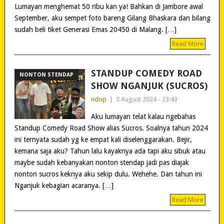
Lumayan menghemat 50 ribu kan ya! Bahkan di Jambore awal
September, aku sempet foto bareng Gilang Bhaskara dan bilang
sudah beli tiket Generasi Emas 20450 di Malang. […]
Read More
STANDUP COMEDY ROAD
NONTON STENDAP
SHOW NGANJUK (SUCROS)
ndop
|
3 August 2024 - 23:43
Aku lumayan telat kalau ngebahas
Standup Comedy Road Show alias Sucros. Soalnya tahun 2024
ini ternyata sudah yg ke empat kali diselenggarakan. Bejir,
kemana saja aku? Tahun lalu kayaknya ada tapi aku sibuk atau
maybe sudah kebanyakan nonton stendap jadi pas diajak
nonton sucros keknya aku sekip dulu. Wehehe. Dan tahun ini
Nganjuk kebagian acaranya. […]
Read More