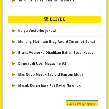
▸
Selanjutnya ke Jawa Timur Park 1
🏆 ECIYEE
▸
Karya Vectorku Jokowi
▸
Menang Platinum Blog Award Internet Sehat!
▸
Bisnis Vectorku Dijadikan Bahan Studi Kasus
▸
Dimuat di User Magazine #2
▸
Mas Ndop Masuk Tabloid Banten Muda
▸
Masuk Koran Jawa Pos Radar Nganjuk
Eciye selengkapnya..