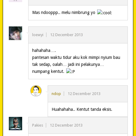
Mas ndooppp.. melu nimbrung yo
loewyi
12 December 2013
hahahaha….
pantesan waktu tidur aku kok mimpi nyium bau
tak sedap, oalah… jadi ini pelakunya…
numpang kentut.
ndop
12 December 2013
Huahahaha.. Kentut tanda eksis.
Pakies
12 December 2013