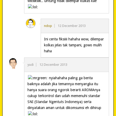
Wkwkwk.. untung ndak dilempar kulkas kae
ndop
12 December 2013
Ini cerita fiksiiii hahaha wow, dilempar
kolkas jelas tak tampani, gowo mulih
haha
yudi
12 December 2013
nyiahahaha paling ga berita
baiknya adalah jika temannya menyangka itu
hanya suara orang ngorok berarti AROMAnya
cukup terkontrol dan udah memenuhi standar
SNI (Standar Ngentuts Indonesya) serta
dinyatakan aman untuk dikomsumsi eh dihirup