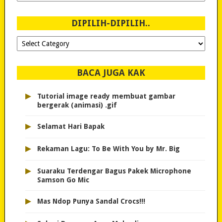
Sejak
2007!
DIPILIH-DIPILIH..
Dipilih-
dipilih..
BACA JUGA KAK
▸
Tutorial image ready membuat gambar
bergerak (animasi) .gif
▸
Selamat Hari Bapak
▸
Rekaman Lagu: To Be With You by Mr. Big
▸
Suaraku Terdengar Bagus Pakek Microphone
Samson Go Mic
▸
Mas Ndop Punya Sandal Crocs!!!