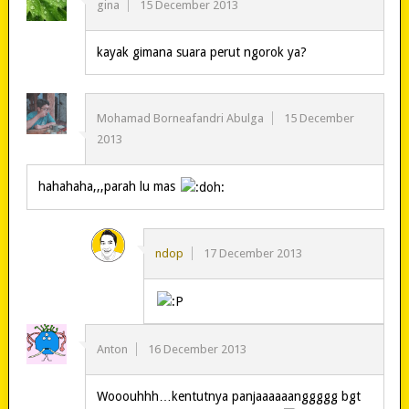
gina
15 December 2013
kayak gimana suara perut ngorok ya?
Mohamad Borneafandri Abulga
15 December
2013
hahahaha,,,parah lu mas
ndop
17 December 2013
Anton
16 December 2013
Wooouhhh…kentutnya panjaaaaaanggggg bgt