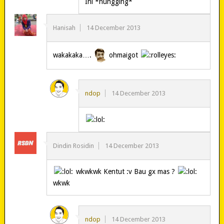
Ini *nungging*
Hanisah
14 December 2013
wakakaka….
ohmaigot
ndop
14 December 2013
Dindin Rosidin
14 December 2013
wkwkwk Kentut :v Bau gx mas ?
wkwk
ndop
14 December 2013