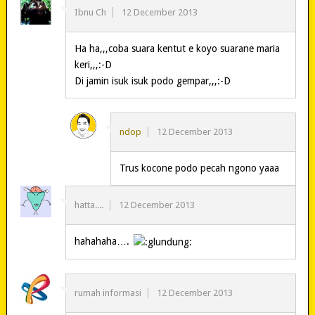
Ibnu Ch
12 December 2013
Ha ha,,,coba suara kentut e koyo suarane maria
keri,,,:-D
Di jamin isuk isuk podo gempar,,,:-D
ndop
12 December 2013
Trus kocone podo pecah ngono yaaa
hatta....
12 December 2013
hahahaha….
rumah informasi
12 December 2013