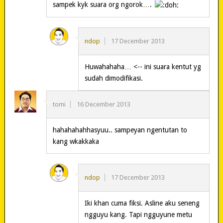
sampek kyk suara org ngorok….
ndop
17 December 2013
Huwahahaha… <-- ini suara kentut yg
sudah dimodifikasi.
tomi
16 December 2013
hahahahahhasyuu.. sampeyan ngentutan to
kang wkakkaka
ndop
17 December 2013
Iki khan cuma fiksi. Asline aku seneng
ngguyu kang. Tapi ngguyune metu