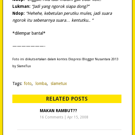
Lukman:
“Jadi yang ngorok siapa dong?”
Ndop:
“Hehehe, kebetulan perutku mules, jadi suara
ngorok itu sebenarnya suara… kentutku.. “
*dilempar bantal*
———————-
Foto ini diikutsertakan dalam kontes Ekspresi Blogger Nusantara 2013
by SlameTux
Tags:
foto
,
lomba
,
slametux
RELATED POSTS
MAKAN RAMBUT??
16 Comments
|
Apr 15, 2008