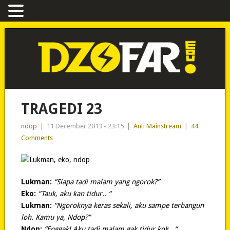
TRAGEDI 23
ndop
|
11 December 2013 - 23:15
|
Anti Mainstream
|
44
Comments
Lukman:
“Siapa tadi malam yang ngorok?”
Eko:
“Tauk, aku kan tidur.. “
Lukman:
“Ngoroknya keras sekali, aku sampe terbangun
loh. Kamu ya, Ndop?”
Ndop:
“Enggak! Aku tadi malam gak tidur kok.. “