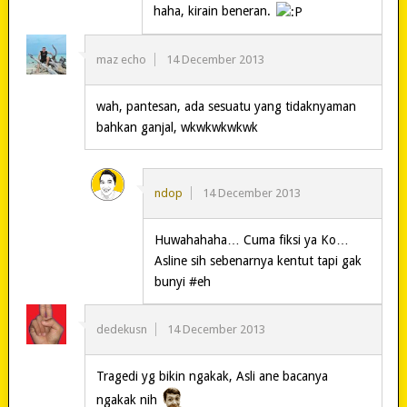
haha, kirain beneran.
maz echo
14 December 2013
wah, pantesan, ada sesuatu yang tidaknyaman
bahkan ganjal, wkwkwkwkwk
ndop
14 December 2013
Huwahahaha… Cuma fiksi ya Ko…
Asline sih sebenarnya kentut tapi gak
bunyi #eh
dedekusn
14 December 2013
Tragedi yg bikin ngakak, Asli ane bacanya
ngakak nih