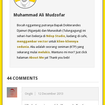
Muhammad Ali Mudzofar
Bocah ngganteng putranya Bapak Dokterandes
Djainuri (Nganjuk) dan Munasikah (Tulungagung) ini
sehari-hari bekerja di
Ndop Studio
, kadang di cafe,
menggambar vector
untuk
klien-kliennya
sedunia
. Aku adalah seorang seniman (KTP) yang
sekarang mulai
melukis
. Wantuno mi mor? Just click
halaman
About Me
ya! Thank you beb!
44 COMMENTS
Ongki
12 December 2013