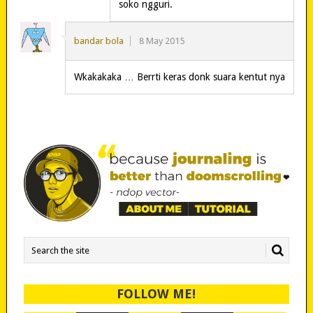
soko ngguri.
bandar bola
8 May 2015
Wkakakaka … Berrti keras donk suara kentut nya
FOLLOW ME!