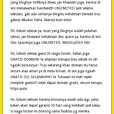
yang blognya trafiknya dewa, jan khawatir juga, karena di
sini menawarkan bandwidth UNLIMITED! Jadi selama
sebulan, gak ada ceritanya blogmu kehabisan benwid trus
gabisa dibuka! Haha. Mantul bats initu!
Eh, belum selesai ya, buat yang blognya sudah puluhan
tahun, jan khawatir kehabisan disc space ya, karena di sini
Disc Spacenya juga UNLIMITED. WAGELASEH INI!
Eit, belum selesai gaes! Di niaga hoster, kalian juga
GRATIS DOMAIN! Ya amplop! Kenapa bisa sebaik ini sih
ngasih bonusnya? Trus sekarang khan domain itu harus
secure atau aman ya di mata broser, di sini juga ngasih
GRATIS SSL SELAMANYA! Ya Tuhaaan ini mah rejeki
nomplok gaess!!! Udah dapat domain gratis, secure berupa
https pula!
Eh, belum selesai! Karena bonusnya masih ada lagi, yaitu
kalian akan dapat garansi 30 hari uang kembali! Jadi kalau
si niaga hoster ini bohong sama fasilitas yg mereka