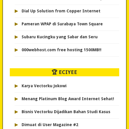
▸
Dial Up Solution from Copper Internet
▸
Pameran WPAP di Surabaya Town Square
▸
Subaru Kucingku yang Sabar dan Seru
▸
000webhost.com free hosting 1500MB!!
🏆 ECIYEE
▸
Karya Vectorku Jokowi
▸
Menang Platinum Blog Award Internet Sehat!
▸
Bisnis Vectorku Dijadikan Bahan Studi Kasus
▸
Dimuat di User Magazine #2