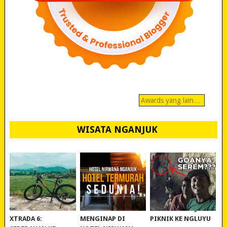
Awards yang lain…
WISATA NGANJUK
REVIEW POLYGON
MURAH BANGET!
WISATA NGANJUK:
XTRADA 6:
MENGINAP DI
PIKNIK KE NGLUYU