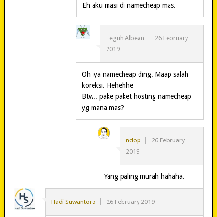
Eh aku masi di namecheap mas.
Teguh Albean
26 February
2019
Oh iya namecheap ding. Maap salah
koreksi. Hehehhe
Btw.. pake paket hosting namecheap
yg mana mas?
ndop
26 February
2019
Yang paling murah hahaha.
Hadi Suwantoro
26 February 2019