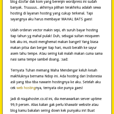
blog dzofar dak kom yang berenjin wordpress ini sudah
banyak. Truuuus.. akhirnya pilihan terakhirku adalah sewa
hosting di layanan hosting yang cukup terkenal. Tapi
sayangnya aku harus membayar MAHAL BATS gaes!
Udah orderan vector makin sepi, eh suruh bayar hosting
tiap tahun yg mahal pulak! Duh, sebagai sultan misqueen
kek aku ini, musti menghemat makan banget! Yang biasa
makan pitsa dan berger tiap hari, musti beralih ke sayur
asem tahu tempe. Atau sering kali malah makan cuma sama
nasi sama tempe sambel doang. :sad:
Ternyata Tuhan memang Maha Mendengar keluh kesah
makhluknya bernama Ndop ini. Ada hosting dari Indonesia
asli yang tiba-tiba nawarin hostingnya ke aku. Setelah aku
cek
web hosting
nya, ternyata oke punya gaes!
Jadi di niagahoster.co.id ini, dia menawarkan server uptime
99,9 persen. Alias kalian gak perlu khawatir website atau
blog kamu bakalan sering down kek punyaku ini! Buat