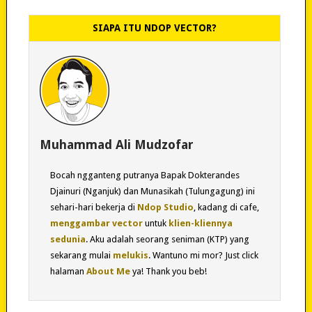
SIAPA ITU NDOP VECTOR?
Muhammad Ali Mudzofar
Bocah ngganteng putranya Bapak Dokterandes
Djainuri (Nganjuk) dan Munasikah (Tulungagung) ini
sehari-hari bekerja di
Ndop Studio
, kadang di cafe,
menggambar vector
untuk
klien-kliennya
sedunia
. Aku adalah seorang seniman (KTP) yang
sekarang mulai
melukis
. Wantuno mi mor? Just click
halaman
About Me
ya! Thank you beb!