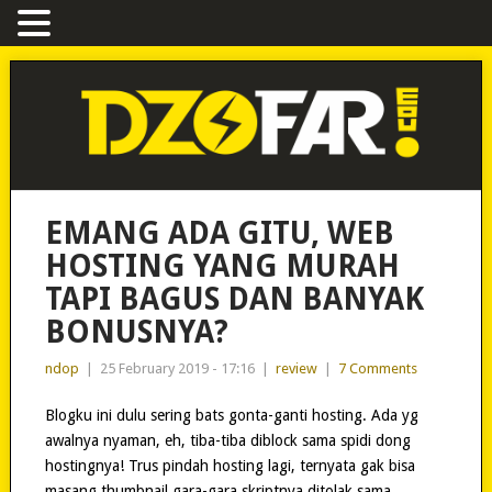
EMANG ADA GITU, WEB
HOSTING YANG MURAH
TAPI BAGUS DAN BANYAK
BONUSNYA?
ndop
|
25 February 2019 - 17:16
|
review
|
7 Comments
Blogku ini dulu sering bats gonta-ganti hosting. Ada yg
awalnya nyaman, eh, tiba-tiba diblock sama spidi dong
hostingnya! Trus pindah hosting lagi, ternyata gak bisa
masang thumbnail gara-gara skriptnya ditolak sama