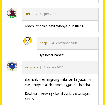
Lutfi
26 August 2018
Ancen jempolan hasil fotonya ipun itu :-D
ndop
4 September 2018
Iya bener banget!
sangpena
4 January 2019
aku ndek mau langsung meluncur ke yutubmu
mas, ternyata akeh komen nggapleki, hahaha.
Ketahuan mereka gk kenal dunia vector sejak
dini, :v