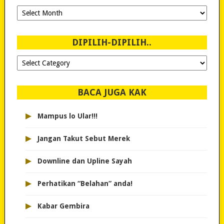
Ngeblog
Sejak
2007!
DIPILIH-DIPILIH..
Dipilih-
dipilih..
BACA JUGA KAK
▸
Mampus lo Ular!!!
▸
Jangan Takut Sebut Merek
▸
Downline dan Upline Sayah
▸
Perhatikan “Belahan” anda!
▸
Kabar Gembira