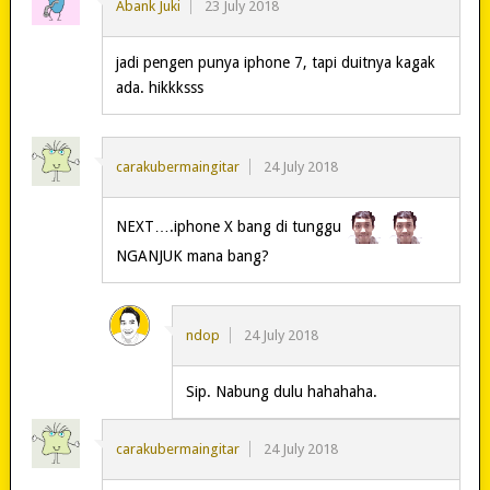
Abank Juki
23 July 2018
jadi pengen punya iphone 7, tapi duitnya kagak
ada. hikkksss
carakubermaingitar
24 July 2018
NEXT….iphone X bang di tunggu
NGANJUK mana bang?
ndop
24 July 2018
Sip. Nabung dulu hahahaha.
carakubermaingitar
24 July 2018