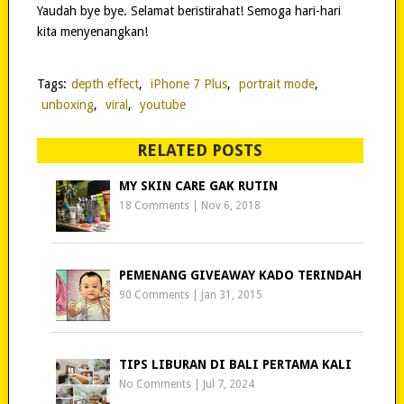
Yaudah bye bye. Selamat beristirahat! Semoga hari-hari
kita menyenangkan!
Tags:
depth effect
,
iPhone 7 Plus
,
portrait mode
,
unboxing
,
viral
,
youtube
RELATED POSTS
MY SKIN CARE GAK RUTIN
18 Comments
|
Nov 6, 2018
PEMENANG GIVEAWAY KADO TERINDAH
90 Comments
|
Jan 31, 2015
TIPS LIBURAN DI BALI PERTAMA KALI
No Comments
|
Jul 7, 2024