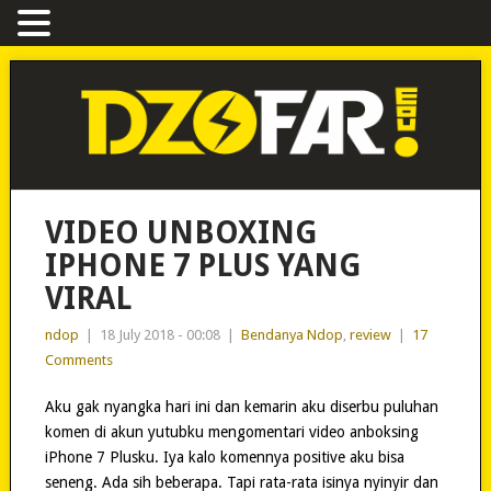
VIDEO UNBOXING
IPHONE 7 PLUS YANG
VIRAL
ndop
|
18 July 2018 - 00:08
|
Bendanya Ndop
,
review
|
17
Comments
Aku gak nyangka hari ini dan kemarin aku diserbu puluhan
komen di akun yutubku mengomentari video anboksing
iPhone 7 Plusku. Iya kalo komennya positive aku bisa
seneng. Ada sih beberapa. Tapi rata-rata isinya nyinyir dan