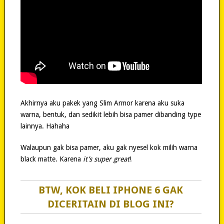
Akhirnya aku pakek yang Slim Armor karena aku suka
warna, bentuk, dan sedikit lebih bisa pamer dibanding type
lainnya. Hahaha
Walaupun gak bisa pamer, aku gak nyesel kok milih warna
black matte. Karena
it’s super great
!
BTW, KOK BELI IPHONE 6 GAK
DICERITAIN DI BLOG INI?