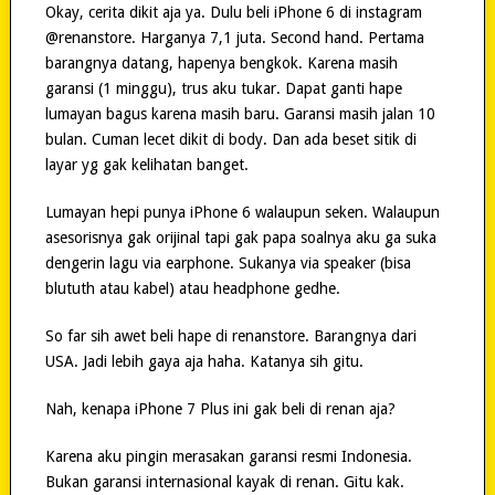
Okay, cerita dikit aja ya. Dulu beli iPhone 6 di instagram
@renanstore. Harganya 7,1 juta. Second hand. Pertama
barangnya datang, hapenya bengkok. Karena masih
garansi (1 minggu), trus aku tukar. Dapat ganti hape
lumayan bagus karena masih baru. Garansi masih jalan 10
bulan. Cuman lecet dikit di body. Dan ada beset sitik di
layar yg gak kelihatan banget.
Lumayan hepi punya iPhone 6 walaupun seken. Walaupun
asesorisnya gak orijinal tapi gak papa soalnya aku ga suka
dengerin lagu via earphone. Sukanya via speaker (bisa
blututh atau kabel) atau headphone gedhe.
So far sih awet beli hape di renanstore. Barangnya dari
USA. Jadi lebih gaya aja haha. Katanya sih gitu.
Nah, kenapa iPhone 7 Plus ini gak beli di renan aja?
Karena aku pingin merasakan garansi resmi Indonesia.
Bukan garansi internasional kayak di renan. Gitu kak.