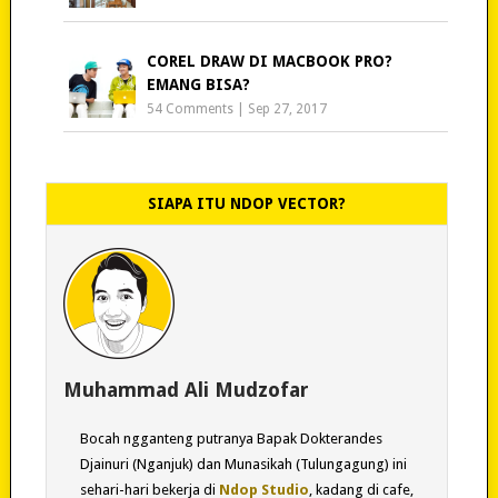
COREL DRAW DI MACBOOK PRO?
EMANG BISA?
54 Comments
|
Sep 27, 2017
SIAPA ITU NDOP VECTOR?
Muhammad Ali Mudzofar
Bocah ngganteng putranya Bapak Dokterandes
Djainuri (Nganjuk) dan Munasikah (Tulungagung) ini
sehari-hari bekerja di
Ndop Studio
, kadang di cafe,