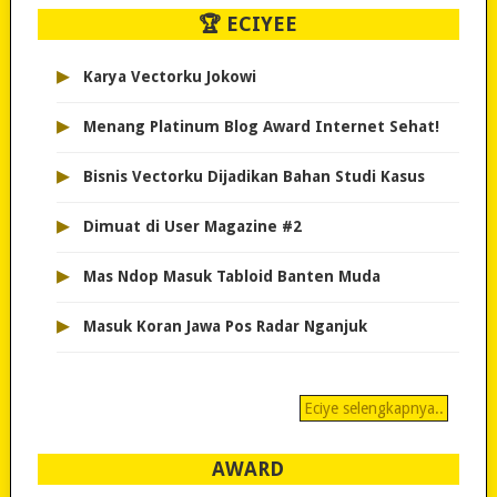
🏆 ECIYEE
▸
Karya Vectorku Jokowi
▸
Menang Platinum Blog Award Internet Sehat!
▸
Bisnis Vectorku Dijadikan Bahan Studi Kasus
▸
Dimuat di User Magazine #2
▸
Mas Ndop Masuk Tabloid Banten Muda
▸
Masuk Koran Jawa Pos Radar Nganjuk
Eciye selengkapnya..
AWARD