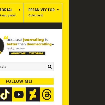
TORIAL
PESAN VECTOR
 kamu pinter!
Golek duik!
FOLLOW ME!