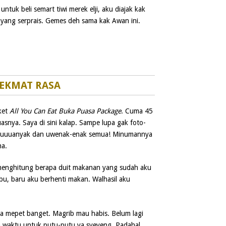
tuk beli semart tiwi merek elji, aku diajak kak
yang serprais. Gemes deh sama kak Awan ini.
EKMAT RASA
ket
All You Can Eat Buka Puasa Package
. Cuma 45
snya. Saya di sini kalap. Sampe lupa gak foto-
buuuanyak dan uwenak-enak semua! Minumannya
a.
menghitung berapa duit makanan yang sudah aku
ribu, baru aku berhenti makan. Walhasil aku
a mepet banget. Magrib mau habis. Belum lagi
a waktu untuk putu-putu ya syeyeng. Padahal