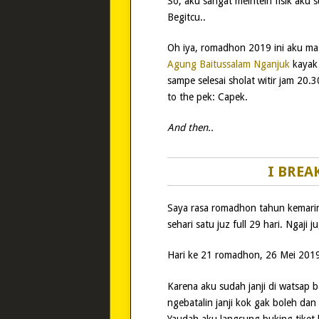
So, aku sangat meintein fisik aku 
Begitcu..
Oh iya, romadhon 2019 ini aku ma
Agung Baitussalam Nganjuk
kayak 
sampe selesai sholat witir jam 20
to the pek: Capek.
And then..
I BREA
Saya rasa romadhon tahun kemarin
sehari satu juz full 29 hari. Ngaj
Hari ke 21 romadhon, 26 Mei 2019
Karena aku sudah janji di watsap
ngebatalin janji kok gak boleh da