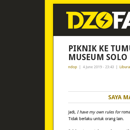
PIKNIK KE TUM
MUSEUM SOLO
ndop
|
4 June 2019 - 23:43
|
Libur
SAYA M
Jadi,
I have my own rules for
romad
Tidak berlaku untuk orang lain.