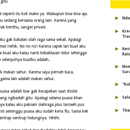
gitu.
l seperti itu kok males ya. Walaupun bisa-bisa aja.
▸
Ndo
u sedang bersama orang lain. Karena yang
k kenthu, sangat privasi.
▸
Kre
Tra
ku gak bakalan olah raga sama sekali. Apalagi
amat nehik. No no no! Karena capek lari buat aku
▸
Rev
 buat aku kalau nanti kebablasan tidur sehingga
Rai
 selanjutnya buatku adalah..
▸
Non
Sur
uk makan sahur. Karena saya pernah baca,
gama lain adalah makan sahur.
▸
“Ku
puasa adalah biar gak kecapekan saat sholat
▸
Sel
mang ngibadah gitu. Apalagi selama puasa khan
nya kalau aku paksain olahraga plus tarowih pus
▸
The
sti seminggu puasa aku sudah kena flu. Sama kek
entrap-sentrup hidungnya. Hihihi.