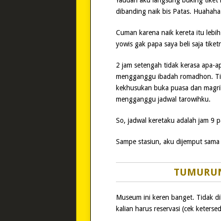
Yaudah aku langsung buking tiket k
dibanding naik bis Patas. Huahaha
Cuman karena naik kereta itu lebi
yowis gak papa saya beli saja tiket
2 jam setengah tidak kerasa apa-ap
mengganggu ibadah romadhon. Tid
kekhusukan buka puasa dan magri
mengganggu jadwal tarowihku.
So, jadwal keretaku adalah jam 9 p
Sampe stasiun, aku dijemput sama
TUMURUN
Museum ini keren banget. Tidak d
kalian harus reservasi (cek keterse