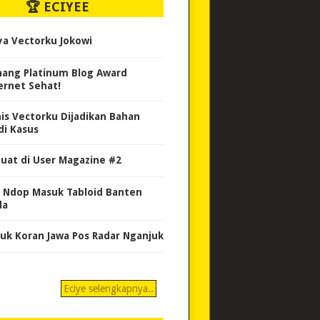
🏆 ECIYEE
ya Vectorku Jokowi
ang Platinum Blog Award
ernet Sehat!
nis Vectorku Dijadikan Bahan
di Kasus
uat di User Magazine #2
 Ndop Masuk Tabloid Banten
da
uk Koran Jawa Pos Radar Nganjuk
Eciye selengkapnya..