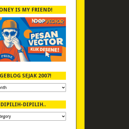
ONEY IS MY FRIEND!
GEBLOG SEJAK 2007!
DIPILIH-DIPILIH..