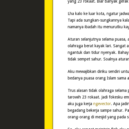
yang 23 rokaat. Biar banyak gerak 
Lha kalo ke luar kota, ngatur jadwa
Tapi ada sungkan-sungkannya kala
namanya ibadah itu menurutku kaya
Aturan selanjutnya selama puasa, a
olahraga berat kayak lari. Sangat 
ngantuk dan tidur nyenyak. Bahaya
tidak sempet sahur. Soalnya aturan
Aku mewajibkan diriku sendiri unt
bedanya puasa orang Islam sama a
Trus alasan tidak olahraga selama 
tarowih 23 rokaat. Jadi fokesku e
aku juga kerja
ngevector
. Apa jadi
begadang bekerja sampe sahur. Pa
orang-orang di mesjid yang pada s