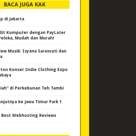
BACA JUGA KAK
p di Jakarta
dit Komputer dengan PayLater
veloka, Mudah dan Murah!
iew Musik: Isyana Sarasvati dan
sa
ton Konser Indie Clothing Expo
abaya
liah” di Perkebunan Teh Tambi
anjutnya ke Jawa Timur Park 1
 Best Webhosting Reviews