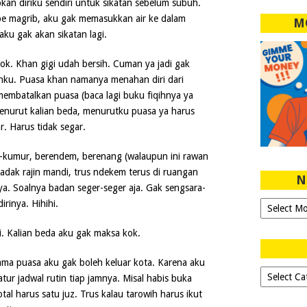
kan diriku sendiri untuk sikatan sebelum subuh.
e magrib, aku gak memasukkan air ke dalam
M
aku gak akan sikatan lagi.
k. Khan gigi udah bersih. Cuman ya jadi gak
anku. Puasa khan namanya menahan diri dari
mbatalkan puasa (baca lagi buku fiqihnya ya
enurut kalian beda, menurutku puasa ya harus
r. Harus tidak segar.
r-kumur, berendem, berenang (walaupun ini rawan
adak rajin mandi, trus ndekem terus di ruangan
N
a. Soalnya badan seger-seger aja. Gak sengsara-
rinya. Hihihi.
Ngeblog
Sejak
2007!
ri. Kalian beda aku gak maksa kok.
lama puasa aku gak boleh keluar kota. Karena aku
Dipilih-
tur jadwal rutin tiap jamnya. Misal habis buka
dipilih..
otal harus satu juz. Trus kalau tarowih harus ikut