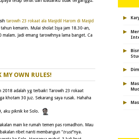
supaya tetap sehat dan ibadahku tidak terganggu.
▸
Kar
sih
tarowih 23 rokaat ala Masjidil Harom di Masjid
tahun kemarin. Mulai sholat Isya jam 18.30-an,
▸
Men
.30 malam. Jadi emang tarowihnya lama banget. Ca
Int
▸
Bis
Stu
▸
Dim
K MY OWN RULES!
▸
Mas
Mu
 2018 adalah yg terbaik! Tarowih 23 rokaat
i juga khotam 30 juz. Sekarang saya rusak. Hahaha
▸
Mas
, aku piknik ke Solo.
 bakalan main ke rumah temen pas romadhon. Mau
n bakalan ribet nanti membangun “
trust
“nya.