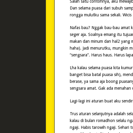
Salah satu contohnya, aku mewajib
Dan selama puasa dari subuh samp
rongga mulutku sama sekali. Wicis 
Nafas bau? Nggak bau-bau amat ko
seger aja. Soalnya emang itu tuju
makan dan minum dan hal2 yang me
haha). Jadi menurutku, mungkin m
“sengsara”. Harus haus. Harus lapa
Lha kalau selama puasa kita kumu
banget bisa batal puasa sih), mend
berase, ya sama aja boong puasany
sengsara amat. Gak ada menahan di
Lagi-lagi ini aturan buat aku sendi
Trus aturan selanjutnya adalah se
kalau di bulan romadhon selalu nga
ngaji. Habis tarowih ngaji. Sehari t