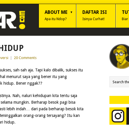
ABOUT ME
DAFTAR ISI
TU
Apa itu Ndop?
Isinya Curhat!
Biar
HIDUP
versi
|
20 Comments
kses, sah-sah aja. Tapi kalo dibalik, sukses itu
hal menurut saya yang bener itu yang
tuk hidup. Bener nggak??
tinya. Nah, naluri kehidupan kita tentu saja
selama mungkin. Berharap besok pagi bisa
sti lebih indah… dari pada berharap besok kita
? Meninggalkan orang-orang tersayang? Itu kan
ri hidup.