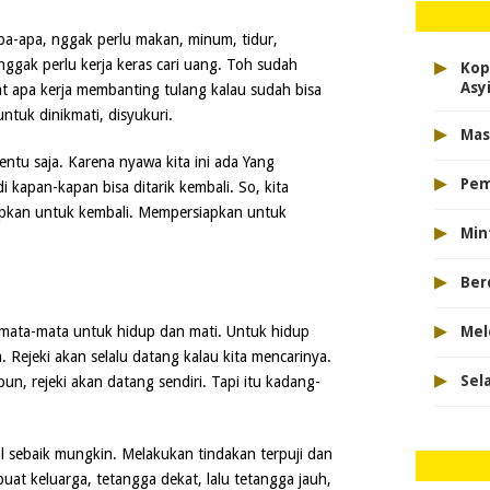
pa-apa, nggak perlu makan, minum, tidur,
▸
a nggak perlu kerja keras cari uang. Toh sudah
Kop
Asyi
at apa kerja membanting tulang kalau sudah bisa
untuk dinikmati, disyukuri.
▸
Mas
entu saja. Karena nyawa kita ini ada Yang
▸
Pem
i kapan-kapan bisa ditarik kembali. So, kita
apkan untuk kembali. Mempersiapkan untuk
▸
Min
▸
Ber
▸
Mel
emata-mata untuk hidup dan mati. Untuk hidup
. Rejeki akan selalu datang kalau kita mencarinya.
▸
Sel
un, rejeki akan datang sendiri. Tapi itu kadang-
al sebaik mungkin. Melakukan tindakan terpuji dan
uat keluarga, tetangga dekat, lalu tetangga jauh,