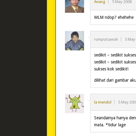
Anang
5 May 2008
MLM ndop? ehehehe
rumputsawah
5 May
sedikit – sedikit sukse
sedikit – sedikit sukse
sukses kok sedikit!
dilihat dari gambar ak
la mendol
5 May 200
Seandainya hanya deng
mata. *tidur lage