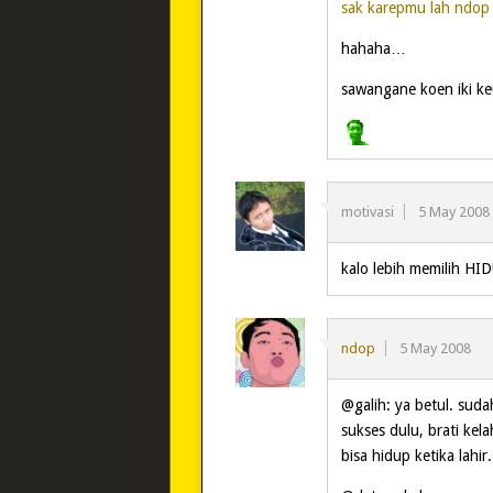
sak karepmu lah ndop 
hahaha…
sawangane koen iki ke
motivasi
5 May 2008
kalo lebih memili
ndop
5 May 2008
@galih: ya betul. suda
sukses dulu, brati kel
bisa hidup ketika lahir