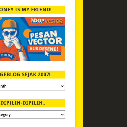
ONEY IS MY FRIEND!
GEBLOG SEJAK 2007!
DIPILIH-DIPILIH..