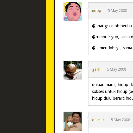
ndop
5 May 2008
@anang: emoh beribu-
@rumput: yup, sama d
@la mendol: iya, sam
galih
5 May 2008
duluan mana, hidup du
sukses untuk hidup (b
hidup dulu berarti hid
deteksi
5 May 2008