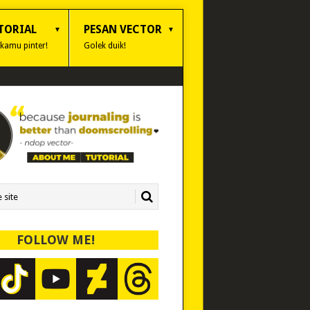
TORIAL
PESAN VECTOR
 kamu pinter!
Golek duik!
FOLLOW ME!