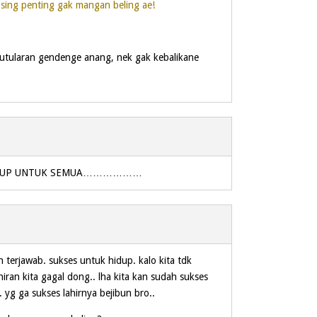
sing penting gak mangan beling ae!
utularan gendenge anang, nek gak kebalikane
h HIDUP UNTUK SEMUA………………
h terjawab. sukses untuk hidup. kalo kita tdk
ahiran kita gagal dong.. lha kita kan sudah sukses
.. yg ga sukses lahirnya bejibun bro..