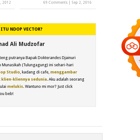
, 2012
69 Comments
|
Sep 2, 2016
 ITU NDOP VECTOR?
d Ali Mudzofar
eng putranya Bapak Dokterandes Djainuri
 Munasikah (Tulungagung) ini sehari-hari
op Studio
, kadang di cafe,
menggambar
k
klien-kliennya sedunia
. Aku adalah seorang
ulai
melukis
. Wantuno mi mor? Just click
ou beb!