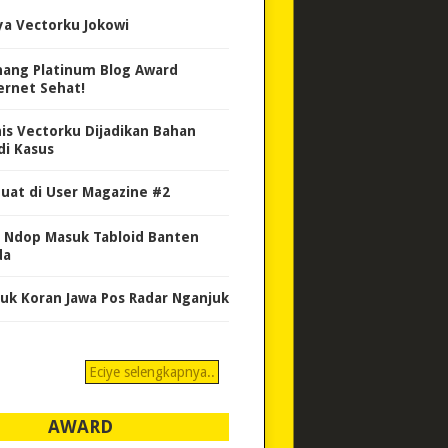
ya Vectorku Jokowi
ang Platinum Blog Award
ernet Sehat!
nis Vectorku Dijadikan Bahan
di Kasus
uat di User Magazine #2
 Ndop Masuk Tabloid Banten
da
uk Koran Jawa Pos Radar Nganjuk
Eciye selengkapnya..
AWARD