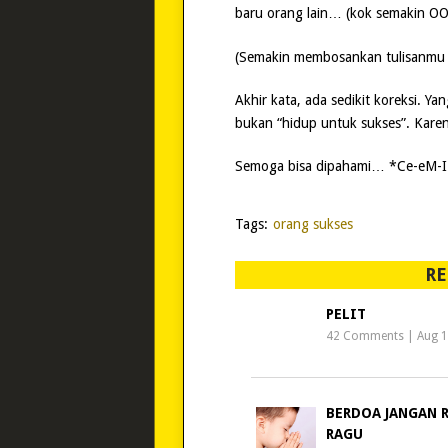
baru orang lain… (kok semakin 
(Semakin membosankan tulisanmu nd
Akhir kata, ada sedikit koreksi. Ya
bukan “hidup untuk sukses”. Karen
Semoga bisa dipahami… *Ce-eM-I
Tags:
orang sukses
RE
PELIT
42 Comments
|
Aug 1
BERDOA JANGAN 
RAGU