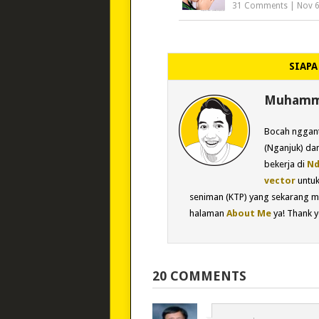
31 Comments
|
Nov 6
SIAPA
Muhamma
Bocah nggant
(Nganjuk) dan
bekerja di
Nd
vector
untu
seniman (KTP) yang sekarang m
halaman
About Me
ya! Thank y
20 COMMENTS