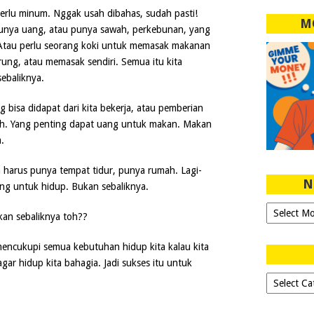
Perlu minum. Nggak usah dibahas, sudah pasti!
M
 punya uang, atau punya sawah, perkebunan, yang
Atau perlu seorang koki untuk memasak makanan
rung, atau memasak sendiri. Semua itu kita
ebaliknya.
 bisa didapat dari kita bekerja, atau pemberian
serah. Yang penting dapat uang untuk makan. Makan
.
a harus punya tempat tidur, punya rumah. Lagi-
N
uang untuk hidup. Bukan sebaliknya.
Ngeblog
Sejak
2007!
mencukupi semua kebutuhan hidup kita kalau kita
 agar hidup kita bahagia. Jadi sukses itu untuk
Dipilih-
dipilih..