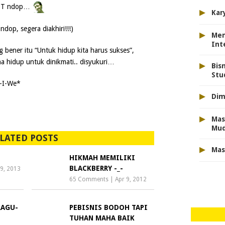
OOT ndop…
▸
Kar
op, segera diakhiri!!!)
▸
Men
Int
ng bener itu “Untuk hidup kita harus sukses”,
a hidup untuk dinikmati.. disyukuri…
▸
Bis
Stu
-I-We*
▸
Dim
▸
Mas
Mu
LATED POSTS
▸
Mas
HIKMAH MEMILIKI
BLACKBERRY -_-
9, 2013
65 Comments
|
Apr 9, 2012
RAGU-
PEBISNIS BODOH TAPI
TUHAN MAHA BAIK