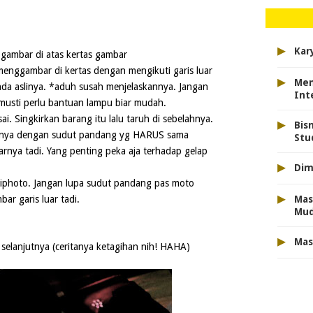
▸
Kar
a gambar di atas kertas gambar
menggambar di kertas dengan mengikuti garis luar
▸
Men
nda aslinya. *aduh susah menjelaskannya. Jangan
Int
musti perlu bantuan lampu biar mudah.
ai. Singkirkan barang itu lalu taruh di sebelahnya.
▸
Bis
isnya dengan sudut pandang yg HARUS sama
Stu
rnya tadi. Yang penting peka aja terhadap gelap
▸
Dim
 diphoto. Jangan lupa sudut pandang pas moto
▸
Mas
r garis luar tadi.
Mu
▸
Mas
a selanjutnya (ceritanya ketagihan nih! HAHA)