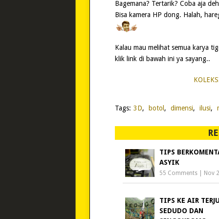
Bagemana? Tertarik? Coba aja deh.
Bisa kamera HP dong. Halah, har
Kalau mau melihat semua karya tiga
klik link di bawah ini ya sayang..
KOLEKS
Tags:
3D
,
botol
,
dimensi
,
ilusi
,
RE
TIPS BERKOMENT
ASYIK
55 Comments
|
Nov 2
TIPS KE AIR TERJ
SEDUDO DAN