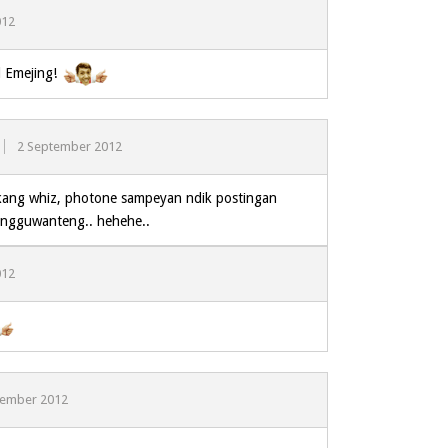
012
 Emejing!
2 September 2012
ang whiz, photone sampeyan ndik postingan
 ngguwanteng.. hehehe..
012
tember 2012