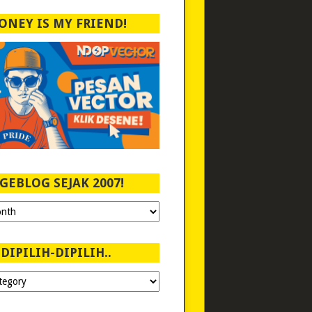
ONEY IS MY FRIEND!
GEBLOG SEJAK 2007!
DIPILIH-DIPILIH..