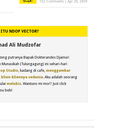
102 Comments
|
Apr 20, 2009
 ITU NDOP VECTOR?
d Ali Mudzofar
eng putranya Bapak Dokterandes Djainuri
 Munasikah (Tulungagung) ini sehari-hari
op Studio
, kadang di cafe,
menggambar
k
klien-kliennya sedunia
. Aku adalah seorang
ulai
melukis
. Wantuno mi mor? Just click
ou beb!