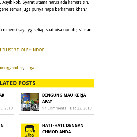
 Asyik kok. Syarat utama harus ada kamera sih.
egene semua juga punya hape berkamera khan?
 dimensi saya yg setiap saat bisa update, silakan
I ILUSI 3D OLEH NDOP
menggambar
,
tiga
LATED POSTS
AR
BINGUNG MAU KERJA
APA?
5, 2013
94 Comments
|
Dec 22, 2013
UN
HATI-HATI DENGAN
CHMOD ANDA