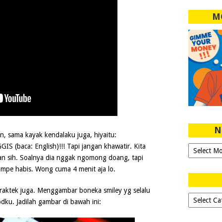
M
N
n, sama kayak kendalaku juga, hiyaitu:
(baca: English)!!! Tapi jangan khawatir. Kita
Ngeblog
Sejak
an sih. Soalnya dia nggak ngomong doang, tapi
2007!
mpe habis. Wong cuma 4 menit aja lo.
raktek juga. Menggambar boneka smiley yg selalu
Dipilih-
u. Jadilah gambar di bawah ini:
dipilih..