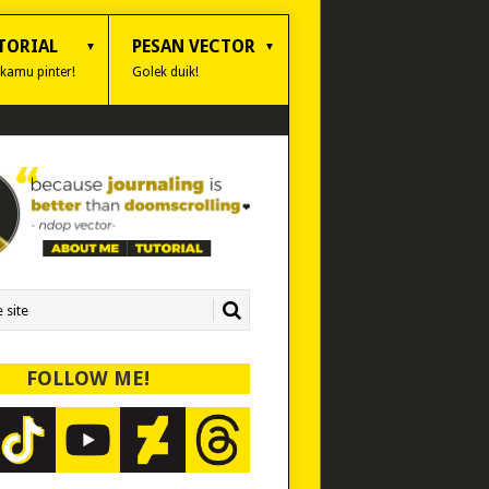
TORIAL
PESAN VECTOR
 kamu pinter!
Golek duik!
FOLLOW ME!