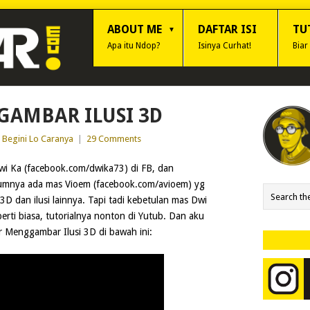
ABOUT ME
DAFTAR ISI
TU
Apa itu Ndop?
Isinya Curhat!
Biar
GAMBAR ILUSI 3D
Begini Lo Caranya
|
29 Comments
Dwi Ka (facebook.com/dwika73) di FB, dan
elumnya ada mas Vioem (facebook.com/avioem) yg
3D dan ilusi lainnya. Tapi tadi kebetulan mas Dwi
perti biasa, tutorialnya nonton di Yutub. Dan aku
ar Menggambar Ilusi 3D di bawah ini: