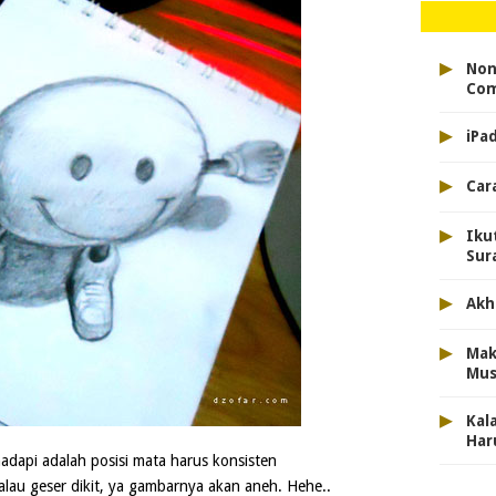
▸
Non
Com
▸
iPa
▸
Car
▸
Iku
Sur
▸
Akh
▸
Mak
Mus
▸
Kal
Har
adapi adalah posisi mata harus konsisten
lau geser dikit, ya gambarnya akan aneh. Hehe..