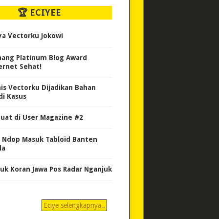
🏆 ECIYEE
ya Vectorku Jokowi
ang Platinum Blog Award
ernet Sehat!
nis Vectorku Dijadikan Bahan
di Kasus
uat di User Magazine #2
 Ndop Masuk Tabloid Banten
da
uk Koran Jawa Pos Radar Nganjuk
Eciye selengkapnya..