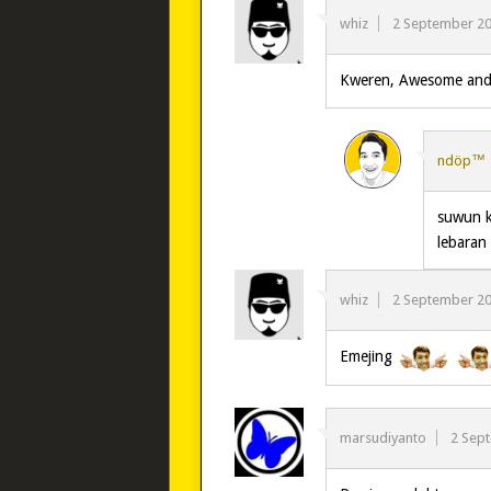
whiz
2 September 2
Kweren, Awesome and
ndöp™
suwun k
lebaran
whiz
2 September 2
Emejing
marsudiyanto
2 Sep