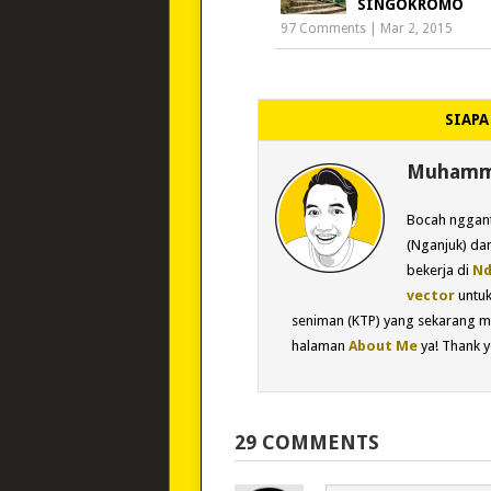
SINGOKROMO
97 Comments
|
Mar 2, 2015
SIAPA
Muhamma
Bocah nggant
(Nganjuk) dan
bekerja di
Nd
vector
untu
seniman (KTP) yang sekarang m
halaman
About Me
ya! Thank y
29 COMMENTS