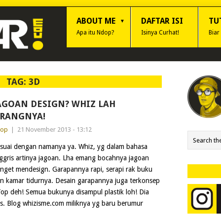
ABOUT ME
DAFTAR ISI
TU
Apa itu Ndop?
Isinya Curhat!
Biar
TAG:
3D
AGOAN DESIGN? WHIZ LAH
RANGNYA!
dop
|
21 November 2013 - 13:12
suai dengan namanya ya. Whiz, yg dalam bahasa
ggris artinya jagoan. Lha emang bocahnya jagoan
nget mendesign. Garapannya rapi, serapi rak buku
n kamar tidurnya. Desain garapannya juga terkonsep
Top deh! Semua bukunya disampul plastik loh! Dia
s. Blog whizisme.com miliknya yg baru berumur