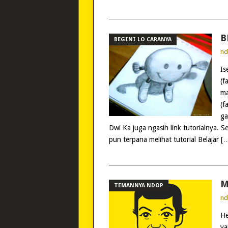
B
BEGINI LO CARANYA
n
Is
(f
ma
(f
ga
Dwi Ka juga ngasih link tutorialnya. S
pun terpana melihat tutorial Belajar [
M
TEMANNYA NDOP
n
He
ya