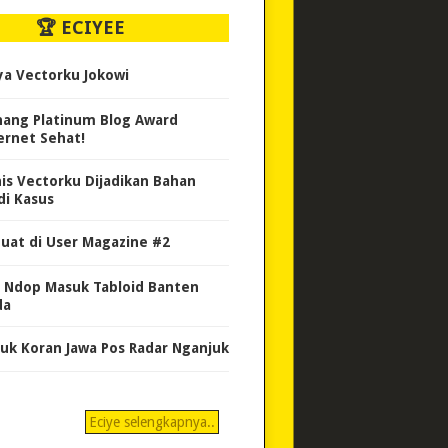
🏆 ECIYEE
ya Vectorku Jokowi
ang Platinum Blog Award
ernet Sehat!
nis Vectorku Dijadikan Bahan
di Kasus
uat di User Magazine #2
 Ndop Masuk Tabloid Banten
da
uk Koran Jawa Pos Radar Nganjuk
Eciye selengkapnya..