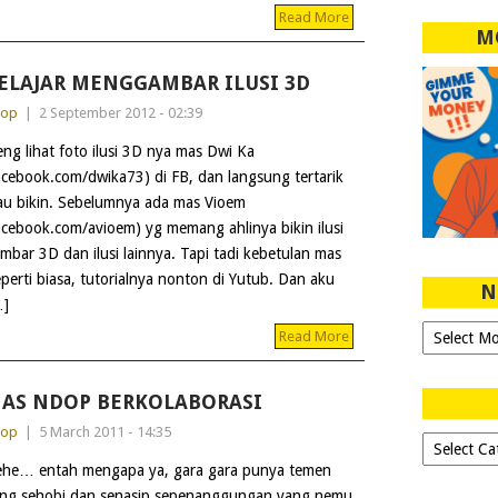
Read More
M
ELAJAR MENGGAMBAR ILUSI 3D
dop
|
2 September 2012 - 02:39
eng lihat foto ilusi 3D nya mas Dwi Ka
acebook.com/dwika73) di FB, dan langsung tertarik
u bikin. Sebelumnya ada mas Vioem
acebook.com/avioem) yg memang ahlinya bikin ilusi
mbar 3D dan ilusi lainnya. Tapi tadi kebetulan mas
eperti biasa, tutorialnya nonton di Yutub. Dan aku
N
…]
Ngeblog
Read More
Sejak
2007!
AS NDOP BERKOLABORASI
dop
|
5 March 2011 - 14:35
Dipilih-
dipilih..
he… entah mengapa ya, gara gara punya temen
ng sehobi dan senasip sepenanggungan yang nemu