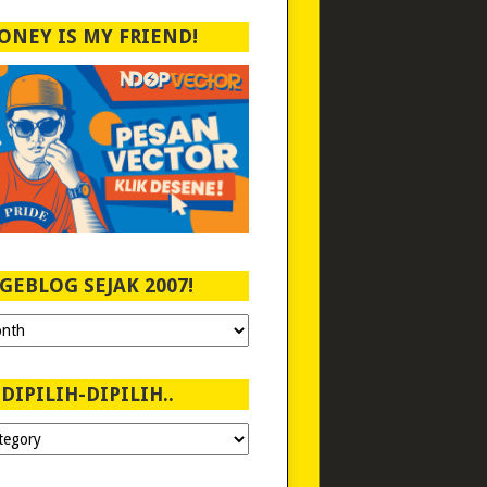
ONEY IS MY FRIEND!
GEBLOG SEJAK 2007!
DIPILIH-DIPILIH..