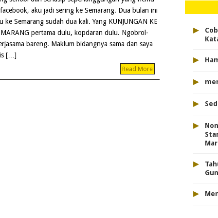
 facebook, aku jadi sering ke Semarang. Dua bulan ini
u ke Semarang sudah dua kali. Yang KUNJUNGAN KE
▸
Cob
MARANG pertama dulu, kopdaran dulu. Ngobrol-
Kat
erjasama bareng. Maklum bidangnya sama dan saya
is […]
▸
Ham
Read More
▸
men
▸
Sed
▸
Non
Sta
Mar
▸
Tah
Gun
▸
Men