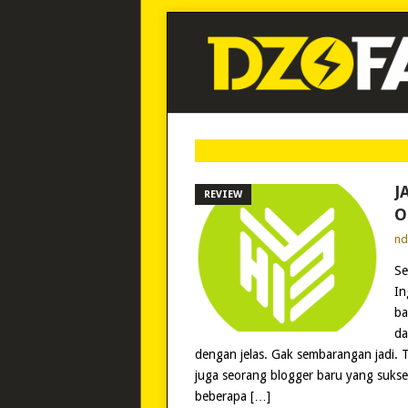
J
REVIEW
O
n
Se
In
ba
da
dengan jelas. Gak sembarangan jadi. 
juga seorang blogger baru yang sukse
beberapa […]