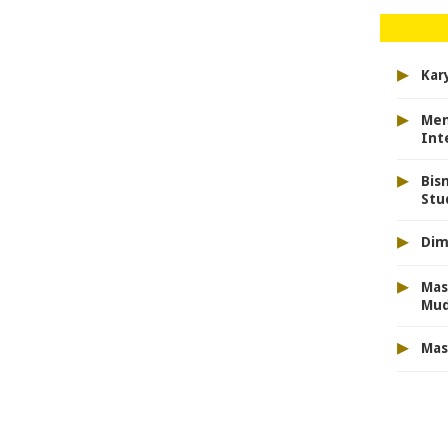
▸
Kar
▸
Men
Int
▸
Bis
Stu
▸
Dim
▸
Mas
Mu
▸
Mas